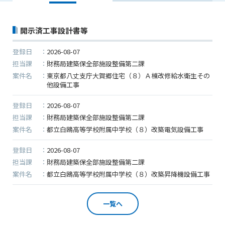
止させていただきます。
一審の専属的合意管轄裁判所とします。
【期間】５月２日(土)～５月１０日(日)
第16条（本規約の効力）
上記の期間、情報の更新がされませんので、ご了承のほ
開示済工事設計書等
1. 本規約は、管理者が会員に対してログインID・パスワードを
ど、よろしくお願い申し上げます。
発行した時点より効力を生じます。
登録日
2026-08-07
なお、５月１１日（月）から通常通り運営いたします。
担当課
財務局建築保全部施設整備第二課
付則1
案件名
東京都八丈支庁大賀郷住宅（８）Ａ棟改修給水衛生その
この規約は2014年9月1日から実施します。
他設備工事
2025/12/22
●年末年始に伴う情報更新停止のお知らせ●
登録日
2026-08-07
建設資料館をご利用いただき、誠に有難うございます。
本規約内容に同意する
担当課
財務局建築保全部施設整備第二課
下記の期間につきまして、弊社休業のため情報更新を停
案件名
都立白鴎高等学校附属中学校（８）改築電気設備工事
止させていただきます。
登録日
2026-08-07
【期間】１２月２７日(土)～１月４日(日)
担当課
財務局建築保全部施設整備第二課
上記の期間、情報の更新がされませんので、ご了承のほ
案件名
都立白鴎高等学校附属中学校（８）改築昇降機設備工事
ど、よろしくお願い申し上げます。
なお、情報は１月５日(月)より登録されます。
一覧へ
2025/08/04