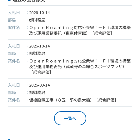
2024/08/05
入札日
2026-10-14
●夏季休業に伴う情報更新停止のお知らせ●
部局
都財務局
建設資料館をご利用いただき、誠に有難うございます。
案件名
ＯｐｅｎＲｏａｍｉｎｇ対応公衆Ｗｉ－Ｆｉ環境の構築
下記の期間につきまして、弊社休業のため情報更新を停
及び運用業務委託（東京体育館）［総合評価］
止させていただきます。
【期間】８月１０日(土)～８月１８日(日)
入札日
2026-10-14
上記の期間、情報の更新がされませんので、ご了承のほ
部局
都財務局
案件名
ど、よろしくお願い申し上げます。
ＯｐｅｎＲｏａｍｉｎｇ対応公衆Ｗｉ－Ｆｉ環境の構築
及び運用業務委託（武蔵野の森総合スポーツプラザ）
なお、情報は８月１９日(月)より登録されます。
［総合評価］
入札日
2026-09-14
2023/12/20
部局
都財務局
●年末年始休業に伴う情報更新停止のお知らせ●
案件名
仮橋設置工事（８五－夢の島大橋）［総合評価］
建設資料館をご利用いただき、誠に有難うございます。
下記の期間につきまして、弊社休業のため情報更新を停
一覧へ
止させていただきます。
【期間】１２月２９日(金)～１月４日(木)
上記の期間、情報の更新がされませんので、ご了承のほ