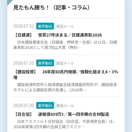
(6) 管理者が承認していない営利を目的とした行為
見たもん勝ち！（記事・コラム）
(7) 公序良俗に反する行為
(8) 犯罪的行為に結びつく行為
(9) その他、法律に反する行為
2026.07.31
業界動向
建設メール
(10) 建設資料館から知り得た情報及びダウンロードした情報
【日建連】 受賞27件決まる／日建連表彰2026
を、営利を目的として第三者に転売し、または転売のため
日本建設業連合会（日建連、押味至一会長）は31日、日建
に第三者に提供すること
連表彰2026として第7回土木賞（特別…
第7条（登録内容の削除）
2026.07.31
業界動向
建設メール
管理者は、会員が登録した内容が以下に該当する、またはその
恐れのあるものは、会員の承諾なく削除できるものとします。
【建設投資】 26年度83兆円規模／強靱化踏まえ6・3％
増
(1) 登録されている情報が、第6条の定める禁止事項に該当する
と管理者が、判断した場合
建設経済研究所と経済調査会経済調査研究所が、建設経済
モデルによる建設投資の見通し（2026年…
(2) 建設資料館の運営および保守管理上、必要と判断した場合
(3) 広告掲載料金の支払が遅延した場合
(4) その他、管理者が不適当と判断した場合
2026.07.30
業界動向
建設メール
【日合協】 速報値639万t／第一四半期の合材製造
第8条（サービスの変更・中止等）
日本アスファルト合材協会（日合協、今泉保彦会長）は、
管理者は、会員の承諾なく、本サービス内容の変更(新規追加、
2026年度第1四半期の会員工場アスファ…
廃止を含み)し、本サービスの運営を中止または廃止することが