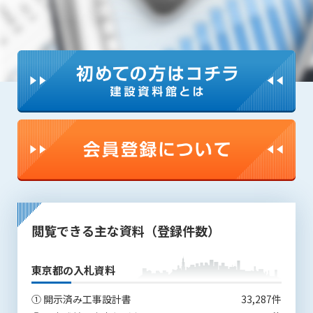
第4条（会員審査および資格の取り消し）
会員とは、本規約を承諾の上、所定の会員申込手続きを完了
後、管理者がこれを承認した者をいいます。
第4条（会員の定義と登録）
1. 管理者は前条により審査の結果、会員申込みをした者が以下
の何れかの項目に該当することがわかった場合、その者の会
員としての権限を承認しないことがあります。
(1) 会員申し込みをした者が実在しなかった場合
(2) 本規約に違反した場合/li>
(3) 会員申し込みの際、申告事項に虚偽があった場合
(4) 会員申込者が管理者所定の手続き通りに会員申込手続き処
理を行わなかった場合
閲覧できる主な資料（登録件数）
(5) その他管理者が会員とすることを不適当と判断した場合
2. 管理者は承認後であっても承認した会員が前項の何れかに該
当することが判明した場合、会員資格を取り消すことがあり
東京都の入札資料
ます。
① 開示済み工事設計書
33,287件