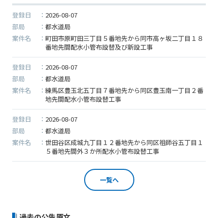
５月３日(土)～５月６日(火)
登録日
2026-08-07
上記の期間、情報の更新がされませんので、ご了承のほ
部局
都水道局
ど、よろしくお願い申し上げます。
案件名
町田市原町田三丁目５番地先から同市高ヶ坂二丁目１８
なお、４月３０日（水）～５月２日（金）は通常通り運
番地先間配水小管布設替及び新設工事
営いたします。
また、５月７日（水）より登録されます。
登録日
2026-08-07
部局
都水道局
案件名
練馬区豊玉北五丁目７番地先から同区豊玉南一丁目２番
2024/12/23
地先間配水小管布設替工事
●年末年始に伴う情報更新停止のお知らせ●
登録日
2026-08-07
建設資料館をご利用いただき、誠に有難うございます。
部局
都水道局
下記の期間につきまして、弊社休業のため情報更新を停
案件名
世田谷区成城九丁目１２番地先から同区祖師谷五丁目１
止させていただきます。
５番地先間外３か所配水小管布設替工事
【期間】１２月２８日(土)～１月５日(日)
上記の期間、情報の更新がされませんので、ご了承のほ
一覧へ
ど、よろしくお願い申し上げます。
なお、情報は１月６日(月)より登録されます。
過去の公告原文