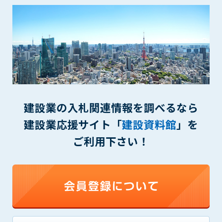
■障害の解消時間：2023/7/31(月) 12:00頃
■障害の内容：建設資料館（https://kd-file.jp/）アクセ
スできない
サイトが表示できなかった原因については、現在調査中
です。ご不便とご迷惑をおかけいたしまして誠に申し訳
ございませんでした。
建設業の入札関連情報を調べるなら
2023/06/21
弊社オフィスビルの電気設備の法定点検実施のため、下
建設業応援サイト「
建設資料館
」を
記のとおり停電となります。
ご利用下さい！
該当時間は電話お問い合わせ等のご対応が出来なくなり
ます。
皆様にはご迷惑をおかけしますが、ご理解ご協力をお願
いいたします。
■停電日時
2023年6月22日（木） 10時から11時まで