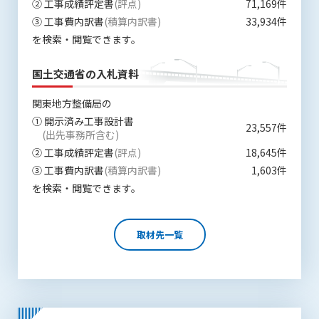
第5条（IDおよびパスワードの管理）
② 工事成績評定書
(評点)
71,169件
1. 会員は申込の際に管理者が発行したIDおよびパスワードの使
③ 工事費内訳書
(積算内訳書)
33,934件
用および管理について責任を負うものとします。
を検索・閲覧できます。
2. 会員は、自己のIDおよびパスワードを、貸与、譲渡、売買、
その他形態を問わず、第三者に利用させることはできませ
国土交通省の入札資料
ん。
3. 会員は、IDおよびパスワードの管理不十分、使用上の過誤、
関東地方整備局の
第三者（他の会員を含む）の使用等による損害について責任
① 開示済み工事設計書
23,557件
を負うものとし、管理者は一切責任を負いません。
(出先事務所含む)
② 工事成績評定書
(評点)
18,645件
第6条（会員の禁止事項）
③ 工事費内訳書
(積算内訳書)
1,603件
1. 会員は建設資料館WEB上で以下の行為をしないものとしま
を検索・閲覧できます。
す。
(1) 第三者または管理者の著作権、その他知的所有権を侵害す
る行為
取材先一覧
(2) 第三者または管理者の財産、プライバシー等を侵害する行
為
(3) 第三者または管理者を誹謗中傷する行為
(4) 有害なコンピュータプログラム等を送信又は書き込む行為
(5) 第三者に不利益を与える行為