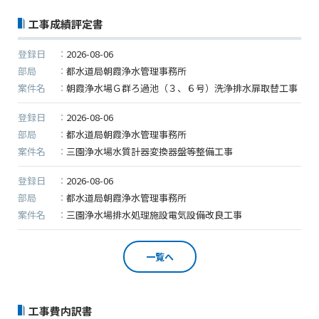
●夏季休業に伴う情報更新停止のお知らせ●
工事成績評定書
建設資料館をご利用いただき、誠に有難うございます。
下記の期間につきまして、弊社休業のため情報更新を停
登録日
2026-08-06
止させていただきます。
部局
都水道局朝霞浄水管理事務所
【期間】８月９日(土)～８月１７日(日)
案件名
朝霞浄水場Ｇ群ろ過池（３、６号）洗浄排水扉取替工事
上記の期間、情報の更新がされませんので、ご了承のほ
登録日
2026-08-06
ど、よろしくお願い申し上げます。
部局
都水道局朝霞浄水管理事務所
なお、情報は８月１８日(月)より登録されます。
案件名
三園浄水場水質計器変換器盤等整備工事
登録日
2026-08-06
2025/04/24
部局
都水道局朝霞浄水管理事務所
●ゴールデンウィークに伴う情報更新停止のお知らせ
案件名
三園浄水場排水処理施設電気設備改良工事
(04/26～04/29、05/03～05/06)●
ユーザー各位
建設資料館をご利用いただき、誠に有難うございます。
一覧へ
下記の期間につきまして、弊社休業のため情報更新を停
止させていただきます。
【期間】４月２６日(土)～４月２９日(火)
工事費内訳書