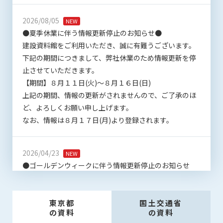
会員は、住所、電話番号、その他管理者への届出内容に変更が
あった場合には、速やかに所定の方法で変更の届出をするもの
2026/08/05
NEW
とします。届出がなかったことで会員が不利益を被ったとして
●夏季休業に伴う情報更新停止のお知らせ●
も、管理者は一切その責任を負いません。
建設資料館をご利用いただき、誠に有難うございます。
第13条（退会／広告掲載解除）
下記の期間につきまして、弊社休業のため情報更新を停
1. サポーター会員が本サービスへの広告掲載を解約する場合
止させていただきます。
は、契約期間終了月の10日までに書面・電話等で管理者宛に
【期間】８月１１日(火)～８月１６日(日)
通知・連絡するものとします。その場合、契約期間終了月の
上記の期間、情報の更新がされませんので、ご了承のほ
月末をもって解約とします。
ど、よろしくお願い申し上げます。
2. 本サービスの最低利用期間はサービスを開始した日から6か
なお、情報は８月１７日(月)より登録されます。
月間とします。
3. いかなる事由によっても、すでにお支払済の料金等の払い戻
しや、日割り計算はしないことを承諾するものとします。
2026/04/23
NEW
●ゴールデンウィークに伴う情報更新停止のお知らせ
第14条（契約の継続）
上記13条に規定する退会の意思表示がなき場合、次期契約を自
(05/02～05/10)●
動延長とします。
ユーザー各位
第15条（準拠法・管轄裁判所）
建設資料館をご利用いただき、誠に有難うございます。
東京都
国土交通省
本規約の準拠法は日本法とします。本規約をめぐる一切の紛争
の資料
の資料
下記の期間につきまして、弊社休業のため情報更新を停
については、東京簡易裁判所または東京地方裁判所をもって第