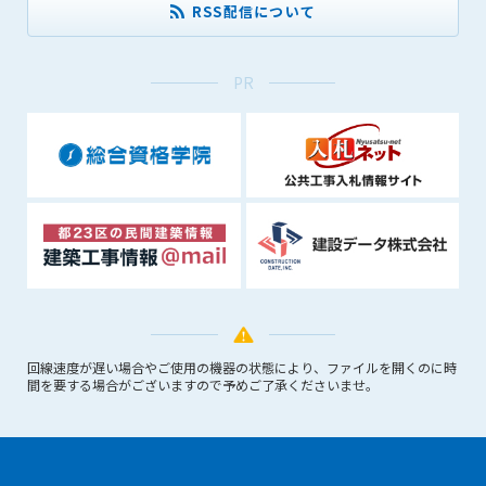
※進捗状況によって予定時間が前後する可能性がありま
RSS配信について
す。
PR
2023/04/24
●ゴールデンウィークに伴う情報更新停止のお知らせ
(04/29～05/07)●
ユーザー各位
建設資料館をご利用いただき、誠に有難うございます。
下記の期間につきまして、弊社休業のため情報更新を停
止させていただきます。
【期間】４月２９日(土)～５月７日(日)
上記の期間、情報の更新がされませんので、ご了承のほ
ど、よろしくお願い申し上げます。
回線速度が遅い場合やご使用の機器の状態により、ファイルを開くのに時
なお、情報は５月８日(月)より登録されます。
間を要する場合がございますので予めご了承くださいませ。
2023/03/09
●建設資料館 価格改定のお知らせ●