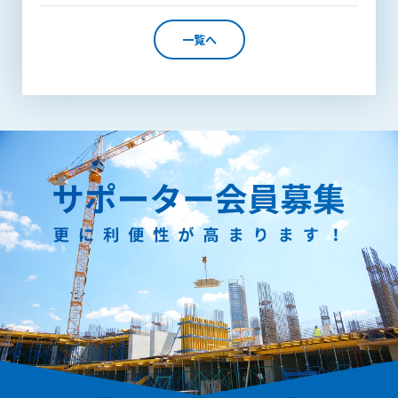
できるものとします。これに起因する会員または他の第三者が
被った損害について管理者は､一切の責任をも負わないものと
一覧へ
します。
第9条（会員の個人情報）
会員の氏名、住所、性別、年齢、メールアドレスその他本サー
ビスの提供に関連して管理者が知り得た会員の個人情報（以下
個人情報といいます）について、管理者は、以下の各号に該当
する場合を除き、第三者に開示または提供しないものとしま
す。
(1) 会員が、自己の個人情報の開示に事前に同意している場合
(2) 個々の会員を特定できない統計的な処理をした形式で第三
者に提供する場合
(3) 第三者および管理者の権利、財産、安全等を保護するため
に必要であると管理者が判断した場合
(4) 法令等により開示を求められた場合
第10条（免責事項）
管理者は、会員が登録した内容が以下に該当する、またはその
恐れのあるものは、会員の承諾なく削除できるものとします。