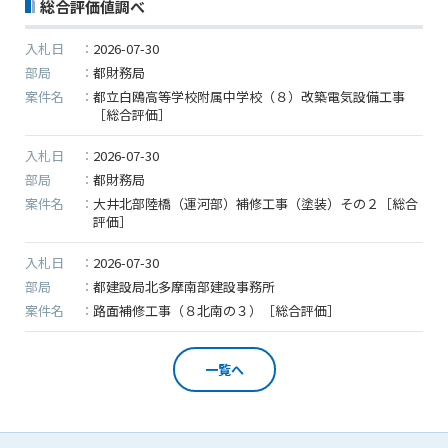
総合評価値調べ
ど、よろしくお願い申し上げます。
なお、情報は１月５日(金)より登録されます。
入札日
2026-07-30
部局
都財務局
案件名
都立白鴎高等学校附属中学校（８）改築電気設備工事
2023/08/07
［総合評価］
●夏季休業に伴う情報更新停止のお知らせ●
建設資料館をご利用いただき、誠に有難うございます。
入札日
2026-07-30
下記の期間につきまして、弊社休業のため情報更新を停
部局
都財務局
案件名
止させていただきます。
大井北部陸橋（運河部）補修工事（塗装）その２［総合
評価］
【期間】８月１１日(金)～８月１６日(水)
上記の期間、情報の更新がされませんので、ご了承のほ
入札日
2026-07-30
ど、よろしくお願い申し上げます。
部局
都建設局北多摩南部建設事務所
なお、情報は８月１７日(木)より登録されます。
案件名
路面補修工事（８北南の３）［総合評価］
2023/07/31
一覧へ
建設資料館サイトに不具合が発生し、アクセスできない
障害が発生しておりました。復旧作業が完了し、現在は
正常に稼働しております。