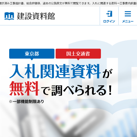
済み工事設計書、総合評価値、過去の公告原文が無料で閲覧できます。
入札に関連する資料→工事費内訳書(積算内
ホーム
建設資料館とは
東京都の入札資料
国土交通省の入札資料
閉じる
見たもん勝ち
第1条（規約の目的）
1. 本規約は、建設資料館が提供するサポーター会あ本員、無料
パスワードの再発行
会員登録について
会員サービスの利用条件等について定めるものです。
2. 管理者が建設資料館WEB上で随時掲載するルールは本規約の
一部を構成するものとします。
サポーター会員一覧
第2条（規約の変更）
会社概要
お問い合わせ
個人情報保護方針
本規約は、会員の了承を得ることなく、随時変更されることが
会員規約
あります。変更内容は、建設資料館WEB上に表示した時点で直
ちに全ての会員が了承したものとみなします。