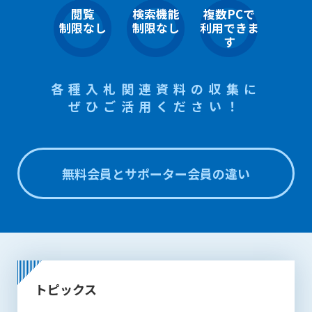
1. 管理者は、会員が本サービスを利用することにより得た情報
閲覧
検索機能
複数PCで
等（プログラムを含みます）について、その完全性、正確性
制限なし
制限なし
利用できま
を保証もしないものとします。また、当該情報等に起因して
す
生じた一切の損害に対して、管理者は、何らの責任も負わな
いものとします。
2. 会員は、自己の費用と責任において本サービスを利用するも
各種入札関連資料の収集に
のとし、会員による本サービスの利用に関連し、第三者から
ぜひご活用ください！
問合せ、クレーム、請求等がなされまたは訴訟が提起された
場合、当該会員は、自らの費用と責任においてこれを解決す
るものとし、管理者を一切免責するものとします。
3. 本サービスにおいて掲載されている広告等によって行われる
無料会員とサポーター会員の違い
取引に起因する損害及び広告等が掲載されたこと自体に起因
する損害については一切責任を負いません。
第11条（運用の停止）
停電や天災等の不可抗力、または保守・点検・加入者の利便性
向上のための設備工事等の為に本サービスの運用を停止するこ
とがあります。運用停止については事前に建設資料館WEB上で
トピックス
通知申し上げますが、緊急時はその限りではありません。
第12条（変更の届出）