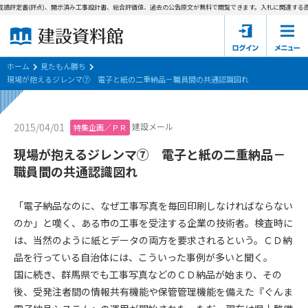
績評定書(評点)、開示済み工事設計書、総合評価値、過去の公告原文が無料で閲覧できます。
入札に関連する資料
ホーム
建設資料館とは
ホーム
見たもん勝ち
現場が抱えるジレンマ⑦ 電子と紙の二重納品－職員間の共通認識図れ
東京都の入札資料
建設メール
2015/04/01
特集企画／ＰＲ
国土交通省の入札資料
現場が抱えるジレンマ⑦ 電子と紙の二重納品－
見たもん勝ち
第1条（規約の目的）
職員間の共通認識図れ
1. 本規約は、建設資料館が提供するサポーター会あ本員、無料
パスワードの再発行
会員登録について
会員サービスの利用条件等について定めるものです。
「電子納品なのに、なぜ工事写真を毎回印刷しなければならない
2. 管理者が建設資料館WEB上で随時掲載するルールは本規約の
のか」と嘆く、ある市の工事を受注する企業の技術者。検査時に
一部を構成するものとします。
サポーター会員一覧
は、当然のように紙とデータの両方を要求されるという。ＣＤ納
品を行っている自治体には、こういった事例が多いと聞く。
第2条（規約の変更）
会社概要
お問い合わせ
個人情報保護方針
国に続き、群馬県でも工事写真などのＣＤ納品が始まり、その
本規約は、会員の了承を得ることなく、随時変更されることが
会員規約
後、受発注者間の情報共有機能や保管管理機能を備えた『ぐんま
あります。変更内容は、建設資料館WEB上に表示した時点で直
ちに全ての会員が了承したものとみなします。