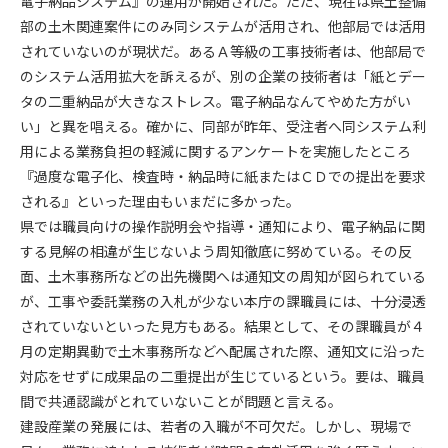
電子納品システム』の運用が開始された。ただ、現在は県土整備
部の土木関連案件にのみ同システムが活用され、他部局では活用
第4条（会員審査および資格の取り消し）
されていないのが現状だ。あるＡ等級の工事技術者は、他部局で
会員とは、本規約を承諾の上、所定の会員申込手続きを完了
のシステム活用拡大を訴えるが、別の企業の技術者は「紙とデー
後、管理者がこれを承認した者をいいます。
タの二重納品が大きなストレス。電子納品なんてやめた方がい
い」と異を唱える。確かに、同部が昨年、受注者へ同システム利
第4条（会員の定義と登録）
用による業務負担の軽減に関するアンケートを実施したところ
1. 管理者は前条により審査の結果、会員申込みをした者が以下
『過度な電子化、検査時・納品時に紙またはＣＤでの提出を要求
の何れかの項目に該当することがわかった場合、その者の会
される』といった理由もいまだに多かった。
員としての権限を承認しないことがあります。
(1) 会員申し込みをした者が実在しなかった場合
県では職員向けの操作説明会や指導・通知により、電子納品に関
(2) 本規約に違反した場合/li>
する見解の相違が生じないよう周知徹底に努めている。その反
(3) 会員申し込みの際、申告事項に虚偽があった場合
面、土木事務所などの出先機関へは通知文の周知が図られている
(4) 会員申込者が管理者所定の手続き通りに会員申込手続き処
が、工事や委託業務の入札が少ない本庁の課職員には、十分浸透
理を行わなかった場合
されていないといった見方もある。結果として、その課職員が４
(5) その他管理者が会員とすることを不適当と判断した場合
月の定期異動で土木事務所などへ配属された際、通知文に沿った
2. 管理者は承認後であっても承認した会員が前項の何れかに該
対応をせずに成果品の二重提出が生じているという。要は、職員
当することが判明した場合、会員資格を取り消すことがあり
間で共通認識がとれていないことが問題と言える。
ます。
建設産業の発展には、若者の入職が不可欠だ。しかし、現場で