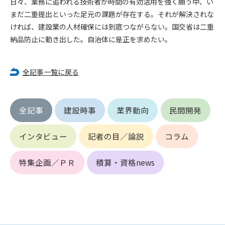
日々、業務に追われる技術者が時間の有効活用を強く願う中、い
第5条（IDおよびパスワードの管理）
1. 会員は申込の際に管理者が発行したIDおよびパスワードの使
まだ二重提出といった足元の課題が存在する。それが解決されな
用および管理について責任を負うものとします。
ければ、建設業の人材確保には到底つながらない。国交省は二重
2. 会員は、自己のIDおよびパスワードを、貸与、譲渡、売買、
納品防止に動き出した。自治体に是正を求めたい。
その他形態を問わず、第三者に利用させることはできませ
ん。
3. 会員は、IDおよびパスワードの管理不十分、使用上の過誤、
全記事一覧に戻る
第三者（他の会員を含む）の使用等による損害について責任
を負うものとし、管理者は一切責任を負いません。
全記事
建設時事
業界動向
民間開発
第6条（会員の禁止事項）
1. 会員は建設資料館WEB上で以下の行為をしないものとしま
インタビュー
記者の目／論説
コラム
す。
(1) 第三者または管理者の著作権、その他知的所有権を侵害す
る行為
特集企画／ＰＲ
積算・資格news
(2) 第三者または管理者の財産、プライバシー等を侵害する行
為
(3) 第三者または管理者を誹謗中傷する行為
(4) 有害なコンピュータプログラム等を送信又は書き込む行為
(5) 第三者に不利益を与える行為