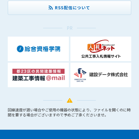
できるものとします。これに起因する会員または他の第三者が
RSS配信について
被った損害について管理者は､一切の責任をも負わないものと
します。
第9条（会員の個人情報）
PR
会員の氏名、住所、性別、年齢、メールアドレスその他本サー
ビスの提供に関連して管理者が知り得た会員の個人情報（以下
個人情報といいます）について、管理者は、以下の各号に該当
する場合を除き、第三者に開示または提供しないものとしま
す。
(1) 会員が、自己の個人情報の開示に事前に同意している場合
(2) 個々の会員を特定できない統計的な処理をした形式で第三
者に提供する場合
(3) 第三者および管理者の権利、財産、安全等を保護するため
に必要であると管理者が判断した場合
(4) 法令等により開示を求められた場合
回線速度が遅い場合やご使用の機器の状態により、ファイルを開くのに時
間を要する場合がございますので予めご了承くださいませ。
第10条（免責事項）
管理者は、会員が登録した内容が以下に該当する、またはその
恐れのあるものは、会員の承諾なく削除できるものとします。