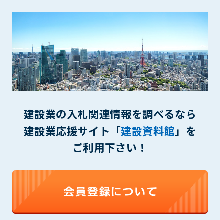
(6) 管理者が承認していない営利を目的とした行為
(7) 公序良俗に反する行為
(8) 犯罪的行為に結びつく行為
(9) その他、法律に反する行為
(10) 建設資料館から知り得た情報及びダウンロードした情報
を、営利を目的として第三者に転売し、または転売のため
に第三者に提供すること
第7条（登録内容の削除）
管理者は、会員が登録した内容が以下に該当する、またはその
建設業の入札関連情報を調べるなら
恐れのあるものは、会員の承諾なく削除できるものとします。
建設業応援サイト「
建設資料館
」を
(1) 登録されている情報が、第6条の定める禁止事項に該当する
と管理者が、判断した場合
ご利用下さい！
(2) 建設資料館の運営および保守管理上、必要と判断した場合
(3) 広告掲載料金の支払が遅延した場合
(4) その他、管理者が不適当と判断した場合
第8条（サービスの変更・中止等）
管理者は、会員の承諾なく、本サービス内容の変更(新規追加、
廃止を含み)し、本サービスの運営を中止または廃止することが