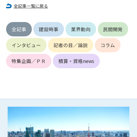
第5条（IDおよびパスワードの管理）
全記事一覧に戻る
1. 会員は申込の際に管理者が発行したIDおよびパスワードの使
用および管理について責任を負うものとします。
2. 会員は、自己のIDおよびパスワードを、貸与、譲渡、売買、
全記事
建設時事
業界動向
民間開発
その他形態を問わず、第三者に利用させることはできませ
ん。
3. 会員は、IDおよびパスワードの管理不十分、使用上の過誤、
インタビュー
記者の目／論説
コラム
第三者（他の会員を含む）の使用等による損害について責任
を負うものとし、管理者は一切責任を負いません。
特集企画／ＰＲ
積算・資格news
第6条（会員の禁止事項）
1. 会員は建設資料館WEB上で以下の行為をしないものとしま
す。
(1) 第三者または管理者の著作権、その他知的所有権を侵害す
る行為
(2) 第三者または管理者の財産、プライバシー等を侵害する行
為
(3) 第三者または管理者を誹謗中傷する行為
(4) 有害なコンピュータプログラム等を送信又は書き込む行為
(5) 第三者に不利益を与える行為