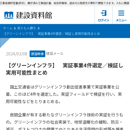
工事成績評定書(評点)、開示済み工事設計書、総合評価値、過去の公告原文が無料で閲覧できます。
入札に関連す
ホーム
建設資料館とは
ホーム
見たもん勝ち
【グリーンインフラ】 実証事業4件選定／検証し実用可能性まとめ
東京都の入札資料
建設メール
2024/03/08
建設時事
国土交通省の入札資料
【グリーンインフラ】 実証事業4件選定／検証し
見たもん勝ち
第1条（規約の目的）
実用可能性まとめ
1. 本規約は、建設資料館が提供するサポーター会あ本員、無料
パスワードの再発行
会員登録について
会員サービスの利用条件等について定めるものです。
国土交通省はグリーンインフラ創出促進事業で実証事業を公
2. 管理者が建設資料館WEB上で随時掲載するルールは本規約の
募、このほど4件を選定した。実証フィールドで検証を行い、実
一部を構成するものとします。
サポーター会員一覧
用可能性などをとりまとめる。
第2条（規約の変更）
民間企業が有する新たなグリーンインフラ技術の実証を行うも
会社概要
お問い合わせ
個人情報保護方針
本規約は、会員の了承を得ることなく、随時変更されることが
会員規約
の。グリーンインフラの社会実装で、地球温暖化の緩和、防災・
あります。変更内容は、建設資料館WEB上に表示した時点で直
減災、ポストコロナの健康でゆとりある生活空間の形成等を推進
ちに全ての会員が了承したものとみなします。