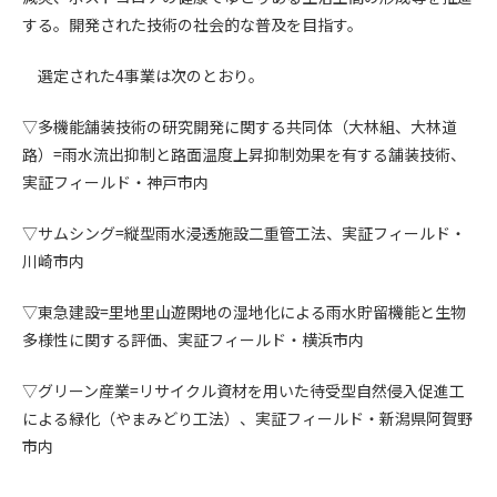
する。開発された技術の社会的な普及を目指す。
第4条（会員審査および資格の取り消し）
会員とは、本規約を承諾の上、所定の会員申込手続きを完了
選定された4事業は次のとおり。
後、管理者がこれを承認した者をいいます。
▽多機能舗装技術の研究開発に関する共同体（大林組、大林道
第4条（会員の定義と登録）
路）=雨水流出抑制と路面温度上昇抑制効果を有する舗装技術、
1. 管理者は前条により審査の結果、会員申込みをした者が以下
実証フィールド・神戸市内
の何れかの項目に該当することがわかった場合、その者の会
員としての権限を承認しないことがあります。
▽サムシング=縦型雨水浸透施設二重管工法、実証フィールド・
(1) 会員申し込みをした者が実在しなかった場合
川崎市内
(2) 本規約に違反した場合/li>
(3) 会員申し込みの際、申告事項に虚偽があった場合
▽東急建設=里地里山遊閑地の湿地化による雨水貯留機能と生物
(4) 会員申込者が管理者所定の手続き通りに会員申込手続き処
多様性に関する評価、実証フィールド・横浜市内
理を行わなかった場合
(5) その他管理者が会員とすることを不適当と判断した場合
▽グリーン産業=リサイクル資材を用いた待受型自然侵入促進工
2. 管理者は承認後であっても承認した会員が前項の何れかに該
による緑化（やまみどり工法）、実証フィールド・新潟県阿賀野
当することが判明した場合、会員資格を取り消すことがあり
市内
ます。