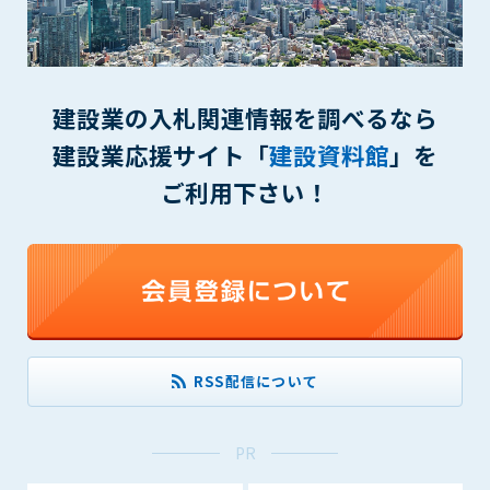
(6) 管理者が承認していない営利を目的とした行為
(7) 公序良俗に反する行為
(8) 犯罪的行為に結びつく行為
(9) その他、法律に反する行為
建設業の入札関連情報を調べるなら
(10) 建設資料館から知り得た情報及びダウンロードした情報
を、営利を目的として第三者に転売し、または転売のため
建設業応援サイト「
建設資料館
」を
に第三者に提供すること
ご利用下さい！
第7条（登録内容の削除）
管理者は、会員が登録した内容が以下に該当する、またはその
恐れのあるものは、会員の承諾なく削除できるものとします。
(1) 登録されている情報が、第6条の定める禁止事項に該当する
と管理者が、判断した場合
(2) 建設資料館の運営および保守管理上、必要と判断した場合
(3) 広告掲載料金の支払が遅延した場合
RSS配信について
(4) その他、管理者が不適当と判断した場合
第8条（サービスの変更・中止等）
PR
管理者は、会員の承諾なく、本サービス内容の変更(新規追加、
廃止を含み)し、本サービスの運営を中止または廃止することが