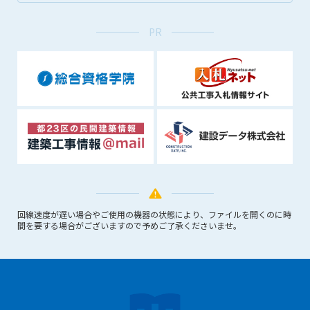
できるものとします。これに起因する会員または他の第三者が
被った損害について管理者は､一切の責任をも負わないものと
PR
します。
第9条（会員の個人情報）
会員の氏名、住所、性別、年齢、メールアドレスその他本サー
ビスの提供に関連して管理者が知り得た会員の個人情報（以下
個人情報といいます）について、管理者は、以下の各号に該当
する場合を除き、第三者に開示または提供しないものとしま
す。
(1) 会員が、自己の個人情報の開示に事前に同意している場合
(2) 個々の会員を特定できない統計的な処理をした形式で第三
者に提供する場合
(3) 第三者および管理者の権利、財産、安全等を保護するため
回線速度が遅い場合やご使用の機器の状態により、ファイルを開くのに時
に必要であると管理者が判断した場合
間を要する場合がございますので予めご了承くださいませ。
(4) 法令等により開示を求められた場合
第10条（免責事項）
管理者は、会員が登録した内容が以下に該当する、またはその
恐れのあるものは、会員の承諾なく削除できるものとします。