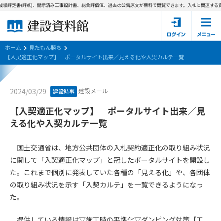
成績評定書(評点)、開示済み工事設計書、総合評価値、過去の公告原文が無料で閲覧できます。
入札に関連する資
ホーム
建設資料館とは
ホーム
見たもん勝ち
【入契適正化マップ】 ポータルサイト出来／見える化や入契カルテ一覧
東京都の入札資料
建設メール
2024/03/29
建設時事
国土交通省の入札資料
【入契適正化マップ】 ポータルサイト出来／見
見たもん勝ち
第1条（規約の目的）
える化や入契カルテ一覧
1. 本規約は、建設資料館が提供するサポーター会あ本員、無料
パスワードの再発行
会員登録について
会員サービスの利用条件等について定めるものです。
国土交通省は、地方公共団体の入札契約適正化の取り組み状況
2. 管理者が建設資料館WEB上で随時掲載するルールは本規約の
に関して「入契適正化マップ」と冠したポータルサイトを開設し
一部を構成するものとします。
サポーター会員一覧
た。これまで個別に発表していた各種の「見える化」や、各団体
の取り組み状況を示す「入契カルテ」を一覧できるようになっ
第2条（規約の変更）
会社概要
お問い合わせ
個人情報保護方針
た。
本規約は、会員の了承を得ることなく、随時変更されることが
会員規約
あります。変更内容は、建設資料館WEB上に表示した時点で直
提供している情報は▽施工時の平準化▽ダンピング対策【工
ちに全ての会員が了承したものとみなします。