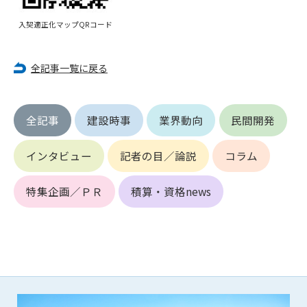
第5条（IDおよびパスワードの管理）
1. 会員は申込の際に管理者が発行したIDおよびパスワードの使
入契適正化マップQRコード
用および管理について責任を負うものとします。
2. 会員は、自己のIDおよびパスワードを、貸与、譲渡、売買、
その他形態を問わず、第三者に利用させることはできませ
全記事一覧に戻る
ん。
3. 会員は、IDおよびパスワードの管理不十分、使用上の過誤、
第三者（他の会員を含む）の使用等による損害について責任
全記事
建設時事
業界動向
民間開発
を負うものとし、管理者は一切責任を負いません。
インタビュー
記者の目／論説
コラム
第6条（会員の禁止事項）
1. 会員は建設資料館WEB上で以下の行為をしないものとしま
す。
特集企画／ＰＲ
積算・資格news
(1) 第三者または管理者の著作権、その他知的所有権を侵害す
る行為
(2) 第三者または管理者の財産、プライバシー等を侵害する行
為
(3) 第三者または管理者を誹謗中傷する行為
(4) 有害なコンピュータプログラム等を送信又は書き込む行為
(5) 第三者に不利益を与える行為