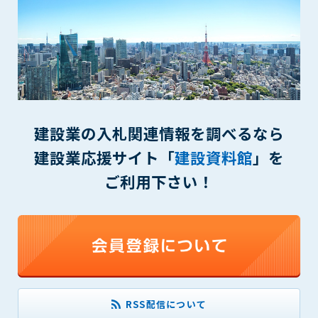
(6) 管理者が承認していない営利を目的とした行為
(7) 公序良俗に反する行為
(8) 犯罪的行為に結びつく行為
(9) その他、法律に反する行為
(10) 建設資料館から知り得た情報及びダウンロードした情報
を、営利を目的として第三者に転売し、または転売のため
に第三者に提供すること
建設業の入札関連情報を調べるなら
第7条（登録内容の削除）
管理者は、会員が登録した内容が以下に該当する、またはその
建設業応援サイト「
建設資料館
」を
恐れのあるものは、会員の承諾なく削除できるものとします。
ご利用下さい！
(1) 登録されている情報が、第6条の定める禁止事項に該当する
と管理者が、判断した場合
(2) 建設資料館の運営および保守管理上、必要と判断した場合
(3) 広告掲載料金の支払が遅延した場合
(4) その他、管理者が不適当と判断した場合
第8条（サービスの変更・中止等）
管理者は、会員の承諾なく、本サービス内容の変更(新規追加、
RSS配信について
廃止を含み)し、本サービスの運営を中止または廃止することが