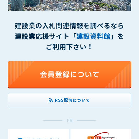
(6) 管理者が承認していない営利を目的とした行為
(7) 公序良俗に反する行為
(8) 犯罪的行為に結びつく行為
建設業の入札関連情報を調べるなら
(9) その他、法律に反する行為
(10) 建設資料館から知り得た情報及びダウンロードした情報
建設業応援サイト「
建設資料館
」を
を、営利を目的として第三者に転売し、または転売のため
ご利用下さい！
に第三者に提供すること
第7条（登録内容の削除）
管理者は、会員が登録した内容が以下に該当する、またはその
恐れのあるものは、会員の承諾なく削除できるものとします。
(1) 登録されている情報が、第6条の定める禁止事項に該当する
と管理者が、判断した場合
(2) 建設資料館の運営および保守管理上、必要と判断した場合
RSS配信について
(3) 広告掲載料金の支払が遅延した場合
(4) その他、管理者が不適当と判断した場合
PR
第8条（サービスの変更・中止等）
管理者は、会員の承諾なく、本サービス内容の変更(新規追加、
廃止を含み)し、本サービスの運営を中止または廃止することが