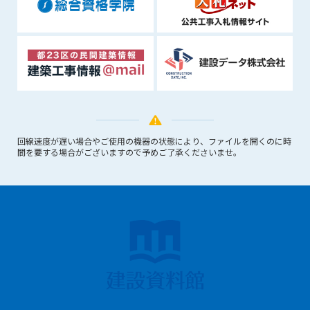
できるものとします。これに起因する会員または他の第三者が
被った損害について管理者は､一切の責任をも負わないものと
します。
第9条（会員の個人情報）
会員の氏名、住所、性別、年齢、メールアドレスその他本サー
ビスの提供に関連して管理者が知り得た会員の個人情報（以下
個人情報といいます）について、管理者は、以下の各号に該当
する場合を除き、第三者に開示または提供しないものとしま
す。
回線速度が遅い場合やご使用の機器の状態により、ファイルを開くのに時
間を要する場合がございますので予めご了承くださいませ。
(1) 会員が、自己の個人情報の開示に事前に同意している場合
(2) 個々の会員を特定できない統計的な処理をした形式で第三
者に提供する場合
(3) 第三者および管理者の権利、財産、安全等を保護するため
に必要であると管理者が判断した場合
(4) 法令等により開示を求められた場合
第10条（免責事項）
管理者は、会員が登録した内容が以下に該当する、またはその
恐れのあるものは、会員の承諾なく削除できるものとします。