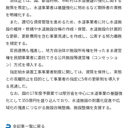
法改正では、国、都道府県、市町村は水道基盤の強化に関する
施策を策定し、水道事業者は基盤強化に努めるなど関係者の責務
第4条（会員審査および資格の取り消し）
を明確化する。
会員とは、本規約を承諾の上、所定の会員申込手続きを完了
また、適切な資産管理を進めるため、水道事業者に対し水道施
後、管理者がこれを承認した者をいいます。
設の維持・修繕や水道施設台帳の作成・保管、水道施設の計画的
な更新、更新費用を含む事業見通しを作成し、公表する努力義務
第4条（会員の定義と登録）
を規定する。
1. 管理者は前条により審査の結果、会員申込みをした者が以下
官民連携も推進し、地方自治体が施設所有権を持ったまま運営
の何れかの項目に該当することがわかった場合、その者の会
権を民間事業者に委託できる公共施設等運営権（コンセッショ
員としての権限を承認しないことがあります。
(1) 会員申し込みをした者が実在しなかった場合
ン）方式を導入する。
(2) 本規約に違反した場合/li>
指定給水装置工事事業者制度に関しては、資質を保持し、実態
(3) 会員申し込みの際、申告事項に虚偽があった場合
との乖離防止を目的として事業者の指定に5年の更新制を導入す
(4) 会員申込者が管理者所定の手続き通りに会員申込手続き処
る見通しだ。
理を行わなかった場合
なお、国の17年度予算案では厚労省を中心に水道事業の基盤強
(5) その他管理者が会員とすることを不適当と判断した場合
化として355億円を盛り込んでおり、水道施設の耐震化促進や広
2. 管理者は承認後であっても承認した会員が前項の何れかに該
域化の推進につながる施設台帳整備、施設整備を支援する。
当することが判明した場合、会員資格を取り消すことがあり
ます。
全記事一覧に戻る