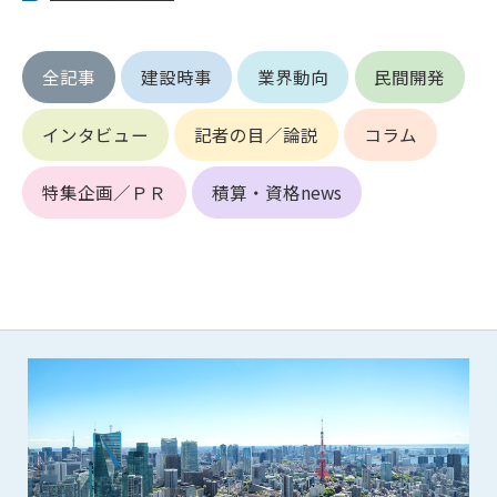
第5条（IDおよびパスワードの管理）
1. 会員は申込の際に管理者が発行したIDおよびパスワードの使
用および管理について責任を負うものとします。
全記事
建設時事
業界動向
民間開発
2. 会員は、自己のIDおよびパスワードを、貸与、譲渡、売買、
その他形態を問わず、第三者に利用させることはできませ
ん。
インタビュー
記者の目／論説
コラム
3. 会員は、IDおよびパスワードの管理不十分、使用上の過誤、
第三者（他の会員を含む）の使用等による損害について責任
特集企画／ＰＲ
積算・資格news
を負うものとし、管理者は一切責任を負いません。
第6条（会員の禁止事項）
1. 会員は建設資料館WEB上で以下の行為をしないものとしま
す。
(1) 第三者または管理者の著作権、その他知的所有権を侵害す
る行為
(2) 第三者または管理者の財産、プライバシー等を侵害する行
為
(3) 第三者または管理者を誹謗中傷する行為
(4) 有害なコンピュータプログラム等を送信又は書き込む行為
(5) 第三者に不利益を与える行為