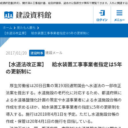
成績評定書(評点)、開示済み工事設計書、総合評価値、過去の公告原文が無料で閲覧できます。
入札に関連する資
ホーム
建設資料館とは
ホーム
見たもん勝ち
【水道法改正案】 給水装置工事事業者指定は5年の更新制に
東京都の入札資料
建設メール
2017/01/20
建設時事
国土交通省の入札資料
【水道法改正案】 給水装置工事事業者指定は5年
見たもん勝ち
第1条（規約の目的）
の更新制に
1. 本規約は、建設資料館が提供するサポーター会あ本員、無料
パスワードの再発行
会員登録について
会員サービスの利用条件等について定めるものです。
厚生労働省は20日召集の第193回通常国会へ水道法の一部改正
2. 管理者が建設資料館WEB上で随時掲載するルールは本規約の
法案を提出する。水道施設の老朽化に対応するため、都道府県に
一部を構成するものとします。
サポーター会員一覧
よる水道基盤強化計画の策定や水道事業者による水道施設台帳の
作成を求めるほか、給水装置工事事業者の指定に5年の更新制を
第2条（規約の変更）
会社概要
お問い合わせ
個人情報保護方針
導入する。施行は2018年4月1日を予定。ただし水道施設台帳の
本規約は、会員の了承を得ることなく、随時変更されることが
会員規約
作成・保管は20年4月1日の施行を目指している。
あります。変更内容は、建設資料館WEB上に表示した時点で直
ちに全ての会員が了承したものとみなします。