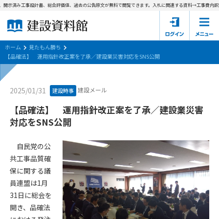
、開示済み工事設計書、総合評価値、過去の公告原文が無料で閲覧できます。
入札に関連する資料→工事費内訳書(
ホーム
建設資料館とは
ホーム
見たもん勝ち
【品確法】 運用指針改正案を了承／建設業災害対応をSNS公開
東京都の入札資料
建設メール
2025/01/31
建設時事
国土交通省の入札資料
【品確法】 運用指針改正案を了承／建設業災害
見たもん勝ち
第1条（規約の目的）
対応をSNS公開
1. 本規約は、建設資料館が提供するサポーター会あ本員、無料
パスワードの再発行
会員登録について
会員サービスの利用条件等について定めるものです。
自民党の公
2. 管理者が建設資料館WEB上で随時掲載するルールは本規約の
共工事品質確
一部を構成するものとします。
サポーター会員一覧
保に関する議
員連盟は1月
第2条（規約の変更）
会社概要
お問い合わせ
個人情報保護方針
31日に総会を
本規約は、会員の了承を得ることなく、随時変更されることが
会員規約
開き、品確法
あります。変更内容は、建設資料館WEB上に表示した時点で直
ちに全ての会員が了承したものとみなします。