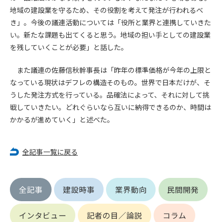
できるものとします。これに起因する会員または他の第三者が
地域の建設業を守るため、その役割を考えて発注が行われるべ
被った損害について管理者は､一切の責任をも負わないものと
き」。今後の議連活動については「役所と業界と連携していきた
します。
い。新たな課題も出てくると思う。地域の担い手としての建設業
第9条（会員の個人情報）
を残していくことが必要」と話した。
会員の氏名、住所、性別、年齢、メールアドレスその他本サー
ビスの提供に関連して管理者が知り得た会員の個人情報（以下
また議連の佐藤信秋幹事長は「昨年の標準価格が今年の上限と
個人情報といいます）について、管理者は、以下の各号に該当
なっている現状はデフレの構造そのもの。世界で日本だけが、そ
する場合を除き、第三者に開示または提供しないものとしま
うした発注方式を行っている。品確法によって、それに対して挑
す。
戦していきたい。どれぐらいなら互いに納得できるのか、時間は
(1) 会員が、自己の個人情報の開示に事前に同意している場合
かかるが進めていく」と述べた。
(2) 個々の会員を特定できない統計的な処理をした形式で第三
者に提供する場合
(3) 第三者および管理者の権利、財産、安全等を保護するため
全記事一覧に戻る
に必要であると管理者が判断した場合
(4) 法令等により開示を求められた場合
全記事
建設時事
業界動向
民間開発
第10条（免責事項）
管理者は、会員が登録した内容が以下に該当する、またはその
恐れのあるものは、会員の承諾なく削除できるものとします。
インタビュー
記者の目／論説
コラム