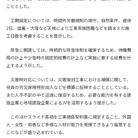
第5条（IDおよびパスワードの管理）
こととした。
1. 会員は申込の際に管理者が発行したIDおよびパスワードの使
用および管理について責任を負うものとします。
工期設定については、時間外労働規制の順守、自然条件、週休
2. 会員は、自己のIDおよびパスワードを、貸与、譲渡、売買、
2日、猛暑・大雪など天候により工事実施困難などを踏まえた施
その他形態を問わず、第三者に利用させることはできませ
工日数を考慮することを提示した。
ん。
3. 会員は、IDおよびパスワードの管理不十分、使用上の過誤、
除雪に関連しては、持続的な除雪体制を確保するため、待機費
第三者（他の会員を含む）の使用等による損害について責任
用の計上や少雪時の固定的経費の計上など実施に要する経費を計
を負うものとし、管理者は一切責任を負いません。
上するよう示した。
第6条（会員の禁止事項）
1. 会員は建設資料館WEB上で以下の行為をしないものとしま
災害時対応については、災害復旧工事における補償に関して、
す。
役員の労災保険特別加入などを積算に反映することとしている。
(1) 第三者または管理者の著作権、その他知的所有権を侵害す
また人手不足の中で迅速に復旧するため、必要な能力を有する建
る行為
設企業と地域建設企業によるJVを活用するよう提示した。
(2) 第三者または管理者の財産、プライバシー等を侵害する行
為
このほかスライド条項を工事請負契約書に規定すること、外国
(3) 第三者または管理者を誹謗中傷する行為
人・女性・若者など多様な人材が能力を発揮できるよう留意する
(4) 有害なコンピュータプログラム等を送信又は書き込む行為
ことなどが盛り込まれている。
(5) 第三者に不利益を与える行為