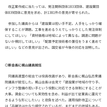
(6) 管理者が承認していない営利を目的とした行為
改正案作成に当たっては、発注関係団体1833団体、建設業団
(7) 公序良俗に反する行為
体839団体に意見を求め、計1381件の意見が寄せられた。
(8) 犯罪的行為に結びつく行為
(9) その他、法律に反する行為
参加した議員からは「建設業は担い手不足。人手をしっかり確
(10) 建設資料館から知り得た情報及びダウンロードした情報
保することが課題。工事を進めるうえでしっかりとした発注体制
を、営利を目的として第三者に転売し、または転売のため
にしてほしい」「資材価格は地域によって異なる。調達に問題が
に第三者に提供すること
ないか検討してほしい」「配置予定技術者の兼任をうまく進めて
第7条（登録内容の削除）
ほしい」などの意見が出され、国交省が今後の対応を説明した。
管理者は、会員が登録した内容が以下に該当する、またはその
恐れのあるものは、会員の承諾なく削除できるものとします。
(1) 登録されている情報が、第6条の定める禁止事項に該当する
◎新会長に梶山議員就任
と管理者が、判断した場合
(2) 建設資料館の運営および保守管理上、必要と判断した場合
同議員連盟の総会では役員改選があり、新会長に梶山弘志衆議
(3) 広告掲載料金の支払が遅延した場合
院議員が就任した。梶山会長は会見で「建設業が地域の守り手、
(4) その他、管理者が不適当と判断した場合
インフラ整備の担い手という役割に対応できる体制にすることが
大事。賃金についても実効性を含め、利益が出て従業員に還元で
第8条（サービスの変更・中止等）
きるような形にしたい」と抱負を述べた。運用指針改正について
管理者は、会員の承諾なく、本サービス内容の変更(新規追加、
は「品確法はかなり順守されているが、まだまだの地域もある。
廃止を含み)し、本サービスの運営を中止または廃止することが