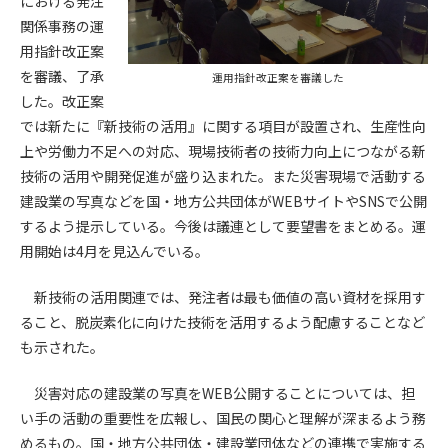
における発注
関係事務の運
第4条（会員審査および資格の取り消し）
用指針改正案
会員とは、本規約を承諾の上、所定の会員申込手続きを完了
を審議、了承
運用指針改正案を審議した
後、管理者がこれを承認した者をいいます。
した。改正案
では新たに『新技術の活用』に関する項目が設置され、生産性向
第4条（会員の定義と登録）
上や労働力不足への対応、現場技術者の技術力向上につながる新
1. 管理者は前条により審査の結果、会員申込みをした者が以下
技術の活用や開発促進が盛り込まれた。また災害現場で活動する
の何れかの項目に該当することがわかった場合、その者の会
建設業の写真などを国・地方公共団体がWEBサイトやSNSで公開
員としての権限を承認しないことがあります。
(1) 会員申し込みをした者が実在しなかった場合
するよう提示している。今後は議連として要望書をまとめる。運
(2) 本規約に違反した場合/li>
用開始は4月を見込んでいる。
(3) 会員申し込みの際、申告事項に虚偽があった場合
(4) 会員申込者が管理者所定の手続き通りに会員申込手続き処
新技術の活用関連では、発注者は最も価値の高い資材を採用す
理を行わなかった場合
ること、脱炭素化に向けた技術を活用するよう配慮することなど
(5) その他管理者が会員とすることを不適当と判断した場合
も示された。
2. 管理者は承認後であっても承認した会員が前項の何れかに該
当することが判明した場合、会員資格を取り消すことがあり
災害対応の建設業の写真をWEB公開することについては、担
ます。
い手の活動の重要性を広報し、国民の関心と理解が深まるよう務
めるもの。国・地方公共団体・建設業団体などの連携で実施する