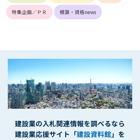
1. 管理者は、会員が本サービスを利用することにより得た情報
等（プログラムを含みます）について、その完全性、正確性
特集企画／ＰＲ
積算・資格news
を保証もしないものとします。また、当該情報等に起因して
生じた一切の損害に対して、管理者は、何らの責任も負わな
いものとします。
2. 会員は、自己の費用と責任において本サービスを利用するも
のとし、会員による本サービスの利用に関連し、第三者から
問合せ、クレーム、請求等がなされまたは訴訟が提起された
場合、当該会員は、自らの費用と責任においてこれを解決す
るものとし、管理者を一切免責するものとします。
3. 本サービスにおいて掲載されている広告等によって行われる
取引に起因する損害及び広告等が掲載されたこと自体に起因
する損害については一切責任を負いません。
第11条（運用の停止）
停電や天災等の不可抗力、または保守・点検・加入者の利便性
向上のための設備工事等の為に本サービスの運用を停止するこ
建設業の入札関連情報を調べるなら
とがあります。運用停止については事前に建設資料館WEB上で
通知申し上げますが、緊急時はその限りではありません。
建設業応援サイト「
建設資料館
」を
第12条（変更の届出）