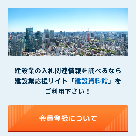
第5条（IDおよびパスワードの管理）
1. 会員は申込の際に管理者が発行したIDおよびパスワードの使
用および管理について責任を負うものとします。
2. 会員は、自己のIDおよびパスワードを、貸与、譲渡、売買、
その他形態を問わず、第三者に利用させることはできませ
ん。
3. 会員は、IDおよびパスワードの管理不十分、使用上の過誤、
第三者（他の会員を含む）の使用等による損害について責任
を負うものとし、管理者は一切責任を負いません。
建設業の入札関連情報を調べるなら
第6条（会員の禁止事項）
1. 会員は建設資料館WEB上で以下の行為をしないものとしま
建設業応援サイト「
建設資料館
」を
す。
ご利用下さい！
(1) 第三者または管理者の著作権、その他知的所有権を侵害す
る行為
(2) 第三者または管理者の財産、プライバシー等を侵害する行
為
(3) 第三者または管理者を誹謗中傷する行為
(4) 有害なコンピュータプログラム等を送信又は書き込む行為
(5) 第三者に不利益を与える行為