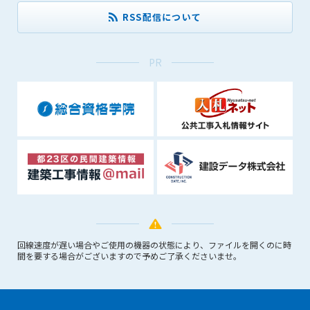
(6) 管理者が承認していない営利を目的とした行為
RSS配信について
(7) 公序良俗に反する行為
(8) 犯罪的行為に結びつく行為
(9) その他、法律に反する行為
PR
(10) 建設資料館から知り得た情報及びダウンロードした情報
を、営利を目的として第三者に転売し、または転売のため
に第三者に提供すること
第7条（登録内容の削除）
管理者は、会員が登録した内容が以下に該当する、またはその
恐れのあるものは、会員の承諾なく削除できるものとします。
(1) 登録されている情報が、第6条の定める禁止事項に該当する
と管理者が、判断した場合
(2) 建設資料館の運営および保守管理上、必要と判断した場合
(3) 広告掲載料金の支払が遅延した場合
(4) その他、管理者が不適当と判断した場合
回線速度が遅い場合やご使用の機器の状態により、ファイルを開くのに時
間を要する場合がございますので予めご了承くださいませ。
第8条（サービスの変更・中止等）
管理者は、会員の承諾なく、本サービス内容の変更(新規追加、
廃止を含み)し、本サービスの運営を中止または廃止することが