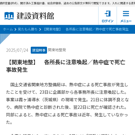
績評定書(評点)、開示済み工事設計書、総合評価値、過去の公告原文が無料で閲覧できます。
入札に関連する資料
ホーム
建設資料館とは
ホーム
見たもん勝ち
【関東地整】 各所長に注意喚起／熱中症で死亡事故発生
東京都の入札資料
関東地整発
2025/07/24
建設時事
国土交通省の入札資料
【関東地整】 各所長に注意喚起／熱中症で死亡
事故発生
見たもん勝ち
第1条（規約の目的）
1. 本規約は、建設資料館が提供するサポーター会あ本員、無料
パスワードの再発行
国土交通省関東地方整備局は、熱中症による死亡事故が発生し
会員登録について
会員サービスの利用条件等について定めるものです。
たことを受けて、23日に企画部から各事務所長に注意喚起した。
2. 管理者が建設資料館WEB上で随時掲載するルールは本規約の
事案は霞ヶ浦導水（茨城県）の現場で発生。21日に体調不良とな
一部を構成するものとします。
サポーター会員一覧
り、病院で熱中症と診断された後、翌22日に死亡が確認された。
第2条（規約の変更）
同部によると、熱中症による死亡事故は近年、発生していなかっ
会社概要
お問い合わせ
個人情報保護方針
本規約は、会員の了承を得ることなく、随時変更されることが
た。
会員規約
あります。変更内容は、建設資料館WEB上に表示した時点で直
ちに全ての会員が了承したものとみなします。