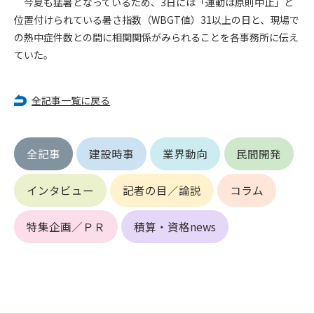
今夏も猛暑となっているため、3日には「運動は原則中止」と
位置付けられている暑さ指数（WBGT値）31以上の日と、現場で
第4条（会員審査および資格の取り消し）
の熱中症件数との間に相関関係がみられることを各事務所に伝え
会員とは、本規約を承諾の上、所定の会員申込手続きを完了
ていた。
後、管理者がこれを承認した者をいいます。
第4条（会員の定義と登録）
全記事一覧に戻る
1. 管理者は前条により審査の結果、会員申込みをした者が以下
の何れかの項目に該当することがわかった場合、その者の会
員としての権限を承認しないことがあります。
全記事
建設時事
業界動向
民間開発
(1) 会員申し込みをした者が実在しなかった場合
(2) 本規約に違反した場合/li>
インタビュー
記者の目／論説
コラム
(3) 会員申し込みの際、申告事項に虚偽があった場合
(4) 会員申込者が管理者所定の手続き通りに会員申込手続き処
理を行わなかった場合
特集企画／ＰＲ
積算・資格news
(5) その他管理者が会員とすることを不適当と判断した場合
2. 管理者は承認後であっても承認した会員が前項の何れかに該
当することが判明した場合、会員資格を取り消すことがあり
ます。