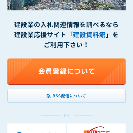
(6) 管理者が承認していない営利を目的とした行為
(7) 公序良俗に反する行為
(8) 犯罪的行為に結びつく行為
建設業の入札関連情報を調べるなら
(9) その他、法律に反する行為
(10) 建設資料館から知り得た情報及びダウンロードした情報
建設業応援サイト「
建設資料館
」を
を、営利を目的として第三者に転売し、または転売のため
ご利用下さい！
に第三者に提供すること
第7条（登録内容の削除）
管理者は、会員が登録した内容が以下に該当する、またはその
恐れのあるものは、会員の承諾なく削除できるものとします。
(1) 登録されている情報が、第6条の定める禁止事項に該当する
と管理者が、判断した場合
(2) 建設資料館の運営および保守管理上、必要と判断した場合
RSS配信について
(3) 広告掲載料金の支払が遅延した場合
(4) その他、管理者が不適当と判断した場合
PR
第8条（サービスの変更・中止等）
管理者は、会員の承諾なく、本サービス内容の変更(新規追加、
廃止を含み)し、本サービスの運営を中止または廃止することが