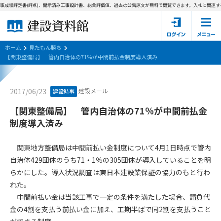
事成績評定書(評点)、開示済み工事設計書、総合評価値、過去の公告原文が無料で閲覧できます。
入札に関連する
ホーム
建設資料館とは
ホーム
見たもん勝ち
【関東整備局】 管内自治体の71％が中間前払金制度導入済み
東京都の入札資料
建設メール
2017/06/23
建設時事
国土交通省の入札資料
【関東整備局】 管内自治体の71％が中間前払金
見たもん勝ち
第1条（規約の目的）
制度導入済み
1. 本規約は、建設資料館が提供するサポーター会あ本員、無料
パスワードの再発行
会員登録について
会員サービスの利用条件等について定めるものです。
関東地方整備局は中間前払い金制度について4月1日時点で管内
2. 管理者が建設資料館WEB上で随時掲載するルールは本規約の
自治体429団体のうち71・1％の305団体が導入していることを明
一部を構成するものとします。
サポーター会員一覧
らかにした。導入状況調査は東日本建設業保証の協力のもと行わ
れた。
第2条（規約の変更）
会社概要
お問い合わせ
個人情報保護方針
中間前払い金は当該工事で一定の条件を満たした場合、請負代
本規約は、会員の了承を得ることなく、随時変更されることが
会員規約
金の4割を支払う前払い金に加え、工期半ばで同2割を支払うこと
あります。変更内容は、建設資料館WEB上に表示した時点で直
ちに全ての会員が了承したものとみなします。