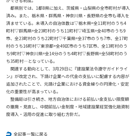
ができる制度。
都県別では、1都8県に加え、茨城県・山梨県の全市町村が導入
第4条（会員審査および資格の取り消し）
済み。また、栃木県・群馬県・神奈川県・長野県の全市も導入を
会員とは、本規約を承諾の上、所定の会員申込手続きを完了
済ませている。未導入の自治体数は▽栃木県=全11町村のうち4
後、管理者がこれを承認した者をいいます。
町村▽群馬県=全23町村のうち11町村▽埼玉県=全40市のうち9
市、全23町村のうち22町村▽千葉県=全37市のうち7市、全17町
第4条（会員の定義と登録）
村のうち16町村▽東京都=全49区市のうち7区市、全13町村のう
1. 管理者は前条により審査の結果、会員申込みをした者が以下
ち9町村▽神奈川県=全14分のうち4町村▽長野県=全58町村のう
の何れかの項目に該当することがわかった場合、その者の会
ち35町村―となっている。
員としての権限を承認しないことがあります。
(1) 会員申し込みをした者が実在しなかった場合
関連する動向として、3月29日に『建設業法令遵守ガイドライ
(2) 本規約に違反した場合/li>
ン』が改定され、下請け企業への代金の支払いに配慮する内容が
(3) 会員申し込みの際、申告事項に虚偽があった場合
追加されたことで、元請け企業における資金繰りの円滑化・安定
(4) 会員申込者が管理者所定の手続き通りに会員申込手続き処
化の重要性が高まっている。
理を行わなかった場合
整備局は引き続き、地方自治体における前払い金支払い限度額
(5) その他管理者が会員とすることを不適当と判断した場合
の撤廃・見直し、中間前払い金制度・地域建設業経営強化融資制
2. 管理者は承認後であっても承認した会員が前項の何れかに該
度導入・活用の促進に取り組む方針だ。
当することが判明した場合、会員資格を取り消すことがあり
ます。
全記事一覧に戻る