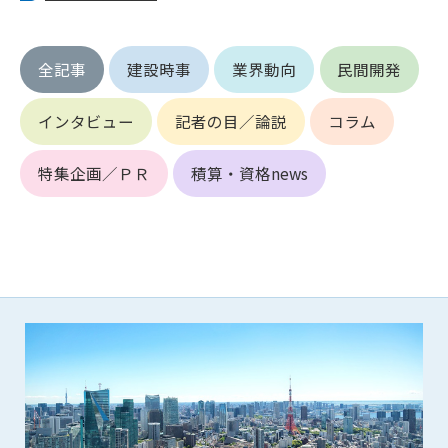
第5条（IDおよびパスワードの管理）
1. 会員は申込の際に管理者が発行したIDおよびパスワードの使
用および管理について責任を負うものとします。
全記事
建設時事
業界動向
民間開発
2. 会員は、自己のIDおよびパスワードを、貸与、譲渡、売買、
その他形態を問わず、第三者に利用させることはできませ
ん。
インタビュー
記者の目／論説
コラム
3. 会員は、IDおよびパスワードの管理不十分、使用上の過誤、
第三者（他の会員を含む）の使用等による損害について責任
特集企画／ＰＲ
積算・資格news
を負うものとし、管理者は一切責任を負いません。
第6条（会員の禁止事項）
1. 会員は建設資料館WEB上で以下の行為をしないものとしま
す。
(1) 第三者または管理者の著作権、その他知的所有権を侵害す
る行為
(2) 第三者または管理者の財産、プライバシー等を侵害する行
為
(3) 第三者または管理者を誹謗中傷する行為
(4) 有害なコンピュータプログラム等を送信又は書き込む行為
(5) 第三者に不利益を与える行為