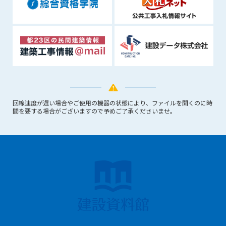
できるものとします。これに起因する会員または他の第三者が
被った損害について管理者は､一切の責任をも負わないものと
します。
第9条（会員の個人情報）
会員の氏名、住所、性別、年齢、メールアドレスその他本サー
ビスの提供に関連して管理者が知り得た会員の個人情報（以下
個人情報といいます）について、管理者は、以下の各号に該当
する場合を除き、第三者に開示または提供しないものとしま
す。
回線速度が遅い場合やご使用の機器の状態により、ファイルを開くのに時
間を要する場合がございますので予めご了承くださいませ。
(1) 会員が、自己の個人情報の開示に事前に同意している場合
(2) 個々の会員を特定できない統計的な処理をした形式で第三
者に提供する場合
(3) 第三者および管理者の権利、財産、安全等を保護するため
に必要であると管理者が判断した場合
(4) 法令等により開示を求められた場合
第10条（免責事項）
管理者は、会員が登録した内容が以下に該当する、またはその
恐れのあるものは、会員の承諾なく削除できるものとします。