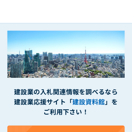
第5条（IDおよびパスワードの管理）
1. 会員は申込の際に管理者が発行したIDおよびパスワードの使
用および管理について責任を負うものとします。
2. 会員は、自己のIDおよびパスワードを、貸与、譲渡、売買、
その他形態を問わず、第三者に利用させることはできませ
ん。
3. 会員は、IDおよびパスワードの管理不十分、使用上の過誤、
第三者（他の会員を含む）の使用等による損害について責任
を負うものとし、管理者は一切責任を負いません。
第6条（会員の禁止事項）
1. 会員は建設資料館WEB上で以下の行為をしないものとしま
す。
(1) 第三者または管理者の著作権、その他知的所有権を侵害す
建設業の入札関連情報を調べるなら
る行為
建設業応援サイト「
建設資料館
」を
(2) 第三者または管理者の財産、プライバシー等を侵害する行
為
ご利用下さい！
(3) 第三者または管理者を誹謗中傷する行為
(4) 有害なコンピュータプログラム等を送信又は書き込む行為
(5) 第三者に不利益を与える行為