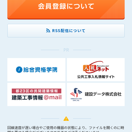
(6) 管理者が承認していない営利を目的とした行為
(7) 公序良俗に反する行為
(8) 犯罪的行為に結びつく行為
(9) その他、法律に反する行為
(10) 建設資料館から知り得た情報及びダウンロードした情報
RSS配信について
を、営利を目的として第三者に転売し、または転売のため
に第三者に提供すること
PR
第7条（登録内容の削除）
管理者は、会員が登録した内容が以下に該当する、またはその
恐れのあるものは、会員の承諾なく削除できるものとします。
(1) 登録されている情報が、第6条の定める禁止事項に該当する
と管理者が、判断した場合
(2) 建設資料館の運営および保守管理上、必要と判断した場合
(3) 広告掲載料金の支払が遅延した場合
(4) その他、管理者が不適当と判断した場合
第8条（サービスの変更・中止等）
管理者は、会員の承諾なく、本サービス内容の変更(新規追加、
回線速度が遅い場合やご使用の機器の状態により、ファイルを開くのに時
廃止を含み)し、本サービスの運営を中止または廃止することが