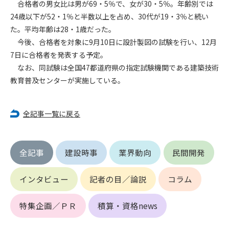
合格者の男女比は男が69・5％で、女が30・5％。年齢別では
24歳以下が52・1％と半数以上を占め、30代が19・3％と続い
第4条（会員審査および資格の取り消し）
た。平均年齢は28・1歳だった。
会員とは、本規約を承諾の上、所定の会員申込手続きを完了
今後、合格者を対象に9月10日に設計製図の試験を行い、12月
後、管理者がこれを承認した者をいいます。
7日に合格者を発表する予定。
なお、同試験は全国47都道府県の指定試験機関である建築技術
第4条（会員の定義と登録）
1. 管理者は前条により審査の結果、会員申込みをした者が以下
教育普及センターが実施している。
の何れかの項目に該当することがわかった場合、その者の会
員としての権限を承認しないことがあります。
全記事一覧に戻る
(1) 会員申し込みをした者が実在しなかった場合
(2) 本規約に違反した場合/li>
(3) 会員申し込みの際、申告事項に虚偽があった場合
(4) 会員申込者が管理者所定の手続き通りに会員申込手続き処
全記事
建設時事
業界動向
民間開発
理を行わなかった場合
(5) その他管理者が会員とすることを不適当と判断した場合
インタビュー
記者の目／論説
コラム
2. 管理者は承認後であっても承認した会員が前項の何れかに該
当することが判明した場合、会員資格を取り消すことがあり
特集企画／ＰＲ
積算・資格news
ます。