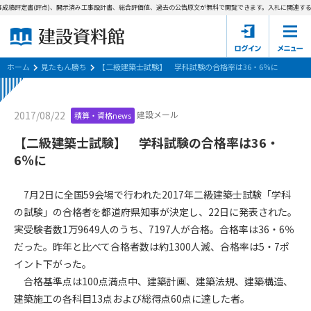
成績評定書(評点)、開示済み工事設計書、総合評価値、過去の公告原文が無料で閲覧できます。
入札に関連する資
ホーム
建設資料館とは
ホーム
見たもん勝ち
【二級建築士試験】 学科試験の合格率は36・6％に
東京都の入札資料
建設メール
2017/08/22
積算・資格news
国土交通省の入札資料
【二級建築士試験】 学科試験の合格率は36・
6％に
見たもん勝ち
第1条（規約の目的）
1. 本規約は、建設資料館が提供するサポーター会あ本員、無料
パスワードの再発行
7月2日に全国59会場で行われた2017年二級建築士試験「学科
会員登録について
会員サービスの利用条件等について定めるものです。
の試験」の合格者を都道府県知事が決定し、22日に発表された。
2. 管理者が建設資料館WEB上で随時掲載するルールは本規約の
実受験者数1万9649人のうち、7197人が合格。合格率は36・6％
一部を構成するものとします。
サポーター会員一覧
だった。昨年と比べて合格者数は約1300人減、合格率は5・7ポ
第2条（規約の変更）
イント下がった。
会社概要
お問い合わせ
個人情報保護方針
本規約は、会員の了承を得ることなく、随時変更されることが
合格基準点は100点満点中、建築計画、建築法規、建築構造、
会員規約
あります。変更内容は、建設資料館WEB上に表示した時点で直
建築施工の各科目13点および総得点60点に達した者。
ちに全ての会員が了承したものとみなします。