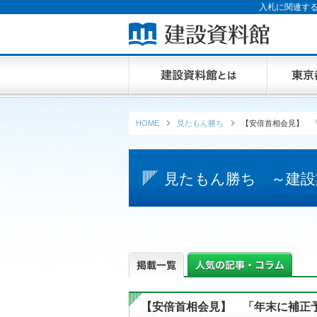
入札に関連する
HOME
見たもん勝ち
【安倍首相会見】 
見たもん勝ち ～建設
【安倍首相会見】 「年末に補正