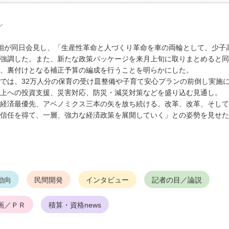
ル
相が同日会見し、「生産性革命と人づくり革命を車の両輪として、少子
強調した。また、新たな政策パッケージを来月上旬に取りまとめると同
、裏付けとなる補正予算の編成を行うことを明らかにした。
では、32万人分の保育の受け皿整備や子育て安心プランの前倒し実施
上への投資支援、災害対応、防災・減災対策などを盛り込む見通し。
経済最優先、アベノミクス三本の矢を放ち続ける。改革、改革、そして
信任を得て、一層、強力な経済政策を展開していく」との姿勢を見せた
動向
民間開発
インタビュー
記者の目／論説
画／ＰＲ
積算・資格news