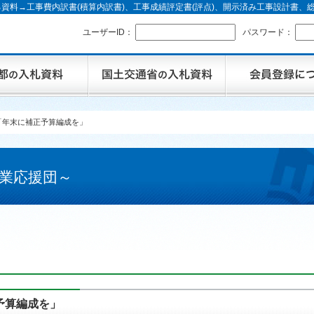
資料→工事費内訳書(積算内訳書)、工事成績評定書(評点)、開示済み工事設計書
ユーザーID：
パスワード：
「年末に補正予算編成を」
業応援団～
予算編成を」