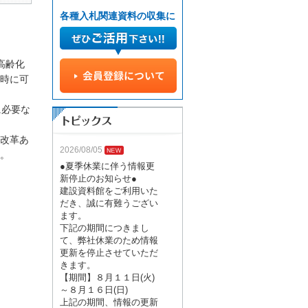
各種入札関連資料の収集に
高齢化
時に可
に必要な
改革あ
2026/08/05
。
●夏季休業に伴う情報更
新停止のお知らせ●
建設資料館をご利用いた
だき、誠に有難うござい
ます。
下記の期間につきまし
て、弊社休業のため情報
更新を停止させていただ
きます。
【期間】８月１１日(火)
～８月１６日(日)
上記の期間、情報の更新