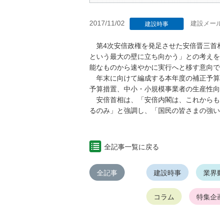
2017/11/02
建設メー
建設時事
第4次安倍政権を発足させた安倍晋三首
という最大の壁に立ち向かう」との考えを
能なものから速やかに実行へと移す意向で
年末に向けて編成する本年度の補正予算
予算措置、中小・小規模事業者の生産性向
安倍首相は、「安倍内閣は、これからも
るのみ」と強調し、「国民の皆さまの強い
全記事一覧に戻る
全記事
建設時事
業界
コラム
特集企