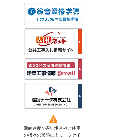
なお、５月１１日（月）
から通常通り運営いたし
ます。
2025/12/22
●年末年始に伴う情報更
新停止のお知らせ●
建設資料館をご利用いた
だき、誠に有難うござい
ます。
下記の期間につきまし
て、弊社休業のため情報
更新を停止させていただ
きます。
【期間】１２月２７日
(土)～１月４日(日)
上記の期間、情報の更新
がされませんので、ご了
承のほど、よろしくお願
い申し上げます。
なお、情報は１月５日
(月)より登録されます。
回線速度が遅い場合やご使用
2025/08/04
の機器の状態により、ファイ