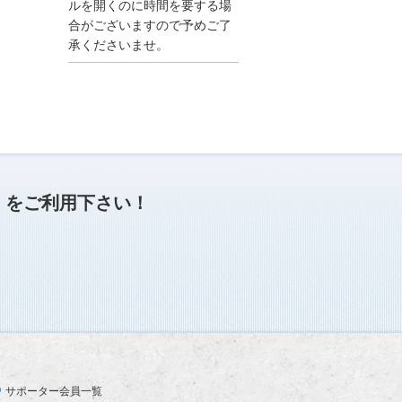
●夏季休業に伴う情報更
ルを開くのに時間を要する場
新停止のお知らせ●
合がございますので予めご了
建設資料館をご利用いた
承くださいませ。
だき、誠に有難うござい
ます。
下記の期間につきまし
て、弊社休業のため情報
更新を停止させていただ
きます。
【期間】８月９日(土)～
８月１７日(日)
上記の期間、情報の更新
がされませんので、ご了
」
をご利用下さい！
承のほど、よろしくお願
い申し上げます。
なお、情報は８月１８日
(月)より登録されます。
2025/04/24
●ゴールデンウィークに
伴う情報更新停止のお知
らせ(04/26～04/29、05/0
3～05/06)●
ユーザー各位
サポーター会員一覧
建設資料館をご利用いた