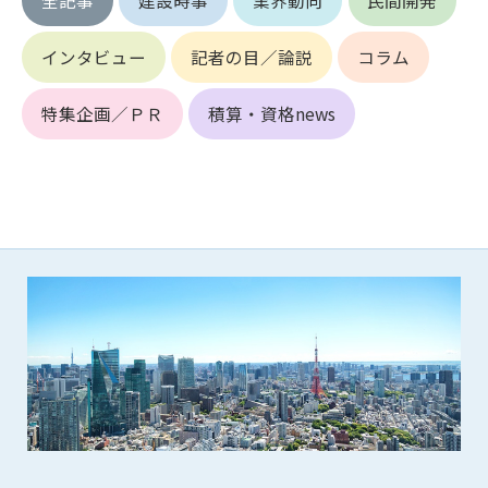
第5条（IDおよびパスワードの管理）
1. 会員は申込の際に管理者が発行したIDおよびパスワードの使
用および管理について責任を負うものとします。
インタビュー
記者の目／論説
コラム
2. 会員は、自己のIDおよびパスワードを、貸与、譲渡、売買、
その他形態を問わず、第三者に利用させることはできませ
特集企画／ＰＲ
積算・資格news
ん。
3. 会員は、IDおよびパスワードの管理不十分、使用上の過誤、
第三者（他の会員を含む）の使用等による損害について責任
を負うものとし、管理者は一切責任を負いません。
第6条（会員の禁止事項）
1. 会員は建設資料館WEB上で以下の行為をしないものとしま
す。
(1) 第三者または管理者の著作権、その他知的所有権を侵害す
る行為
(2) 第三者または管理者の財産、プライバシー等を侵害する行
為
(3) 第三者または管理者を誹謗中傷する行為
(4) 有害なコンピュータプログラム等を送信又は書き込む行為
(5) 第三者に不利益を与える行為