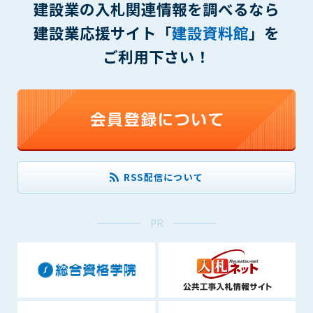
建設業の入札関連情報を調べるなら
(6) 管理者が承認していない営利を目的とした行為
(7) 公序良俗に反する行為
建設業応援サイト「
建設資料館
」を
(8) 犯罪的行為に結びつく行為
ご利用下さい！
(9) その他、法律に反する行為
(10) 建設資料館から知り得た情報及びダウンロードした情報
を、営利を目的として第三者に転売し、または転売のため
に第三者に提供すること
第7条（登録内容の削除）
管理者は、会員が登録した内容が以下に該当する、またはその
恐れのあるものは、会員の承諾なく削除できるものとします。
RSS配信について
(1) 登録されている情報が、第6条の定める禁止事項に該当する
と管理者が、判断した場合
(2) 建設資料館の運営および保守管理上、必要と判断した場合
PR
(3) 広告掲載料金の支払が遅延した場合
(4) その他、管理者が不適当と判断した場合
第8条（サービスの変更・中止等）
管理者は、会員の承諾なく、本サービス内容の変更(新規追加、
廃止を含み)し、本サービスの運営を中止または廃止することが