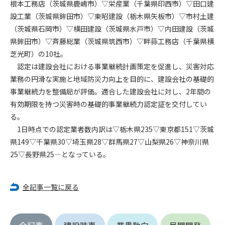
根本工務店（茨城県鹿嶋市）▽栄産業（千葉県印西市）▽田口建
設工業（茨城県鉾田市）▽東昭建設（栃木県矢板市）▽市村土建
第4条（会員審査および資格の取り消し）
（茨城県石岡市）▽横田建設（茨城県水戸市）▽内田建設（茨城
会員とは、本規約を承諾の上、所定の会員申込手続きを完了
県鉾田市）▽斉藤総業（茨城県筑西市）▽畔蒜工務店（千葉県横
後、管理者がこれを承認した者をいいます。
芝光町）の10社。
認定は建設会社における事業継続計画策定を促進し、災害対応
第4条（会員の定義と登録）
1. 管理者は前条により審査の結果、会員申込みをした者が以下
業務の円滑な実施と地域防災力向上を目的に、建設会社の基礎的
の何れかの項目に該当することがわかった場合、その者の会
事業継続力を整備局が評価。適合した建設会社に対し、2年間の
員としての権限を承認しないことがあります。
有効期限を持つ災害時の基礎的事業継続力認定証を交付してい
(1) 会員申し込みをした者が実在しなかった場合
る。
(2) 本規約に違反した場合/li>
1日時点での認定業者数内訳は▽栃木県235▽東京都151▽茨城
(3) 会員申し込みの際、申告事項に虚偽があった場合
県149▽千葉県30▽埼玉県28▽群馬県27▽山梨県26▽神奈川県
(4) 会員申込者が管理者所定の手続き通りに会員申込手続き処
25▽長野県25―となっている。
理を行わなかった場合
(5) その他管理者が会員とすることを不適当と判断した場合
2. 管理者は承認後であっても承認した会員が前項の何れかに該
全記事一覧に戻る
当することが判明した場合、会員資格を取り消すことがあり
ます。
全記事
建設時事
業界動向
民間開発