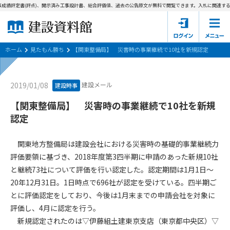
成績評定書(評点)、開示済み工事設計書、総合評価値、過去の公告原文が無料で閲覧できます。
入札に関連する資
ホーム
建設資料館とは
ホーム
見たもん勝ち
【関東整備局】 災害時の事業継続で10社を新規認定
東京都の入札資料
建設メール
2019/01/08
建設時事
国土交通省の入札資料
【関東整備局】 災害時の事業継続で10社を新規
認定
見たもん勝ち
第1条（規約の目的）
1. 本規約は、建設資料館が提供するサポーター会あ本員、無料
パスワードの再発行
関東地方整備局は建設会社における災害時の基礎的事業継続力
会員登録について
会員サービスの利用条件等について定めるものです。
評価要領に基づき、2018年度第3四半期に申請のあった新規10社
2. 管理者が建設資料館WEB上で随時掲載するルールは本規約の
と継続73社について評価を行い認定した。認定期間は1月1日～
一部を構成するものとします。
サポーター会員一覧
20年12月31日。1日時点で696社が認定を受けている。四半期ご
第2条（規約の変更）
とに評価認定をしており、今後は1月末までの申請会社を対象に
会社概要
お問い合わせ
個人情報保護方針
本規約は、会員の了承を得ることなく、随時変更されることが
評価し、4月に認定を行う。
会員規約
あります。変更内容は、建設資料館WEB上に表示した時点で直
新規認定されたのは▽伊藤組土建東京支店（東京都中央区）▽
ちに全ての会員が了承したものとみなします。