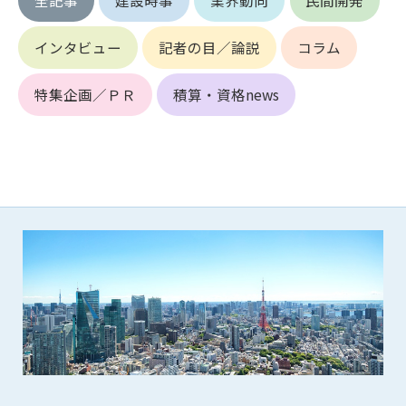
第5条（IDおよびパスワードの管理）
1. 会員は申込の際に管理者が発行したIDおよびパスワードの使
用および管理について責任を負うものとします。
インタビュー
記者の目／論説
コラム
2. 会員は、自己のIDおよびパスワードを、貸与、譲渡、売買、
その他形態を問わず、第三者に利用させることはできませ
特集企画／ＰＲ
積算・資格news
ん。
3. 会員は、IDおよびパスワードの管理不十分、使用上の過誤、
第三者（他の会員を含む）の使用等による損害について責任
を負うものとし、管理者は一切責任を負いません。
第6条（会員の禁止事項）
1. 会員は建設資料館WEB上で以下の行為をしないものとしま
す。
(1) 第三者または管理者の著作権、その他知的所有権を侵害す
る行為
(2) 第三者または管理者の財産、プライバシー等を侵害する行
為
(3) 第三者または管理者を誹謗中傷する行為
(4) 有害なコンピュータプログラム等を送信又は書き込む行為
(5) 第三者に不利益を与える行為