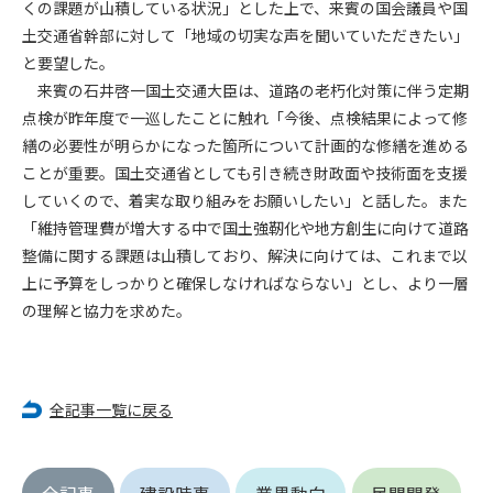
くの課題が山積している状況」とした上で、来賓の国会議員や国
土交通省幹部に対して「地域の切実な声を聞いていただきたい」
第4条（会員審査および資格の取り消し）
と要望した。
会員とは、本規約を承諾の上、所定の会員申込手続きを完了
来賓の石井啓一国土交通大臣は、道路の老朽化対策に伴う定期
後、管理者がこれを承認した者をいいます。
点検が昨年度で一巡したことに触れ「今後、点検結果によって修
繕の必要性が明らかになった箇所について計画的な修繕を進める
第4条（会員の定義と登録）
1. 管理者は前条により審査の結果、会員申込みをした者が以下
ことが重要。国土交通省としても引き続き財政面や技術面を支援
の何れかの項目に該当することがわかった場合、その者の会
していくので、着実な取り組みをお願いしたい」と話した。また
員としての権限を承認しないことがあります。
「維持管理費が増大する中で国土強靭化や地方創生に向けて道路
(1) 会員申し込みをした者が実在しなかった場合
整備に関する課題は山積しており、解決に向けては、これまで以
(2) 本規約に違反した場合/li>
上に予算をしっかりと確保しなければならない」とし、より一層
(3) 会員申し込みの際、申告事項に虚偽があった場合
の理解と協力を求めた。
(4) 会員申込者が管理者所定の手続き通りに会員申込手続き処
理を行わなかった場合
(5) その他管理者が会員とすることを不適当と判断した場合
2. 管理者は承認後であっても承認した会員が前項の何れかに該
全記事一覧に戻る
当することが判明した場合、会員資格を取り消すことがあり
ます。
全記事
建設時事
業界動向
民間開発