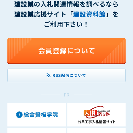
建設業の入札関連情報を調べるなら
(6) 管理者が承認していない営利を目的とした行為
(7) 公序良俗に反する行為
建設業応援サイト「
建設資料館
」を
(8) 犯罪的行為に結びつく行為
ご利用下さい！
(9) その他、法律に反する行為
(10) 建設資料館から知り得た情報及びダウンロードした情報
を、営利を目的として第三者に転売し、または転売のため
に第三者に提供すること
第7条（登録内容の削除）
管理者は、会員が登録した内容が以下に該当する、またはその
恐れのあるものは、会員の承諾なく削除できるものとします。
RSS配信について
(1) 登録されている情報が、第6条の定める禁止事項に該当する
と管理者が、判断した場合
(2) 建設資料館の運営および保守管理上、必要と判断した場合
PR
(3) 広告掲載料金の支払が遅延した場合
(4) その他、管理者が不適当と判断した場合
第8条（サービスの変更・中止等）
管理者は、会員の承諾なく、本サービス内容の変更(新規追加、
廃止を含み)し、本サービスの運営を中止または廃止することが