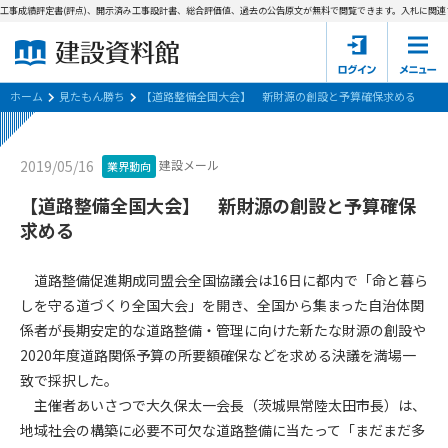
工事成績評定書(評点)、開示済み工事設計書、総合評価値、過去の公告原文が無料で閲覧できます。
入札に関連す
ホーム
建設資料館とは
ホーム
見たもん勝ち
【道路整備全国大会】 新財源の創設と予算確保求める
東京都の入札資料
建設メール
2019/05/16
業界動向
国土交通省の入札資料
【道路整備全国大会】 新財源の創設と予算確保
求める
見たもん勝ち
第1条（規約の目的）
1. 本規約は、建設資料館が提供するサポーター会あ本員、無料
パスワードの再発行
道路整備促進期成同盟会全国協議会は16日に都内で「命と暮ら
会員登録について
会員サービスの利用条件等について定めるものです。
しを守る道づくり全国大会」を開き、全国から集まった自治体関
2. 管理者が建設資料館WEB上で随時掲載するルールは本規約の
係者が長期安定的な道路整備・管理に向けた新たな財源の創設や
一部を構成するものとします。
サポーター会員一覧
2020年度道路関係予算の所要額確保などを求める決議を満場一
第2条（規約の変更）
致で採択した。
会社概要
お問い合わせ
個人情報保護方針
本規約は、会員の了承を得ることなく、随時変更されることが
主催者あいさつで大久保太一会長（茨城県常陸太田市長）は、
会員規約
あります。変更内容は、建設資料館WEB上に表示した時点で直
地域社会の構築に必要不可欠な道路整備に当たって「まだまだ多
ちに全ての会員が了承したものとみなします。