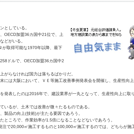
ンとしている。
、OECD加盟36カ国中21位で、上
などがいる。
が取得可能な1970年以降、最下
58ドルで、OECD加盟36カ国中2
上がらなければ国力は落ちるばかりだ。
末には大阪において、ＶＥ等施工改善事例発表会を開催し、生産性向上
を発表したのは2016年で、建設業界が一丸となって、生産性向上に取
ているが、土木では改善が微々たるものである。
、製品の向上(技術)が主たる要因であろう。
たところで、作業効率が1.5倍になることなどないであろう。
で20,000㎡施工するものと100,000㎡施工するのでは、どちらが施