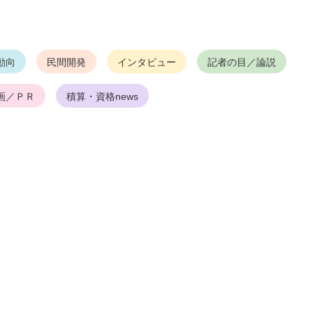
動向
民間開発
インタビュー
記者の目／論説
画／ＰＲ
積算・資格news