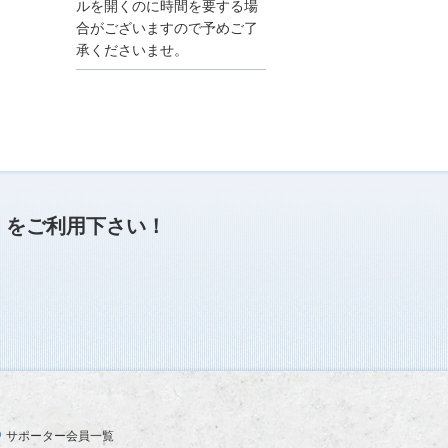
●夏季休業に伴う情報更
ルを開くのに時間を要する場
新停止のお知らせ●
合がございますので予めご了
建設資料館をご利用いた
承くださいませ。
だき、誠に有難うござい
ます。
下記の期間につきまし
て、弊社休業のため情報
更新を停止させていただ
きます。
【期間】８月９日(土)～
８月１７日(日)
上記の期間、情報の更新
がされませんので、ご了
」
をご利用下さい！
承のほど、よろしくお願
い申し上げます。
なお、情報は８月１８日
(月)より登録されます。
2025/04/24
●ゴールデンウィークに
伴う情報更新停止のお知
らせ(04/26～04/29、05/0
3～05/06)●
ユーザー各位
サポーター会員一覧
建設資料館をご利用いた