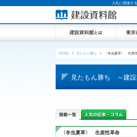
入札に関連する
HOME
見たもん勝ち
〈冬虫夏草〉 生産
見たもん勝ち ～建設
〈冬虫夏草〉 生産性革命