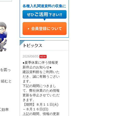
各種入札関連資料の収集に
2026/08/05
●夏季休業に伴う情報更
新停止のお知らせ●
を図っ
建設資料館をご利用いた
だき、誠に有難うござい
り組むと
ます。
下記の期間につきまし
て、弊社休業のため情報
更新を停止させていただ
きます。
【期間】８月１１日(火)
～８月１６日(日)
工効率
上記の期間、情報の更新