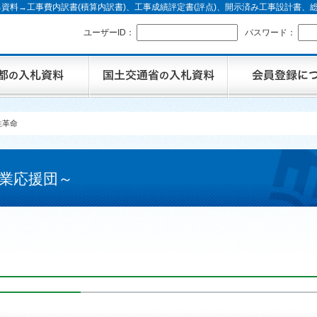
資料→工事費内訳書(積算内訳書)、工事成績評定書(評点)、開示済み工事設計書
ユーザーID：
パスワード：
性革命
業応援団～