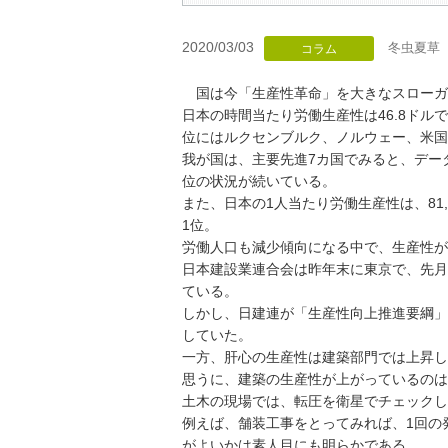
2020/03/03
冬虫夏草
コラム
国は今「生産性革命」を大きなスローガ
日本の時間当たり労働生産性は46.8ドルで
位にはルクセンブルク、ノルウェー、米国
我が国は、主要先進7カ国でみると、データ
位の状況が続いている。
また、日本の1人当たり労働生産性は、81,2
1位。
労働人口も減少傾向になる中で、生産性が
日本建設業連合会は昨年末に東京で、先月
ている。
しかし、日建連が「生産性向上推進要綱」
していた。
一方、肝心の生産性は建築部門では上昇し
思うに、建築の生産性が上がっているのは
土木の現場では、転圧を衛星でチェックし
例えば、舗装工事をとってみれば、1回の発注
がよいかは素人目にも明らかである。