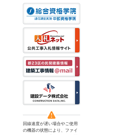
なお、５月１１日（月）
から通常通り運営いたし
ます。
2025/12/22
●年末年始に伴う情報更
新停止のお知らせ●
建設資料館をご利用いた
だき、誠に有難うござい
ます。
下記の期間につきまし
て、弊社休業のため情報
更新を停止させていただ
きます。
【期間】１２月２７日
(土)～１月４日(日)
上記の期間、情報の更新
がされませんので、ご了
承のほど、よろしくお願
い申し上げます。
なお、情報は１月５日
(月)より登録されます。
回線速度が遅い場合やご使用
2025/08/04
の機器の状態により、ファイ