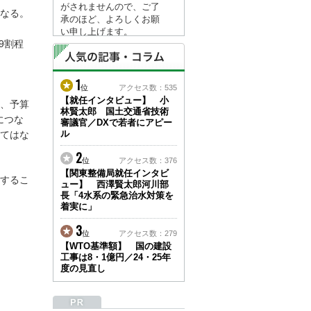
がされませんので、ご了
なる。
承のほど、よろしくお願
い申し上げます。
9割程
なお、情報は８月１７日
(月)より登録されます。
1
2026/04/23
位
アクセス数：535
●ゴールデンウィークに
【就任インタビュー】 小
、予算
林賢太郎 国土交通省技術
伴う情報更新停止のお知
につな
審議官／DXで若者にアピー
らせ(05/02～05/10)●
ル
てはな
ユーザー各位
建設資料館をご利用いた
2
位
アクセス数：376
だき、誠に有難うござい
【関東整備局就任インタビ
ます。
するこ
ュー】 西澤賢太郎河川部
下記の期間につきまし
長「4水系の緊急治水対策を
て、弊社休業のため情報
着実に」
更新を停止させていただ
きます。
3
位
アクセス数：279
【期間】５月２日(土)～
【WTO基準額】 国の建設
５月１０日(日)
工事は8・1億円／24・25年
上記の期間、情報の更新
度の見直し
がされませんので、ご了
承のほど、よろしくお願
い申し上げます。