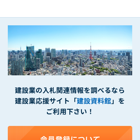
(6) 管理者が承認していない営利を目的とした行為
(7) 公序良俗に反する行為
(8) 犯罪的行為に結びつく行為
(9) その他、法律に反する行為
(10) 建設資料館から知り得た情報及びダウンロードした情報
を、営利を目的として第三者に転売し、または転売のため
に第三者に提供すること
第7条（登録内容の削除）
管理者は、会員が登録した内容が以下に該当する、またはその
恐れのあるものは、会員の承諾なく削除できるものとします。
(1) 登録されている情報が、第6条の定める禁止事項に該当する
建設業の入札関連情報を調べるなら
と管理者が、判断した場合
(2) 建設資料館の運営および保守管理上、必要と判断した場合
建設業応援サイト「
建設資料館
」を
(3) 広告掲載料金の支払が遅延した場合
ご利用下さい！
(4) その他、管理者が不適当と判断した場合
第8条（サービスの変更・中止等）
管理者は、会員の承諾なく、本サービス内容の変更(新規追加、
廃止を含み)し、本サービスの運営を中止または廃止することが