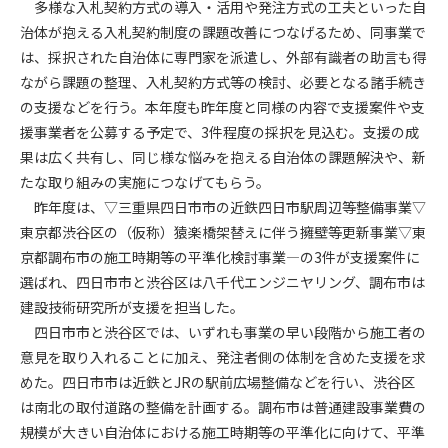
多様な入札契約方式の導入・活用や発注方式の工夫といった自
治体が抱える入札契約制度の課題改善につなげるため、同事業で
第4条（会員審査および資格の取り消し）
は、採択された自治体に専門家を派遣し、外部有識者の助言も得
会員とは、本規約を承諾の上、所定の会員申込手続きを完了
ながら課題の整理、入札契約方式等の検討、必要となる諸手続き
後、管理者がこれを承認した者をいいます。
の支援などを行う。本年度も昨年度と同様の内容で支援案件や支
援事業者を公募する予定で、3件程度の採択を見込む。支援の成
第4条（会員の定義と登録）
1. 管理者は前条により審査の結果、会員申込みをした者が以下
果は広く共有し、同じ様な悩みを抱える自治体の課題解決や、新
の何れかの項目に該当することがわかった場合、その者の会
たな取り組みの実施につなげてもらう。
員としての権限を承認しないことがあります。
昨年度は、▽三重県四日市市の近鉄四日市駅周辺等整備事業▽
(1) 会員申し込みをした者が実在しなかった場合
東京都渋谷区の（仮称）猿楽橋架替えに伴う擁壁等更新事業▽東
(2) 本規約に違反した場合/li>
京都調布市の施工時期等の平準化検討事業―の3件が支援案件に
(3) 会員申し込みの際、申告事項に虚偽があった場合
選ばれ、四日市市と渋谷区は八千代エンジニヤリング、調布市は
(4) 会員申込者が管理者所定の手続き通りに会員申込手続き処
建設技術研究所が支援を担当した。
理を行わなかった場合
四日市市と渋谷区では、いずれも事業の早い段階から施工者の
(5) その他管理者が会員とすることを不適当と判断した場合
意見を取り入れることに加え、発注者側の体制を含めた支援を求
2. 管理者は承認後であっても承認した会員が前項の何れかに該
めた。四日市市は近鉄とJRの駅前広場整備などを行い、渋谷区
当することが判明した場合、会員資格を取り消すことがあり
は南北の取付道路の整備を計画する。調布市は普通建設事業費の
ます。
規模が大きい自治体における施工時期等の平準化に向けて、平準