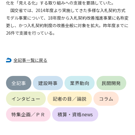
第5条（IDおよびパスワードの管理）
化を「見える化」する取り組みへの支援を要請していた。
1. 会員は申込の際に管理者が発行したIDおよびパスワードの使
国交省では、2014年度より実施してきた多様な入札契約方式
用および管理について責任を負うものとします。
モデル事業について、18年度から入札契約改善推進事業に名称変
2. 会員は、自己のIDおよびパスワードを、貸与、譲渡、売買、
更し、かつ入札契約制度の改善全般に対象を拡大。昨年度までに
その他形態を問わず、第三者に利用させることはできませ
26件で支援を行っている。
ん。
3. 会員は、IDおよびパスワードの管理不十分、使用上の過誤、
第三者（他の会員を含む）の使用等による損害について責任
を負うものとし、管理者は一切責任を負いません。
全記事一覧に戻る
第6条（会員の禁止事項）
1. 会員は建設資料館WEB上で以下の行為をしないものとしま
全記事
建設時事
業界動向
民間開発
す。
(1) 第三者または管理者の著作権、その他知的所有権を侵害す
る行為
インタビュー
記者の目／論説
コラム
(2) 第三者または管理者の財産、プライバシー等を侵害する行
為
特集企画／ＰＲ
積算・資格news
(3) 第三者または管理者を誹謗中傷する行為
(4) 有害なコンピュータプログラム等を送信又は書き込む行為
(5) 第三者に不利益を与える行為