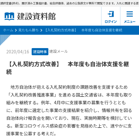
績評定書(評点)、開示済み工事設計書、総合評価値、過去の公告原文が無料で閲覧できます。
入札に関連する資料
ホーム
建設資料館とは
ホーム
見たもん勝ち
【入札契約方式改善】 本年度も自治体支援を継続
東京都の入札資料
建設メール
2020/04/16
建設時事
国土交通省の入札資料
【入札契約方式改善】 本年度も自治体支援を継
続
見たもん勝ち
第1条（規約の目的）
1. 本規約は、建設資料館が提供するサポーター会あ本員、無料
パスワードの再発行
地方自治体が抱える入札契約制度の課題改善を支援するため
会員登録について
会員サービスの利用条件等について定めるものです。
「入札契約改善推進事業」を進める国土交通省は、本年度も取り
2. 管理者が建設資料館WEB上で随時掲載するルールは本規約の
組みを継続する。例年、4月中に支援事業の募集を行うととも
一部を構成するものとします。
サポーター会員一覧
に、前年度に選定した事業の支援結果を紹介し、情報共有を図る
第2条（規約の変更）
自治体向け報告会を開いており、現在、実施時期等を検討してい
会社概要
お問い合わせ
個人情報保護方針
本規約は、会員の了承を得ることなく、随時変更されることが
る。新型コロウイルス感染症の影響を見極めた上で、速やかに支
会員規約
あります。変更内容は、建設資料館WEB上に表示した時点で直
援事業を公募する考えだ。
ちに全ての会員が了承したものとみなします。