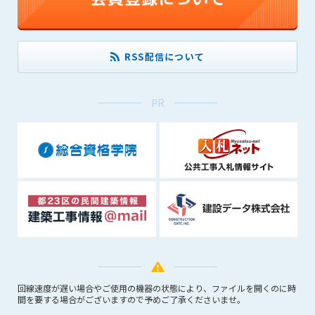
できるものとします。これに起因する会員または他の第三者が
被った損害について管理者は､一切の責任をも負わないものと
します。
RSS配信について
第9条（会員の個人情報）
会員の氏名、住所、性別、年齢、メールアドレスその他本サー
ビスの提供に関連して管理者が知り得た会員の個人情報（以下
PR
個人情報といいます）について、管理者は、以下の各号に該当
する場合を除き、第三者に開示または提供しないものとしま
す。
(1) 会員が、自己の個人情報の開示に事前に同意している場合
(2) 個々の会員を特定できない統計的な処理をした形式で第三
者に提供する場合
(3) 第三者および管理者の権利、財産、安全等を保護するため
に必要であると管理者が判断した場合
(4) 法令等により開示を求められた場合
第10条（免責事項）
管理者は、会員が登録した内容が以下に該当する、またはその
回線速度が遅い場合やご使用の機器の状態により、ファイルを開くのに時
間を要する場合がございますので予めご了承くださいませ。
恐れのあるものは、会員の承諾なく削除できるものとします。