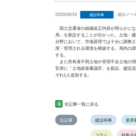
2020/06/16
建設メー
建設時事
国土交通省の組織改正内容が明らかにな
局」を新設することが分かった。土地・建
分野において、市場原理では十分に調整さ
用・管理される環境を構築する。局内の課
する。
また所有者不明土地や管理不全土地の増
官房に「土地政策審議官」を新設、建設流
ぞれ1人追加する。
全記事一覧に戻る
全記事
建設時事
業界
コラム
特集企