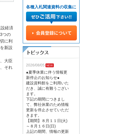
各種入札関連資料の収集に
建設経済
3つの
切に利
を新設
、大臣
2026/08/05
、それ
●夏季休業に伴う情報更
新停止のお知らせ●
建設資料館をご利用いた
だき、誠に有難うござい
ます。
下記の期間につきまし
て、弊社休業のため情報
更新を停止させていただ
きます。
【期間】８月１１日(火)
～８月１６日(日)
上記の期間、情報の更新