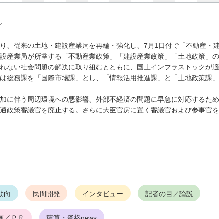
ル
り、従来の土地・建設産業局を再編・強化し、7月1日付で「不動産・
設産業局が所掌する「不動産業政策」「建設産業政策」「土地政策」の
れない社会問題の解決に取り組むとともに、国土インフラストックが適
は総務課を「国際市場課」とし、「情報活用推進課」と「土地政策課」
加に伴う周辺環境への悪影響、外部不経済の問題に早急に対応するため
通政策審議官を廃止する。さらに大臣官房に置く審議官および参事官を
動向
民間開発
インタビュー
記者の目／論説
画／ＰＲ
積算・資格news