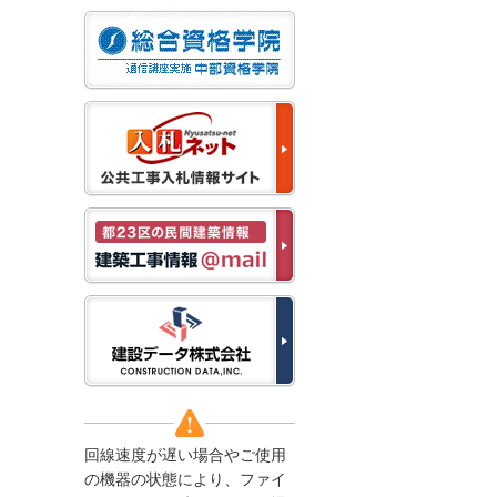
なお、５月１１日（月）
から通常通り運営いたし
ます。
2025/12/22
●年末年始に伴う情報更
新停止のお知らせ●
建設資料館をご利用いた
だき、誠に有難うござい
ます。
下記の期間につきまし
て、弊社休業のため情報
更新を停止させていただ
きます。
【期間】１２月２７日
(土)～１月４日(日)
上記の期間、情報の更新
がされませんので、ご了
承のほど、よろしくお願
い申し上げます。
なお、情報は１月５日
(月)より登録されます。
回線速度が遅い場合やご使用
2025/08/04
の機器の状態により、ファイ