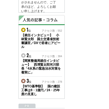
がされませんので、ご了
承のほど、よろしくお願
い申し上げます。
なお、情報は８月１７日
(月)より登録されます。
1
2026/04/23
位
アクセス数：552
●ゴールデンウィークに
【就任インタビュー】 小
林賢太郎 国土交通省技術
伴う情報更新停止のお知
審議官／DXで若者にアピー
らせ(05/02～05/10)●
ル
ユーザー各位
建設資料館をご利用いた
2
位
アクセス数：384
だき、誠に有難うござい
【関東整備局就任インタビ
ます。
ュー】 西澤賢太郎河川部
下記の期間につきまし
長「4水系の緊急治水対策を
て、弊社休業のため情報
着実に」
更新を停止させていただ
きます。
3
位
アクセス数：278
【期間】５月２日(土)～
【WTO基準額】 国の建設
５月１０日(日)
工事は8・1億円／24・25年
上記の期間、情報の更新
度の見直し
がされませんので、ご了
承のほど、よろしくお願
い申し上げます。