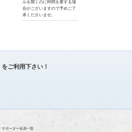
●夏季休業に伴う情報更
ルを開くのに時間を要する場
新停止のお知らせ●
合がございますので予めご了
建設資料館をご利用いた
承くださいませ。
だき、誠に有難うござい
ます。
下記の期間につきまし
て、弊社休業のため情報
更新を停止させていただ
きます。
【期間】８月９日(土)～
８月１７日(日)
上記の期間、情報の更新
がされませんので、ご了
」
をご利用下さい！
承のほど、よろしくお願
い申し上げます。
なお、情報は８月１８日
(月)より登録されます。
2025/04/24
●ゴールデンウィークに
伴う情報更新停止のお知
らせ(04/26～04/29、05/0
3～05/06)●
ユーザー各位
サポーター会員一覧
建設資料館をご利用いた