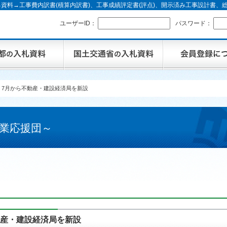
資料→工事費内訳書(積算内訳書)、工事成績評定書(評点)、開示済み工事設計書
ユーザーID：
パスワード：
 7月から不動産・建設経済局を新設
業応援団～
動産・建設経済局を新設