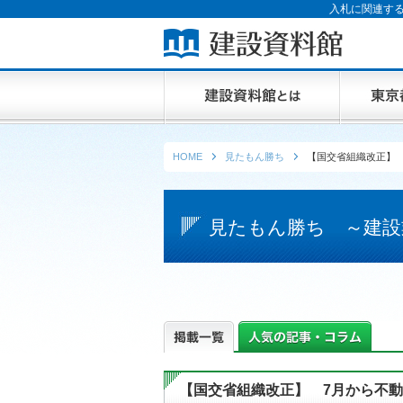
入札に関連する
HOME
見たもん勝ち
【国交省組織改正】
見たもん勝ち ～建設
【国交省組織改正】 7月から不