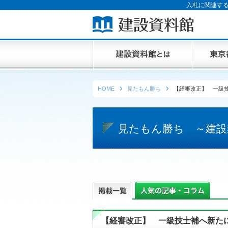
入札に関連する
HOME
見たもん勝ち
【経審改正】 一級
見たもん勝ち ～建設
【経審改正】 一級技士補へ新た