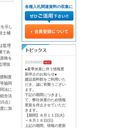
各種入札関連資料の収集に
容を示し
技士補
は監理
補であ
資格を
2026/08/05
監理技
●夏季休業に伴う情報更
新停止のお知らせ●
償制度
建設資料館をご利用いた
等協同
だき、誠に有難うござい
同法に
ます。
下記の期間につきまし
組合法
て、弊社休業のため情報
15点）
更新を停止させていただ
度に加
きます。
【期間】８月１１日(火)
～８月１６日(日)
上記の期間、情報の更新