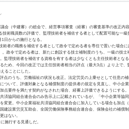
ル
審議会（中建審）の総会で、経営事項審査（経審）の審査基準の改正内
る技術職員数の評価で、監理技術者を補佐する者として配置可能な一級
4月1日からの施行となる。
技術者の職務を補佐する者として政令で定める者を専任で置いた場合に
）。政令で定める者は、新たに創設する技士補制度のうち、一級の技士
。監理技術者を補佐する資格を有する者は少なくとも主任技術者となる
るため、今回の改正では主任技術者相当の評点（最大3点）より上で、
加えることにした。
評点のうち、労働福祉の状況も改正。法定労災の上乗せとして任意の補
について、評価対象となる補償制度の提供者の規定を見直し、中小企業
加点要件を満たす契約がなされた場合、経審上評価できるようにする。
共済協同組合連合会のみ告示上に記載されているが、「中小企業等協同
を変更。中小企業福祉共済協同組合連合会に加入している場合も加点（
国建設業労災互助会、全国労働保険事務組合連合会、保険会社の補償制
更はない。
中に施行する見通しだ。