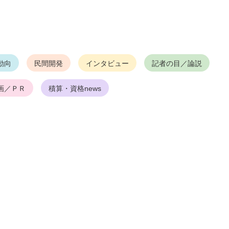
動向
民間開発
インタビュー
記者の目／論説
画／ＰＲ
積算・資格news