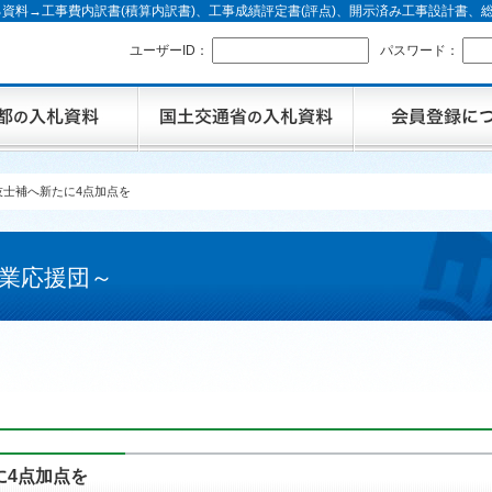
資料→工事費内訳書(積算内訳書)、工事成績評定書(評点)、開示済み工事設計書
ユーザーID：
パスワード：
技士補へ新たに4点加点を
業応援団～
に4点加点を