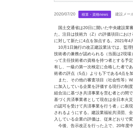
2020/07/20
建設メー
積算・資格news
国土交通省は20日に開いた中央建設業
た。注目は技術力（Z）の評価項目におけ
に対して新たに4点を加点する。2021年
10月1日施行の改正建設業法では、監理
技術者の兼務が認められる（当面は2現場
って主任技術者の資格を持つ者とする予定
有し、一級の第一次検定に合格した者であ
術者の評点（5点）よりも下である4点を
また、その他の審査項目（社会性等）W
に加入している企業を評価する現行の制度
組合法に基づき共済事業を営む者との間で
基づく共済事業者として現在は全日本火災
の認可を受けて共済事業を行う者」に表現
されるようにする。建設業福祉共済団、全
入している企業の評価は、従来どおりで変
今後、告示改正を行った上で、20年度