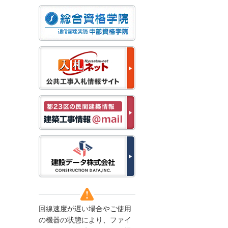
なお、５月１１日（月）
から通常通り運営いたし
ます。
2025/12/22
●年末年始に伴う情報更
新停止のお知らせ●
建設資料館をご利用いた
だき、誠に有難うござい
ます。
下記の期間につきまし
て、弊社休業のため情報
更新を停止させていただ
きます。
【期間】１２月２７日
(土)～１月４日(日)
上記の期間、情報の更新
がされませんので、ご了
承のほど、よろしくお願
い申し上げます。
なお、情報は１月５日
(月)より登録されます。
回線速度が遅い場合やご使用
2025/08/04
の機器の状態により、ファイ