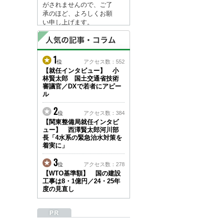
がされませんので、ご了
承のほど、よろしくお願
い申し上げます。
なお、情報は８月１７日
(月)より登録されます。
1
2026/04/23
位
アクセス数：552
●ゴールデンウィークに
【就任インタビュー】 小
林賢太郎 国土交通省技術
伴う情報更新停止のお知
審議官／DXで若者にアピー
らせ(05/02～05/10)●
ル
ユーザー各位
建設資料館をご利用いた
2
位
アクセス数：384
だき、誠に有難うござい
【関東整備局就任インタビ
ます。
ュー】 西澤賢太郎河川部
下記の期間につきまし
長「4水系の緊急治水対策を
て、弊社休業のため情報
着実に」
更新を停止させていただ
きます。
3
位
アクセス数：278
【期間】５月２日(土)～
【WTO基準額】 国の建設
５月１０日(日)
工事は8・1億円／24・25年
上記の期間、情報の更新
度の見直し
がされませんので、ご了
承のほど、よろしくお願
い申し上げます。