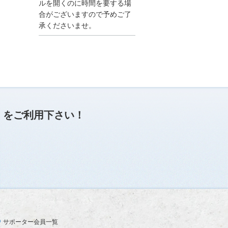
●夏季休業に伴う情報更
ルを開くのに時間を要する場
新停止のお知らせ●
合がございますので予めご了
建設資料館をご利用いた
承くださいませ。
だき、誠に有難うござい
ます。
下記の期間につきまし
て、弊社休業のため情報
更新を停止させていただ
きます。
【期間】８月９日(土)～
８月１７日(日)
上記の期間、情報の更新
がされませんので、ご了
」
をご利用下さい！
承のほど、よろしくお願
い申し上げます。
なお、情報は８月１８日
(月)より登録されます。
2025/04/24
●ゴールデンウィークに
伴う情報更新停止のお知
らせ(04/26～04/29、05/0
3～05/06)●
ユーザー各位
サポーター会員一覧
建設資料館をご利用いた