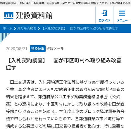
績評定書(評点)、開示済み工事設計書、総合評価値、過去の公告原文が無料で閲覧できます。
入札に関連する資料
ホーム
建設資料館とは
ホーム
見たもん勝ち
【入札契約調査】 国が市区町村へ取り組み改善促す
東京都の入札資料
建設メール
2020/08/21
建設時事
国土交通省の入札資料
【入札契約調査】 国が市区町村へ取り組み改善
促す
見たもん勝ち
第1条（規約の目的）
1. 本規約は、建設資料館が提供するサポーター会あ本員、無料
パスワードの再発行
国土交通省は、入札契約適正化法等に基づき毎年度行っている
会員登録について
会員サービスの利用条件等について定めるものです。
公共工事発注者による入札契約適正化の取り組み実施状況調査の
2. 管理者が建設資料館WEB上で随時掲載するルールは本規約の
結果を踏まえて、都道府県公共工事契約業務連絡協議会（公契
一部を構成するものとします。
サポーター会員一覧
連）との連携により、市区町村に対して取り組みの改善を国が直
第2条（規約の変更）
接働き掛けることを始める。本年度上期のブロック監理課長等会
会社概要
お問い合わせ
個人情報保護方針
本規約は、会員の了承を得ることなく、随時変更されることが
議で申し合わせを行っていたもので、各都道府県の市区町村等で
会員規約
あります。変更内容は、建設資料館WEB上に表示した時点で直
構成する公契連などの場に国交省の担当者が出向き、特に重要な
ちに全ての会員が了承したものとみなします。