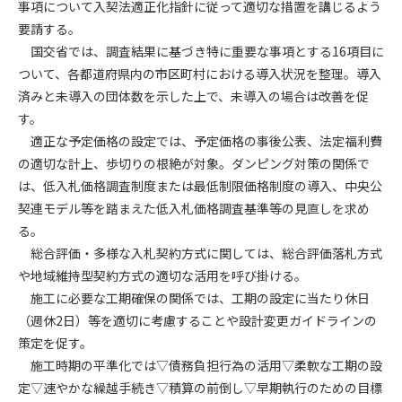
事項について入契法適正化指針に従って適切な措置を講じるよう
要請する。
第4条（会員審査および資格の取り消し）
国交省では、調査結果に基づき特に重要な事項とする16項目に
会員とは、本規約を承諾の上、所定の会員申込手続きを完了
ついて、各都道府県内の市区町村における導入状況を整理。導入
後、管理者がこれを承認した者をいいます。
済みと未導入の団体数を示した上で、未導入の場合は改善を促
す。
第4条（会員の定義と登録）
1. 管理者は前条により審査の結果、会員申込みをした者が以下
適正な予定価格の設定では、予定価格の事後公表、法定福利費
の何れかの項目に該当することがわかった場合、その者の会
の適切な計上、歩切りの根絶が対象。ダンピング対策の関係で
員としての権限を承認しないことがあります。
は、低入札価格調査制度または最低制限価格制度の導入、中央公
(1) 会員申し込みをした者が実在しなかった場合
契連モデル等を踏まえた低入札価格調査基準等の見直しを求め
(2) 本規約に違反した場合/li>
る。
(3) 会員申し込みの際、申告事項に虚偽があった場合
総合評価・多様な入札契約方式に関しては、総合評価落札方式
(4) 会員申込者が管理者所定の手続き通りに会員申込手続き処
や地域維持型契約方式の適切な活用を呼び掛ける。
理を行わなかった場合
施工に必要な工期確保の関係では、工期の設定に当たり休日
(5) その他管理者が会員とすることを不適当と判断した場合
（週休2日）等を適切に考慮することや設計変更ガイドラインの
2. 管理者は承認後であっても承認した会員が前項の何れかに該
策定を促す。
当することが判明した場合、会員資格を取り消すことがあり
施工時期の平準化では▽債務負担行為の活用▽柔軟な工期の設
ます。
定▽速やかな繰越手続き▽積算の前倒し▽早期執行のための目標