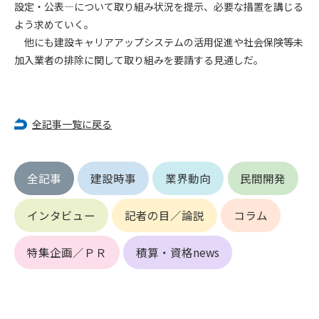
第5条（IDおよびパスワードの管理）
設定・公表―について取り組み状況を提示、必要な措置を講じる
1. 会員は申込の際に管理者が発行したIDおよびパスワードの使
よう求めていく。
用および管理について責任を負うものとします。
他にも建設キャリアアップシステムの活用促進や社会保険等未
2. 会員は、自己のIDおよびパスワードを、貸与、譲渡、売買、
加入業者の排除に関して取り組みを要請する見通しだ。
その他形態を問わず、第三者に利用させることはできませ
ん。
3. 会員は、IDおよびパスワードの管理不十分、使用上の過誤、
第三者（他の会員を含む）の使用等による損害について責任
全記事一覧に戻る
を負うものとし、管理者は一切責任を負いません。
第6条（会員の禁止事項）
全記事
建設時事
業界動向
民間開発
1. 会員は建設資料館WEB上で以下の行為をしないものとしま
す。
(1) 第三者または管理者の著作権、その他知的所有権を侵害す
インタビュー
記者の目／論説
コラム
る行為
(2) 第三者または管理者の財産、プライバシー等を侵害する行
特集企画／ＰＲ
積算・資格news
為
(3) 第三者または管理者を誹謗中傷する行為
(4) 有害なコンピュータプログラム等を送信又は書き込む行為
(5) 第三者に不利益を与える行為