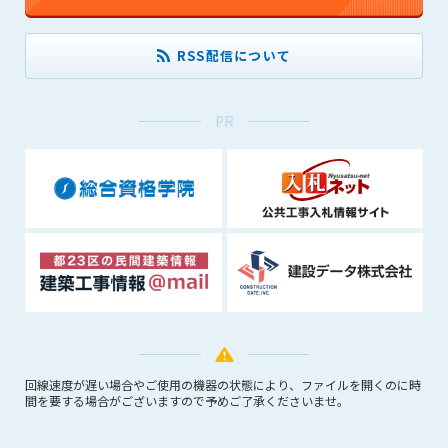
できるものとします。これに起因する会員または他の第三者が
被った損害について管理者は､一切の責任をも負わないものと
RSS配信について
します。
第9条（会員の個人情報）
会員の氏名、住所、性別、年齢、メールアドレスその他本サー
PR
ビスの提供に関連して管理者が知り得た会員の個人情報（以下
個人情報といいます）について、管理者は、以下の各号に該当
する場合を除き、第三者に開示または提供しないものとしま
す。
(1) 会員が、自己の個人情報の開示に事前に同意している場合
(2) 個々の会員を特定できない統計的な処理をした形式で第三
者に提供する場合
(3) 第三者および管理者の権利、財産、安全等を保護するため
に必要であると管理者が判断した場合
(4) 法令等により開示を求められた場合
第10条（免責事項）
回線速度が遅い場合やご使用の機器の状態により、ファイルを開くのに時
間を要する場合がございますので予めご了承くださいませ。
管理者は、会員が登録した内容が以下に該当する、またはその
恐れのあるものは、会員の承諾なく削除できるものとします。