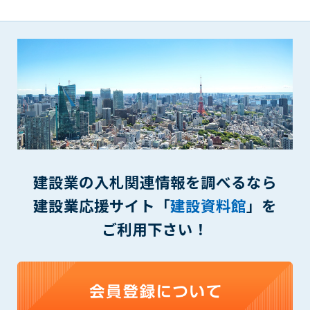
(6) 管理者が承認していない営利を目的とした行為
(7) 公序良俗に反する行為
(8) 犯罪的行為に結びつく行為
(9) その他、法律に反する行為
(10) 建設資料館から知り得た情報及びダウンロードした情報
を、営利を目的として第三者に転売し、または転売のため
に第三者に提供すること
第7条（登録内容の削除）
管理者は、会員が登録した内容が以下に該当する、またはその
恐れのあるものは、会員の承諾なく削除できるものとします。
建設業の入札関連情報を調べるなら
(1) 登録されている情報が、第6条の定める禁止事項に該当する
と管理者が、判断した場合
建設業応援サイト「
建設資料館
」を
(2) 建設資料館の運営および保守管理上、必要と判断した場合
ご利用下さい！
(3) 広告掲載料金の支払が遅延した場合
(4) その他、管理者が不適当と判断した場合
第8条（サービスの変更・中止等）
管理者は、会員の承諾なく、本サービス内容の変更(新規追加、
廃止を含み)し、本サービスの運営を中止または廃止することが