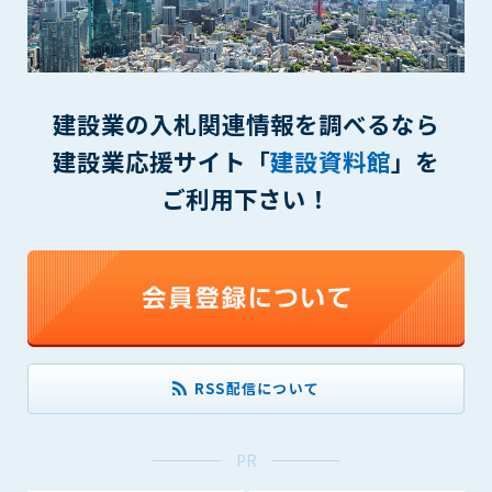
(6) 管理者が承認していない営利を目的とした行為
(7) 公序良俗に反する行為
(8) 犯罪的行為に結びつく行為
(9) その他、法律に反する行為
(10) 建設資料館から知り得た情報及びダウンロードした情報
建設業の入札関連情報を調べるなら
を、営利を目的として第三者に転売し、または転売のため
建設業応援サイト「
建設資料館
」を
に第三者に提供すること
ご利用下さい！
第7条（登録内容の削除）
管理者は、会員が登録した内容が以下に該当する、またはその
恐れのあるものは、会員の承諾なく削除できるものとします。
(1) 登録されている情報が、第6条の定める禁止事項に該当する
と管理者が、判断した場合
(2) 建設資料館の運営および保守管理上、必要と判断した場合
(3) 広告掲載料金の支払が遅延した場合
(4) その他、管理者が不適当と判断した場合
RSS配信について
第8条（サービスの変更・中止等）
PR
管理者は、会員の承諾なく、本サービス内容の変更(新規追加、
廃止を含み)し、本サービスの運営を中止または廃止することが