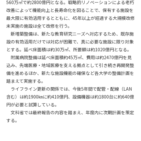
560万㎡で約2800億円となる。戦略的リノベーションによる老朽
改善によって機能向上と長寿命化を図ることで、保有する施設を
第4条（会員審査および資格の取り消し）
最大限に有効活用するとともに、45年以上が経過する大規模改修
会員とは、本規約を承諾の上、所定の会員申込手続きを完了
未実施の施設は全て改修を行う。
後、管理者がこれを承認した者をいいます。
新増築整備は、新たな教育研究ニーズへ対応するため、既存施
設の有効活用だけでは対応が困難で、真に必要な施設に限り対象
第4条（会員の定義と登録）
1. 管理者は前条により審査の結果、会員申込みをした者が以下
とする。延べ床面積は約30万㎡、所要額は約1020億円となる。
の何れかの項目に該当することがわかった場合、その者の会
附属病院整備は延べ床面積約45万㎡、費用は約2470億円を見
員としての権限を承認しないことがあります。
込み、先端医療・地域医療を支える拠点として引き続き再開発整
(1) 会員申し込みをした者が実在しなかった場合
備を進めるほか、新たな施設機能の確保など各大学の整備計画を
(2) 本規約に違反した場合/li>
踏まえて実施する。
(3) 会員申し込みの際、申告事項に虚偽があった場合
ライフライン更新の関係では、今後5年間で配管・配線（LAN
(4) 会員申込者が管理者所定の手続き通りに会員申込手続き処
含む）は約1900㎞に約410億円、設備機器は約1800台に約640億
理を行わなかった場合
円が必要と試算している。
(5) その他管理者が会員とすることを不適当と判断した場合
文科省では最終報告の内容を踏まえ、年度内に次期計画を策定
2. 管理者は承認後であっても承認した会員が前項の何れかに該
する。
当することが判明した場合、会員資格を取り消すことがあり
ます。