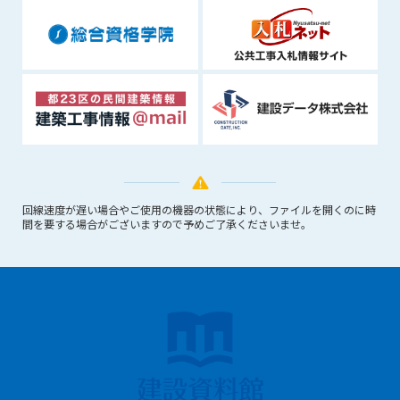
できるものとします。これに起因する会員または他の第三者が
被った損害について管理者は､一切の責任をも負わないものと
します。
第9条（会員の個人情報）
会員の氏名、住所、性別、年齢、メールアドレスその他本サー
ビスの提供に関連して管理者が知り得た会員の個人情報（以下
個人情報といいます）について、管理者は、以下の各号に該当
する場合を除き、第三者に開示または提供しないものとしま
す。
(1) 会員が、自己の個人情報の開示に事前に同意している場合
回線速度が遅い場合やご使用の機器の状態により、ファイルを開くのに時
(2) 個々の会員を特定できない統計的な処理をした形式で第三
間を要する場合がございますので予めご了承くださいませ。
者に提供する場合
(3) 第三者および管理者の権利、財産、安全等を保護するため
に必要であると管理者が判断した場合
(4) 法令等により開示を求められた場合
第10条（免責事項）
管理者は、会員が登録した内容が以下に該当する、またはその
恐れのあるものは、会員の承諾なく削除できるものとします。