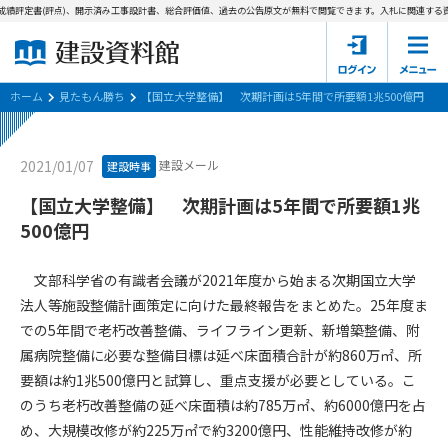
績評定書(評点)、開示済み工事設計書、総合評価値、過去の公告原文が無料で閲覧できます。
入札に関連する資
ホーム
建設資料館とは
ホーム
見たもん勝ち
【国立大学整備】 次期計画は5年間で所要額1兆500億円
東京都の入札資料
建設メール
2021/01/07
建設時事
国土交通省の入札資料
【国立大学整備】 次期計画は5年間で所要額1兆
500億円
見たもん勝ち
第1条（規約の目的）
1. 本規約は、建設資料館が提供するサポーター会あ本員、無料
パスワードの再発行
文部科学省の有識者会議が2021年度から始まる次期国立大学
会員登録について
会員サービスの利用条件等について定めるものです。
法人等施設整備計画策定に向けた最終報告をまとめた。25年度ま
2. 管理者が建設資料館WEB上で随時掲載するルールは本規約の
での5年間で老朽改善整備、ライフライン更新、新増築整備、附
一部を構成するものとします。
サポーター会員一覧
属病院整備に必要な整備目標は延べ床面積合計が約860万㎡、所
第2条（規約の変更）
要額は約1兆500億円と試算し、重点支援が必要としている。こ
会社概要
お問い合わせ
個人情報保護方針
本規約は、会員の了承を得ることなく、随時変更されることが
のうち老朽改善整備の延べ床面積は約785万㎡、約6000億円を占
会員規約
あります。変更内容は、建設資料館WEB上に表示した時点で直
め、大規模改修が約225万㎡で約3200億円、性能維持改修が約
ちに全ての会員が了承したものとみなします。