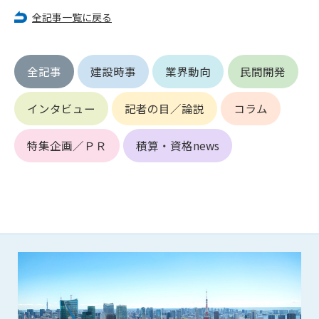
第5条（IDおよびパスワードの管理）
全記事一覧に戻る
1. 会員は申込の際に管理者が発行したIDおよびパスワードの使
用および管理について責任を負うものとします。
2. 会員は、自己のIDおよびパスワードを、貸与、譲渡、売買、
その他形態を問わず、第三者に利用させることはできませ
全記事
建設時事
業界動向
民間開発
ん。
3. 会員は、IDおよびパスワードの管理不十分、使用上の過誤、
インタビュー
記者の目／論説
コラム
第三者（他の会員を含む）の使用等による損害について責任
を負うものとし、管理者は一切責任を負いません。
特集企画／ＰＲ
積算・資格news
第6条（会員の禁止事項）
1. 会員は建設資料館WEB上で以下の行為をしないものとしま
す。
(1) 第三者または管理者の著作権、その他知的所有権を侵害す
る行為
(2) 第三者または管理者の財産、プライバシー等を侵害する行
為
(3) 第三者または管理者を誹謗中傷する行為
(4) 有害なコンピュータプログラム等を送信又は書き込む行為
(5) 第三者に不利益を与える行為