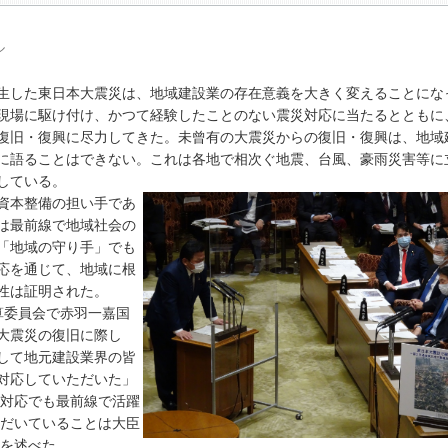
ル
に発生した東日本大震災は、地域建設業の存在意義を大きく変えることにな
現場に駆け付け、かつて経験したことのない震災対応に当たるとともに
復旧・復興に尽力してきた。未曾有の大震災からの復旧・復興は、地域
に語ることはできない。これは各地で相次ぐ地震、台風、豪雨災害等に
している。
資本整備の担い手であ
は最前線で地域社会の
「地域の守り手」でも
応を通じて、地域に根
性は証明された。
算委員会で赤羽一嘉国
大震災の復旧に際し
して地元建設業界の皆
対応していただいた」
対応でも最前線で活躍
だいていることは大臣
を述べた。