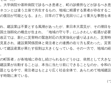
。大学病院や基幹病院で診るべき患者と、町の診療所などが診るべき患
ネコンとは違う土俵で共生するもの。地域に精通する業者が存在するこ
の復旧が可能となる。また、日常の丁寧な見回りにより重大な事態を未
れ、建設業は不要とする風潮があったが、東日本大震災が、その潮目を
国土強靱化の概念が生まれ、「地域の守り手」にふさわしい処遇が必要
改正では、新たに災害時の緊急対応の充実強化が盛り込まれた。災害時
見直され、建設業関係団体と発注者との連携の在り方も変わった。災害
いて建設産業が果たす役割は大きくなっている。その一方で、地域の経
。
の町医者」が各地域に存在し続けられるかどうかは、依然として大きな
建設業が出動することは、本当に当たり前にできることなのか。令和の
題となる中で、発注者はもとより広く社会全体で、あらためて地域建設
す時期に来ている。
（