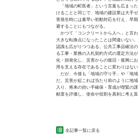
「地域の町医者」という言葉も広まった
けることと同じで、地域の建設業は大手ゼ
害発生時には素早い初動対応を行え、早期
避することにもつながる。
かつて「コンクリートから人へ」と言わ
大きな転換点になったことは間違いない。
認識も広がりつつある。公共工事品確法の
る工事・業務の入札契約方式の選定方法が
化・頻発化し、災害からの復旧・復興にお
用を支える存在であることに変わりはない
だが、今後も「地域の守り手」や「地域
だ。災害が起これば当たり前のように地域
入り、将来の担い手確保・育成が喫緊の課
献度を評価し、使命や役割を真剣に考え直
全記事一覧に戻る