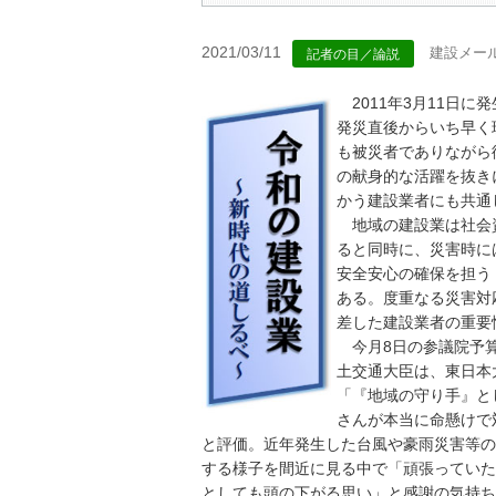
2021/03/11
建設メー
記者の目／論説
2011年3月11日
発災直後からいち早く
も被災者でありながら
の献身的な活躍を抜き
かう建設業者にも共通
地域の建設業は社会
ると同時に、災害時に
安全安心の確保を担う
ある。度重なる災害対
差した建設業者の重要
今月8日の参議院予
土交通大臣は、東日本
「『地域の守り手』と
さんが本当に命懸けで
と評価。近年発生した台風や豪雨災害等の
する様子を間近に見る中で「頑張っていた
としても頭の下がる思い」と感謝の気持ち