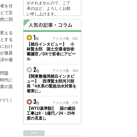
がされませんので、ご了
者を分
承のほど、よろしくお願
とで災
い申し上げます。
然に回
なお、情報は８月１７日
(月)より登録されます。
変える
1
2026/04/23
位
アクセス数：552
とする
●ゴールデンウィークに
【就任インタビュー】 小
におけ
林賢太郎 国土交通省技術
伴う情報更新停止のお知
が激甚
審議官／DXで若者にアピー
らせ(05/02～05/10)●
ル
済や雇
ユーザー各位
建設資料館をご利用いた
2
位
アクセス数：384
だき、誠に有難うござい
問題
【関東整備局就任インタビ
ます。
時代に
ュー】 西澤賢太郎河川部
下記の期間につきまし
長「4水系の緊急治水対策を
業の貢
て、弊社休業のため情報
着実に」
更新を停止させていただ
きます。
つづく）
3
位
アクセス数：278
【期間】５月２日(土)～
【WTO基準額】 国の建設
５月１０日(日)
工事は8・1億円／24・25年
上記の期間、情報の更新
度の見直し
がされませんので、ご了
承のほど、よろしくお願
い申し上げます。