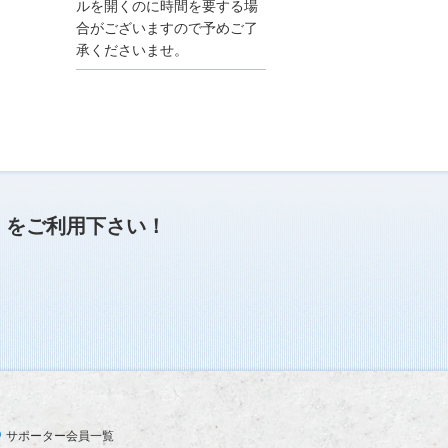
●夏季休業に伴う情報更
ルを開くのに時間を要する場
新停止のお知らせ●
合がございますので予めご了
建設資料館をご利用いた
承くださいませ。
だき、誠に有難うござい
ます。
下記の期間につきまし
て、弊社休業のため情報
更新を停止させていただ
きます。
【期間】８月９日(土)～
８月１７日(日)
上記の期間、情報の更新
がされませんので、ご了
」
をご利用下さい！
承のほど、よろしくお願
い申し上げます。
なお、情報は８月１８日
(月)より登録されます。
2025/04/24
●ゴールデンウィークに
伴う情報更新停止のお知
らせ(04/26～04/29、05/0
3～05/06)●
ユーザー各位
サポーター会員一覧
建設資料館をご利用いた