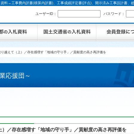
資料→工事費内訳書(積算内訳書)、工事成績評定書(評点)、開示済み工事設計書
ユーザーID：
パスワード：
乗り越えて（上）／存在感増す「地域の守り手」／貢献度の高さ再評価を
業応援団～
上）／存在感増す「地域の守り手」／貢献度の高さ再評価を