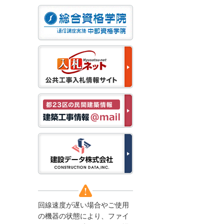
なお、５月１１日（月）
から通常通り運営いたし
ます。
2025/12/22
●年末年始に伴う情報更
新停止のお知らせ●
建設資料館をご利用いた
だき、誠に有難うござい
ます。
下記の期間につきまし
て、弊社休業のため情報
更新を停止させていただ
きます。
【期間】１２月２７日
(土)～１月４日(日)
上記の期間、情報の更新
がされませんので、ご了
承のほど、よろしくお願
い申し上げます。
なお、情報は１月５日
(月)より登録されます。
回線速度が遅い場合やご使用
2025/08/04
の機器の状態により、ファイ