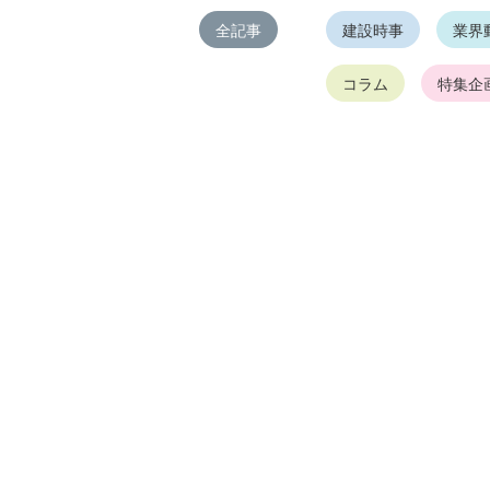
全記事
建設時事
業界
コラム
特集企