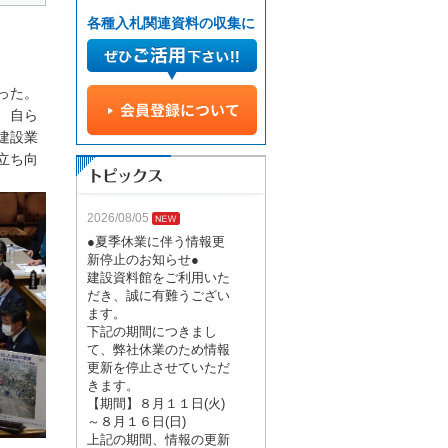
各種入札関連資料の収集に
った。
、自ら
建設業
立ち向
2026/08/05
●夏季休業に伴う情報更
新停止のお知らせ●
建設資料館をご利用いた
だき、誠に有難うござい
ます。
下記の期間につきまし
て、弊社休業のため情報
更新を停止させていただ
きます。
【期間】８月１１日(火)
～８月１６日(日)
上記の期間、情報の更新