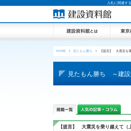
入札に関連する
HOME
見たもん勝ち
【提言】 大震災を
見たもん勝ち ～建設
【提言】 大震災を乗り越えて（