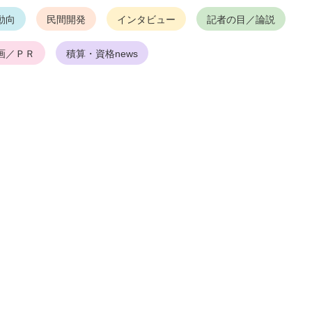
動向
民間開発
インタビュー
記者の目／論説
画／ＰＲ
積算・資格news