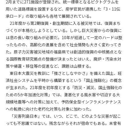
第5条（IDおよびパスワードの管理）
2月までに271施設が登録され、統一標章となるピクトグラムを
1. 会員は申込の際に管理者が発行したIDおよびパスワードの使
用いた道路標識を設置するなど、産学官民が連携した「3・11伝
用および管理について責任を負うものとします。
承ロード」の取り組みも各地で展開されている。
2. 会員は、自己のIDおよびパスワードを、貸与、譲渡、売買、
21年度から第2期復興・創生期間に入る被災地では、復興まち
その他形態を問わず、第三者に利用させることはできませ
づくりが本格化しようとしている。しかし巨大災害からの復興に
ん。
は息の長い取り組みが必要だ。10年が経過して一定のハードは整
3. 会員は、IDおよびパスワードの管理不十分、使用上の過誤、
ったものの、高齢化の進展を含めて社会情勢も大きく変わってき
第三者（他の会員を含む）の使用等による損害について責任
た。原子力災害被災地域の福島県では創造的復興の中核拠点とな
を負うものとし、管理者は一切責任を負いません。
る国際教育研究拠点の整備が決まったとはいえ、廃炉・汚染水対
第6条（会員の禁止事項）
策や帰還・移住等の促進など、課題は山積する。
1. 会員は建設資料館WEB上で以下の行為をしないものとしま
東日本大震災を教訓に「強さとしなやかさ」を備えた国土、経
す。
済社会システムを平時から構築するという「国土強靱化」の概念
(1) 第三者または管理者の著作権、その他知的所有権を侵害す
が生まれた。21年度を初年度とする「防災・減災、国土強靱化の
る行為
ための5か年加速化対策」では、激甚化する風水害や切迫する大
(2) 第三者または管理者の財産、プライバシー等を侵害する行
規模地震等への対策に加えて、予防保全型インフラメンテナンス
為
への転換に向けた老朽化対策も対象に加わった。
(3) 第三者または管理者を誹謗中傷する行為
「災害列島日本」では、いつ、どこで、どのような災害が起こ
(4) 有害なコンピュータプログラム等を送信又は書き込む行為
っても不思議ではない。残念ながらそれが宿命でもある。未曾有
(5) 第三者に不利益を与える行為