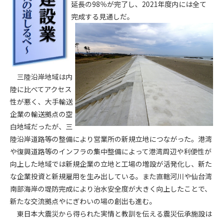
延長の98％が完了し、2021年度内には全て
完成する見通しだ。
第4条（会員審査および資格の取り消し）
会員とは、本規約を承諾の上、所定の会員申込手続きを完了
後、管理者がこれを承認した者をいいます。
第4条（会員の定義と登録）
三陸沿岸地域は内
1. 管理者は前条により審査の結果、会員申込みをした者が以下
の何れかの項目に該当することがわかった場合、その者の会
陸に比べてアクセス
員としての権限を承認しないことがあります。
性が悪く、大手輸送
(1) 会員申し込みをした者が実在しなかった場合
企業の輸送拠点の空
(2) 本規約に違反した場合/li>
白地域だったが、三
(3) 会員申し込みの際、申告事項に虚偽があった場合
陸沿岸道路等の整備により営業所の新規立地につながった。港湾
(4) 会員申込者が管理者所定の手続き通りに会員申込手続き処
や復興道路等のインフラの集中整備によって港湾周辺や利便性が
理を行わなかった場合
向上した地域では新規企業の立地と工場の増設が活発化し、新た
(5) その他管理者が会員とすることを不適当と判断した場合
な企業投資と新規雇用を生み出している。また直轄河川や仙台湾
2. 管理者は承認後であっても承認した会員が前項の何れかに該
南部海岸の堤防完成により治水安全度が大きく向上したことで、
当することが判明した場合、会員資格を取り消すことがあり
新たな交流拠点やにぎわいの場の創出も進む。
ます。
東日本大震災から得られた実情と教訓を伝える震災伝承施設は