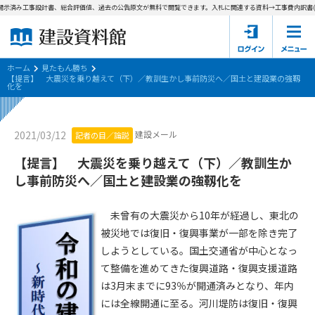
開示済み工事設計書、総合評価値、過去の公告原文が無料で閲覧できます。
入札に関連する資料→工事費内訳書(積
ホーム
建設資料館とは
ホーム
見たもん勝ち
【提言】 大震災を乗り越えて（下）／教訓生かし事前防災へ／国土と建設業の強靱
化を
東京都の入札資料
国土交通省の入札資料
建設メール
2021/03/12
記者の目／論説
【提言】 大震災を乗り越えて（下）／教訓生か
見たもん勝ち
第1条（規約の目的）
し事前防災へ／国土と建設業の強靱化を
1. 本規約は、建設資料館が提供するサポーター会あ本員、無料
パスワードの再発行
会員登録について
会員サービスの利用条件等について定めるものです。
未曾有の大震災から10年が経過し、東北の
2. 管理者が建設資料館WEB上で随時掲載するルールは本規約の
被災地では復旧・復興事業が一部を除き完了
一部を構成するものとします。
サポーター会員一覧
しようとしている。国土交通省が中心となっ
第2条（規約の変更）
て整備を進めてきた復興道路・復興支援道路
会社概要
お問い合わせ
個人情報保護方針
本規約は、会員の了承を得ることなく、随時変更されることが
は3月末までに93％が開通済みとなり、年内
会員規約
あります。変更内容は、建設資料館WEB上に表示した時点で直
には全線開通に至る。河川堤防は復旧・復興
ちに全ての会員が了承したものとみなします。