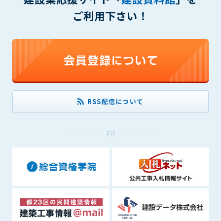
1. 管理者は、会員が本サービスを利用することにより得た情報
ご利用下さい！
等（プログラムを含みます）について、その完全性、正確性
を保証もしないものとします。また、当該情報等に起因して
生じた一切の損害に対して、管理者は、何らの責任も負わな
いものとします。
2. 会員は、自己の費用と責任において本サービスを利用するも
のとし、会員による本サービスの利用に関連し、第三者から
問合せ、クレーム、請求等がなされまたは訴訟が提起された
場合、当該会員は、自らの費用と責任においてこれを解決す
RSS配信について
るものとし、管理者を一切免責するものとします。
3. 本サービスにおいて掲載されている広告等によって行われる
取引に起因する損害及び広告等が掲載されたこと自体に起因
PR
する損害については一切責任を負いません。
第11条（運用の停止）
停電や天災等の不可抗力、または保守・点検・加入者の利便性
向上のための設備工事等の為に本サービスの運用を停止するこ
とがあります。運用停止については事前に建設資料館WEB上で
通知申し上げますが、緊急時はその限りではありません。
第12条（変更の届出）