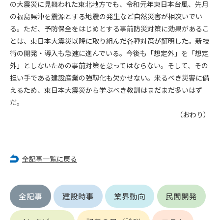
の大震災に見舞われた東北地方でも、令和元年東日本台風、先月
(6) 管理者が承認していない営利を目的とした行為
の福島県沖を震源とする地震の発生など自然災害が相次いでい
(7) 公序良俗に反する行為
る。ただ、予防保全をはじめとする事前防災対策に効果があるこ
(8) 犯罪的行為に結びつく行為
(9) その他、法律に反する行為
とは、東日本大震災以降に取り組んだ各種対策が証明した。新技
(10) 建設資料館から知り得た情報及びダウンロードした情報
術の開発・導入も急速に進んでいる。今後も「想定外」を「想定
を、営利を目的として第三者に転売し、または転売のため
外」としないための事前対策を怠ってはならない。そして、その
に第三者に提供すること
担い手である建設産業の強靱化も欠かせない。来るべき災害に備
えるため、東日本大震災から学ぶべき教訓はまだまだ多いはず
第7条（登録内容の削除）
だ。
管理者は、会員が登録した内容が以下に該当する、またはその
（おわり）
恐れのあるものは、会員の承諾なく削除できるものとします。
(1) 登録されている情報が、第6条の定める禁止事項に該当する
と管理者が、判断した場合
(2) 建設資料館の運営および保守管理上、必要と判断した場合
全記事一覧に戻る
(3) 広告掲載料金の支払が遅延した場合
(4) その他、管理者が不適当と判断した場合
第8条（サービスの変更・中止等）
全記事
建設時事
業界動向
民間開発
管理者は、会員の承諾なく、本サービス内容の変更(新規追加、
廃止を含み)し、本サービスの運営を中止または廃止することが