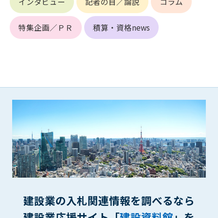
インタビュー
記者の目／論説
コラム
できるものとします。これに起因する会員または他の第三者が
被った損害について管理者は､一切の責任をも負わないものと
特集企画／ＰＲ
積算・資格news
します。
第9条（会員の個人情報）
会員の氏名、住所、性別、年齢、メールアドレスその他本サー
ビスの提供に関連して管理者が知り得た会員の個人情報（以下
個人情報といいます）について、管理者は、以下の各号に該当
する場合を除き、第三者に開示または提供しないものとしま
す。
(1) 会員が、自己の個人情報の開示に事前に同意している場合
(2) 個々の会員を特定できない統計的な処理をした形式で第三
者に提供する場合
(3) 第三者および管理者の権利、財産、安全等を保護するため
に必要であると管理者が判断した場合
(4) 法令等により開示を求められた場合
第10条（免責事項）
管理者は、会員が登録した内容が以下に該当する、またはその
建設業の入札関連情報を調べるなら
恐れのあるものは、会員の承諾なく削除できるものとします。
建設業応援サイト「
建設資料館
」を