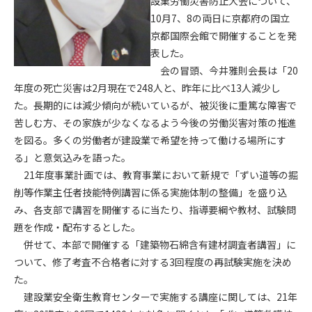
設業労働災害防止大会について、
10月7、8の両日に京都府の国立
第4条（会員審査および資格の取り消し）
京都国際会館で開催することを発
会員とは、本規約を承諾の上、所定の会員申込手続きを完了
表した。
後、管理者がこれを承認した者をいいます。
会の冒頭、今井雅則会長は「20
年度の死亡災害は2月現在で248人と、昨年に比べ13人減少し
第4条（会員の定義と登録）
た。長期的には減少傾向が続いているが、被災後に重篤な障害で
1. 管理者は前条により審査の結果、会員申込みをした者が以下
苦しむ方、その家族が少なくなるよう今後の労働災害対策の推進
の何れかの項目に該当することがわかった場合、その者の会
を図る。多くの労働者が建設業で希望を持って働ける場所にす
員としての権限を承認しないことがあります。
(1) 会員申し込みをした者が実在しなかった場合
る」と意気込みを語った。
(2) 本規約に違反した場合/li>
21年度事業計画では、教育事業において新規で「ずい道等の掘
(3) 会員申し込みの際、申告事項に虚偽があった場合
削等作業主任者技能特例講習に係る実施体制の整備」を盛り込
(4) 会員申込者が管理者所定の手続き通りに会員申込手続き処
み、各支部で講習を開催するに当たり、指導要綱や教材、試験問
理を行わなかった場合
題を作成・配布するとした。
(5) その他管理者が会員とすることを不適当と判断した場合
併せて、本部で開催する「建築物石綿含有建材調査者講習」に
2. 管理者は承認後であっても承認した会員が前項の何れかに該
ついて、修了考査不合格者に対する3回程度の再試験実施を決め
当することが判明した場合、会員資格を取り消すことがあり
た。
ます。
建設業安全衛生教育センターで実施する講座に関しては、21年