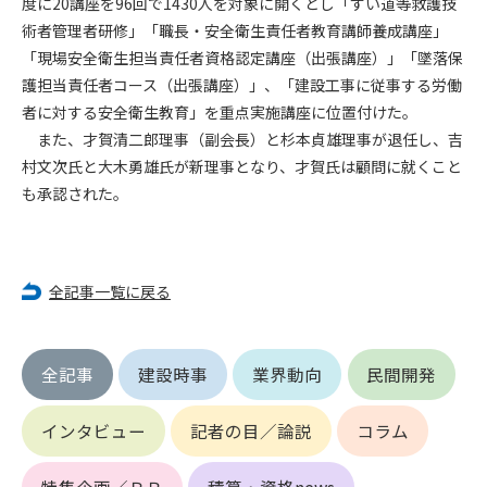
度に20講座を96回で1430人を対象に開くとし「ずい道等救護技
第5条（IDおよびパスワードの管理）
1. 会員は申込の際に管理者が発行したIDおよびパスワードの使
術者管理者研修」「職長・安全衛生責任者教育講師養成講座」
用および管理について責任を負うものとします。
「現場安全衛生担当責任者資格認定講座（出張講座）」「墜落保
2. 会員は、自己のIDおよびパスワードを、貸与、譲渡、売買、
護担当責任者コース（出張講座）」、「建設工事に従事する労働
その他形態を問わず、第三者に利用させることはできませ
者に対する安全衛生教育」を重点実施講座に位置付けた。
ん。
また、才賀清二郎理事（副会長）と杉本貞雄理事が退任し、吉
3. 会員は、IDおよびパスワードの管理不十分、使用上の過誤、
村文次氏と大木勇雄氏が新理事となり、才賀氏は顧問に就くこと
第三者（他の会員を含む）の使用等による損害について責任
も承認された。
を負うものとし、管理者は一切責任を負いません。
第6条（会員の禁止事項）
1. 会員は建設資料館WEB上で以下の行為をしないものとしま
全記事一覧に戻る
す。
(1) 第三者または管理者の著作権、その他知的所有権を侵害す
る行為
全記事
建設時事
業界動向
民間開発
(2) 第三者または管理者の財産、プライバシー等を侵害する行
為
(3) 第三者または管理者を誹謗中傷する行為
インタビュー
記者の目／論説
コラム
(4) 有害なコンピュータプログラム等を送信又は書き込む行為
(5) 第三者に不利益を与える行為