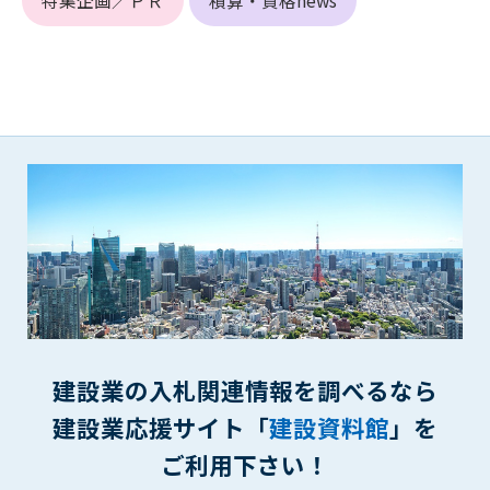
特集企画／ＰＲ
積算・資格news
(6) 管理者が承認していない営利を目的とした行為
(7) 公序良俗に反する行為
(8) 犯罪的行為に結びつく行為
(9) その他、法律に反する行為
(10) 建設資料館から知り得た情報及びダウンロードした情報
を、営利を目的として第三者に転売し、または転売のため
に第三者に提供すること
第7条（登録内容の削除）
管理者は、会員が登録した内容が以下に該当する、またはその
恐れのあるものは、会員の承諾なく削除できるものとします。
(1) 登録されている情報が、第6条の定める禁止事項に該当する
と管理者が、判断した場合
(2) 建設資料館の運営および保守管理上、必要と判断した場合
(3) 広告掲載料金の支払が遅延した場合
建設業の入札関連情報を調べるなら
(4) その他、管理者が不適当と判断した場合
建設業応援サイト「
建設資料館
」を
第8条（サービスの変更・中止等）
ご利用下さい！
管理者は、会員の承諾なく、本サービス内容の変更(新規追加、
廃止を含み)し、本サービスの運営を中止または廃止することが