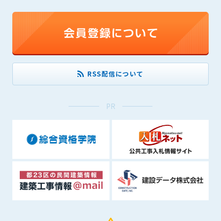
できるものとします。これに起因する会員または他の第三者が
被った損害について管理者は､一切の責任をも負わないものと
します。
第9条（会員の個人情報）
会員の氏名、住所、性別、年齢、メールアドレスその他本サー
ビスの提供に関連して管理者が知り得た会員の個人情報（以下
RSS配信について
個人情報といいます）について、管理者は、以下の各号に該当
する場合を除き、第三者に開示または提供しないものとしま
す。
PR
(1) 会員が、自己の個人情報の開示に事前に同意している場合
(2) 個々の会員を特定できない統計的な処理をした形式で第三
者に提供する場合
(3) 第三者および管理者の権利、財産、安全等を保護するため
に必要であると管理者が判断した場合
(4) 法令等により開示を求められた場合
第10条（免責事項）
管理者は、会員が登録した内容が以下に該当する、またはその
恐れのあるものは、会員の承諾なく削除できるものとします。