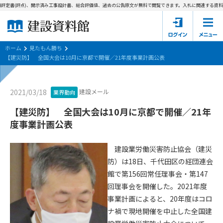
評定書(評点)、開示済み工事設計書、総合評価値、過去の公告原文が無料で閲覧できます。
入札に関連する資料→
ホーム
建設資料館とは
ホーム
見たもん勝ち
【建災防】 全国大会は10月に京都で開催／21年度事業計画公表
東京都の入札資料
建設メール
2021/03/18
業界動向
国土交通省の入札資料
【建災防】 全国大会は10月に京都で開催／21年
見たもん勝ち
第1条（規約の目的）
度事業計画公表
1. 本規約は、建設資料館が提供するサポーター会あ本員、無料
パスワードの再発行
会員登録について
会員サービスの利用条件等について定めるものです。
建設業労働災害防止協会（建災
2. 管理者が建設資料館WEB上で随時掲載するルールは本規約の
防）は18日、千代田区の経団連会
一部を構成するものとします。
サポーター会員一覧
館で第156回常任理事会・第147
回理事会を開催した。2021年度
第2条（規約の変更）
会社概要
お問い合わせ
個人情報保護方針
事業計画によると、20年度はコロ
本規約は、会員の了承を得ることなく、随時変更されることが
会員規約
ナ禍で現地開催を中止した全国建
あります。変更内容は、建設資料館WEB上に表示した時点で直
ちに全ての会員が了承したものとみなします。