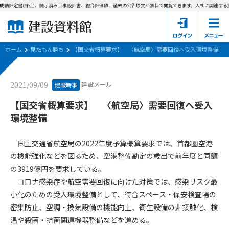
成績評定書(評点)、開示済み工事設計書、総合評価値、過去の公告原文が無料で閲覧できます。
入札に関連する資
ホーム
建設資料館とは
ホーム
見たもん勝ち
【国交省概算要求】 〈航空局〉需要回復へ受入環境整備
東京都の入札資料
建設メール
2021/09/09
建設時事
国土交通省の入札資料
【国交省概算要求】 〈航空局〉需要回復へ受入
環境整備
見たもん勝ち
第1条（規約の目的）
1. 本規約は、建設資料館が提供するサポーター会あ本員、無料
パスワードの再発行
国土交通省航空局の2022年度予算概算要求では、首都圏空港
会員登録について
会員サービスの利用条件等について定めるものです。
の機能強化などを図るため、空港整備勘定の歳出で前年度と同額
2. 管理者が建設資料館WEB上で随時掲載するルールは本規約の
の3919億円を要求している。
一部を構成するものとします。
サポーター会員一覧
コロナ感染症や航空需要回復に向けた対策では、感染リスク最
第2条（規約の変更）
小化のための受入環境整備として、待合スペース・保安検査場の
会社概要
お問い合わせ
個人情報保護方針
本規約は、会員の了承を得ることなく、随時変更されることが
密集防止、空調・換気設備の機能向上、衛生設備の非接触化、検
会員規約
あります。変更内容は、建設資料館WEB上に表示した時点で直
温や殺菌・抗菌関連機器整備などを進める。
ちに全ての会員が了承したものとみなします。