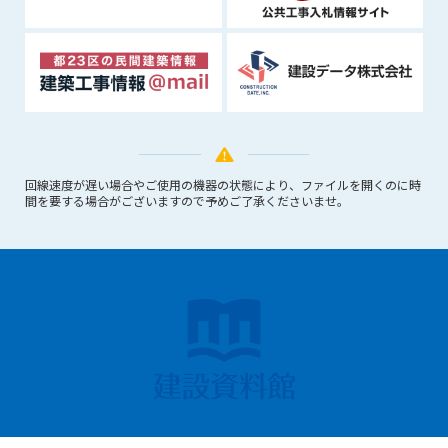
できるものとします。これに起因する会員または他の第三者が
被った損害について管理者は､一切の責任をも負わないものと
します。
第9条（会員の個人情報）
会員の氏名、住所、性別、年齢、メールアドレスその他本サー
ビスの提供に関連して管理者が知り得た会員の個人情報（以下
個人情報といいます）について、管理者は、以下の各号に該当
する場合を除き、第三者に開示または提供しないものとしま
回線速度が遅い場合やご使用の機器の状態により、ファイルを開くのに時
す。
間を要する場合がございますので予めご了承くださいませ。
(1) 会員が、自己の個人情報の開示に事前に同意している場合
(2) 個々の会員を特定できない統計的な処理をした形式で第三
者に提供する場合
(3) 第三者および管理者の権利、財産、安全等を保護するため
に必要であると管理者が判断した場合
(4) 法令等により開示を求められた場合
第10条（免責事項）
管理者は、会員が登録した内容が以下に該当する、またはその
恐れのあるものは、会員の承諾なく削除できるものとします。
Copyright 2018 kd-file all rights reserved.