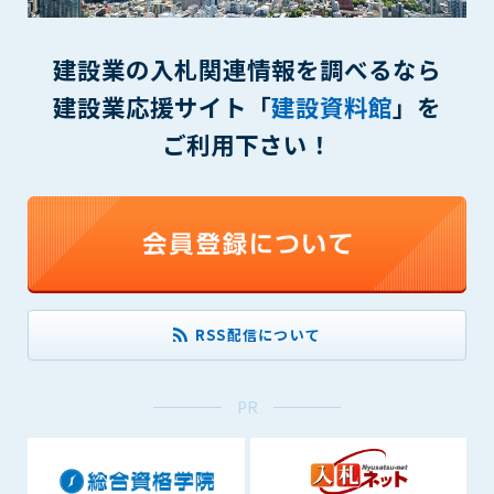
(6) 管理者が承認していない営利を目的とした行為
(7) 公序良俗に反する行為
建設業の入札関連情報を調べるなら
(8) 犯罪的行為に結びつく行為
(9) その他、法律に反する行為
建設業応援サイト「
建設資料館
」を
(10) 建設資料館から知り得た情報及びダウンロードした情報
ご利用下さい！
を、営利を目的として第三者に転売し、または転売のため
に第三者に提供すること
第7条（登録内容の削除）
管理者は、会員が登録した内容が以下に該当する、またはその
恐れのあるものは、会員の承諾なく削除できるものとします。
(1) 登録されている情報が、第6条の定める禁止事項に該当する
と管理者が、判断した場合
RSS配信について
(2) 建設資料館の運営および保守管理上、必要と判断した場合
(3) 広告掲載料金の支払が遅延した場合
(4) その他、管理者が不適当と判断した場合
PR
第8条（サービスの変更・中止等）
管理者は、会員の承諾なく、本サービス内容の変更(新規追加、
廃止を含み)し、本サービスの運営を中止または廃止することが