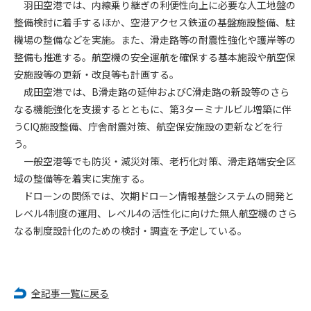
羽田空港では、内線乗り継ぎの利便性向上に必要な人工地盤の
整備検討に着手するほか、空港アクセス鉄道の基盤施設整備、駐
第4条（会員審査および資格の取り消し）
機場の整備などを実施。また、滑走路等の耐震性強化や護岸等の
会員とは、本規約を承諾の上、所定の会員申込手続きを完了
整備も推進する。航空機の安全運航を確保する基本施設や航空保
後、管理者がこれを承認した者をいいます。
安施設等の更新・改良等も計画する。
成田空港では、B滑走路の延伸およびC滑走路の新設等のさら
第4条（会員の定義と登録）
1. 管理者は前条により審査の結果、会員申込みをした者が以下
なる機能強化を支援するとともに、第3ターミナルビル増築に伴
の何れかの項目に該当することがわかった場合、その者の会
うCIQ施設整備、庁舎耐震対策、航空保安施設の更新などを行
員としての権限を承認しないことがあります。
う。
(1) 会員申し込みをした者が実在しなかった場合
一般空港等でも防災・減災対策、老朽化対策、滑走路端安全区
(2) 本規約に違反した場合/li>
域の整備等を着実に実施する。
(3) 会員申し込みの際、申告事項に虚偽があった場合
ドローンの関係では、次期ドローン情報基盤システムの開発と
(4) 会員申込者が管理者所定の手続き通りに会員申込手続き処
レベル4制度の運用、レベル4の活性化に向けた無人航空機のさら
理を行わなかった場合
なる制度設計化のための検討・調査を予定している。
(5) その他管理者が会員とすることを不適当と判断した場合
2. 管理者は承認後であっても承認した会員が前項の何れかに該
当することが判明した場合、会員資格を取り消すことがあり
ます。
全記事一覧に戻る