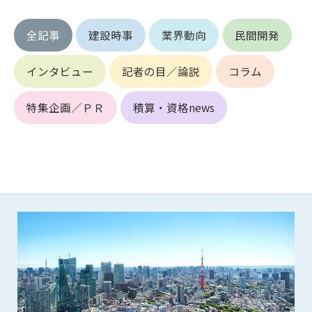
第5条（IDおよびパスワードの管理）
1. 会員は申込の際に管理者が発行したIDおよびパスワードの使
全記事
建設時事
業界動向
民間開発
用および管理について責任を負うものとします。
2. 会員は、自己のIDおよびパスワードを、貸与、譲渡、売買、
その他形態を問わず、第三者に利用させることはできませ
インタビュー
記者の目／論説
コラム
ん。
3. 会員は、IDおよびパスワードの管理不十分、使用上の過誤、
特集企画／ＰＲ
積算・資格news
第三者（他の会員を含む）の使用等による損害について責任
を負うものとし、管理者は一切責任を負いません。
第6条（会員の禁止事項）
1. 会員は建設資料館WEB上で以下の行為をしないものとしま
す。
(1) 第三者または管理者の著作権、その他知的所有権を侵害す
る行為
(2) 第三者または管理者の財産、プライバシー等を侵害する行
為
(3) 第三者または管理者を誹謗中傷する行為
(4) 有害なコンピュータプログラム等を送信又は書き込む行為
(5) 第三者に不利益を与える行為