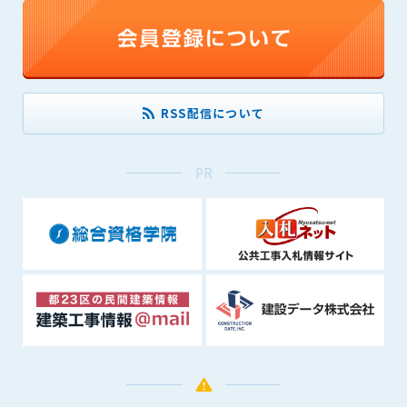
できるものとします。これに起因する会員または他の第三者が
被った損害について管理者は､一切の責任をも負わないものと
します。
第9条（会員の個人情報）
会員の氏名、住所、性別、年齢、メールアドレスその他本サー
RSS配信について
ビスの提供に関連して管理者が知り得た会員の個人情報（以下
個人情報といいます）について、管理者は、以下の各号に該当
する場合を除き、第三者に開示または提供しないものとしま
PR
す。
(1) 会員が、自己の個人情報の開示に事前に同意している場合
(2) 個々の会員を特定できない統計的な処理をした形式で第三
者に提供する場合
(3) 第三者および管理者の権利、財産、安全等を保護するため
に必要であると管理者が判断した場合
(4) 法令等により開示を求められた場合
第10条（免責事項）
管理者は、会員が登録した内容が以下に該当する、またはその
恐れのあるものは、会員の承諾なく削除できるものとします。