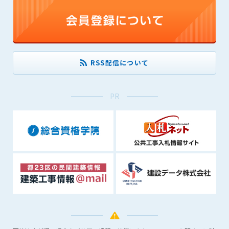
(6) 管理者が承認していない営利を目的とした行為
(7) 公序良俗に反する行為
(8) 犯罪的行為に結びつく行為
(9) その他、法律に反する行為
(10) 建設資料館から知り得た情報及びダウンロードした情報
RSS配信について
を、営利を目的として第三者に転売し、または転売のため
に第三者に提供すること
PR
第7条（登録内容の削除）
管理者は、会員が登録した内容が以下に該当する、またはその
恐れのあるものは、会員の承諾なく削除できるものとします。
(1) 登録されている情報が、第6条の定める禁止事項に該当する
と管理者が、判断した場合
(2) 建設資料館の運営および保守管理上、必要と判断した場合
(3) 広告掲載料金の支払が遅延した場合
(4) その他、管理者が不適当と判断した場合
第8条（サービスの変更・中止等）
管理者は、会員の承諾なく、本サービス内容の変更(新規追加、
廃止を含み)し、本サービスの運営を中止または廃止することが