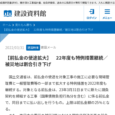
成績評定書(評点)、開示済み工事設計書、総合評価値、過去の公告原文が無料で閲覧できます。
入札に関連する資
ホーム
建設資料館とは
ホーム
見たもん勝ち
【前払金の使途拡大】 22年度も特例措置継続／被災地は割合引き下げ
東京都の入札資料
建設メール
2022/03/31
建設時事
国土交通省の入札資料
【前払金の使途拡大】 22年度も特例措置継続／
見たもん勝ち
第1条（規約の目的）
被災地は割合引き下げ
1. 本規約は、建設資料館が提供するサポーター会あ本員、無料
パスワードの再発行
会員登録について
会員サービスの利用条件等について定めるものです。
国土交通省は、前払金の使途を対象工事の施工に必要な現場管
2. 管理者が建設資料館WEB上で随時掲載するルールは本規約の
理費と一般管理費等の一部まで拡大する特例措置を2022年度も
一部を構成するものとします。
サポーター会員一覧
継続する。対象となる前払金は、23年3月31日までに新たに請負
契約を締結する工事（国庫債務負担行為分を含む）に係る前払金
第2条（規約の変更）
会社概要
お問い合わせ
個人情報保護方針
で、同日までに払い出しを行うもの。上限は前払金額の25％とな
本規約は、会員の了承を得ることなく、随時変更されることが
会員規約
る。
あります。変更内容は、建設資料館WEB上に表示した時点で直
ちに全ての会員が了承したものとみなします。