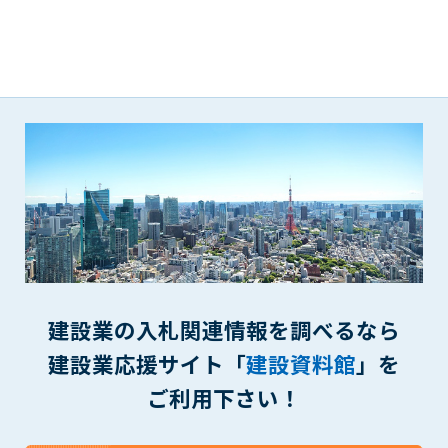
第5条（IDおよびパスワードの管理）
1. 会員は申込の際に管理者が発行したIDおよびパスワードの使
用および管理について責任を負うものとします。
2. 会員は、自己のIDおよびパスワードを、貸与、譲渡、売買、
その他形態を問わず、第三者に利用させることはできませ
ん。
3. 会員は、IDおよびパスワードの管理不十分、使用上の過誤、
第三者（他の会員を含む）の使用等による損害について責任
を負うものとし、管理者は一切責任を負いません。
第6条（会員の禁止事項）
1. 会員は建設資料館WEB上で以下の行為をしないものとしま
す。
(1) 第三者または管理者の著作権、その他知的所有権を侵害す
る行為
建設業の入札関連情報を調べるなら
(2) 第三者または管理者の財産、プライバシー等を侵害する行
建設業応援サイト「
建設資料館
」を
為
(3) 第三者または管理者を誹謗中傷する行為
ご利用下さい！
(4) 有害なコンピュータプログラム等を送信又は書き込む行為
(5) 第三者に不利益を与える行為