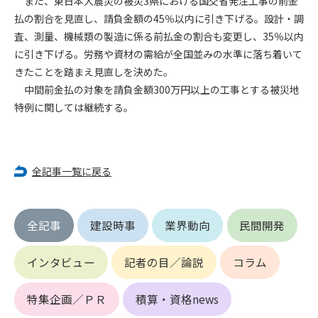
また、東日本大震災の被災3県における国交省発注工事の前金
払の割合を見直し、請負金額の45％以内に引き下げる。設計・調
第4条（会員審査および資格の取り消し）
査、測量、機械類の製造に係る前払金の割合も変更し、35％以内
会員とは、本規約を承諾の上、所定の会員申込手続きを完了
に引き下げる。労務や資材の需給が全国並みの水準に落ち着いて
後、管理者がこれを承認した者をいいます。
きたことを踏まえ見直しを決めた。
中間前金払の対象を請負金額300万円以上の工事とする被災地
第4条（会員の定義と登録）
特例に関しては継続する。
1. 管理者は前条により審査の結果、会員申込みをした者が以下
の何れかの項目に該当することがわかった場合、その者の会
員としての権限を承認しないことがあります。
(1) 会員申し込みをした者が実在しなかった場合
全記事一覧に戻る
(2) 本規約に違反した場合/li>
(3) 会員申し込みの際、申告事項に虚偽があった場合
(4) 会員申込者が管理者所定の手続き通りに会員申込手続き処
全記事
建設時事
業界動向
民間開発
理を行わなかった場合
(5) その他管理者が会員とすることを不適当と判断した場合
2. 管理者は承認後であっても承認した会員が前項の何れかに該
インタビュー
記者の目／論説
コラム
当することが判明した場合、会員資格を取り消すことがあり
ます。
特集企画／ＰＲ
積算・資格news