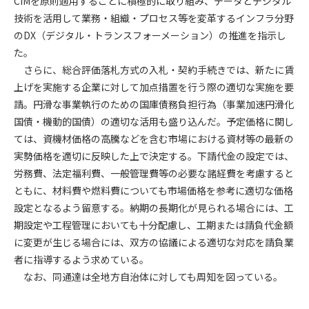
CIMを原則適用することに積極的に取り組み、データとデジタル
技術を活用して業務・組織・プロセス等を変革するインフラ分野
第4条（会員審査および資格の取り消し）
のDX（デジタル・トランスフォーメーション）の推進を指示し
会員とは、本規約を承諾の上、所定の会員申込手続きを完了
た。
後、管理者がこれを承認した者をいいます。
さらに、総合評価落札方式の入札・契約手続きでは、新たに賃
上げを実施する企業に対して加点措置を行う際の適切な実施を要
第4条（会員の定義と登録）
請。円滑な事業執行のための国庫債務負担行為（事業加速円滑化
1. 管理者は前条により審査の結果、会員申込みをした者が以下
国債・機動的国債）の適切な活用も盛り込んだ。予定価格に関し
の何れかの項目に該当することがわかった場合、その者の会
ては、資機材価格の高騰などを含む市場における資材等の最新の
員としての権限を承認しないことがあります。
(1) 会員申し込みをした者が実在しなかった場合
実勢価格を適切に反映した上で決定する。下請代金の設定では、
(2) 本規約に違反した場合/li>
労務費、法定福利費、一般管理費等の必要な諸経費を考慮すると
(3) 会員申し込みの際、申告事項に虚偽があった場合
ともに、材料費や燃料費についても市場価格を参考に適切な価格
(4) 会員申込者が管理者所定の手続き通りに会員申込手続き処
設定となるよう留意する。納期の長期化が見られる場合には、工
理を行わなかった場合
期設定や工程管理においても十分配慮し、工期または請負代金額
(5) その他管理者が会員とすることを不適当と判断した場合
に変更が生じる場合には、双方の協議による適切な対応を請負業
2. 管理者は承認後であっても承認した会員が前項の何れかに該
者に指導するよう求めている。
当することが判明した場合、会員資格を取り消すことがあり
なお、同通達は全地方自治体に対しても周知を図っている。
ます。