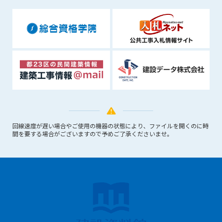
できるものとします。これに起因する会員または他の第三者が
被った損害について管理者は､一切の責任をも負わないものと
します。
第9条（会員の個人情報）
会員の氏名、住所、性別、年齢、メールアドレスその他本サー
ビスの提供に関連して管理者が知り得た会員の個人情報（以下
個人情報といいます）について、管理者は、以下の各号に該当
する場合を除き、第三者に開示または提供しないものとしま
す。
(1) 会員が、自己の個人情報の開示に事前に同意している場合
(2) 個々の会員を特定できない統計的な処理をした形式で第三
回線速度が遅い場合やご使用の機器の状態により、ファイルを開くのに時
者に提供する場合
間を要する場合がございますので予めご了承くださいませ。
(3) 第三者および管理者の権利、財産、安全等を保護するため
に必要であると管理者が判断した場合
(4) 法令等により開示を求められた場合
第10条（免責事項）
管理者は、会員が登録した内容が以下に該当する、またはその
恐れのあるものは、会員の承諾なく削除できるものとします。