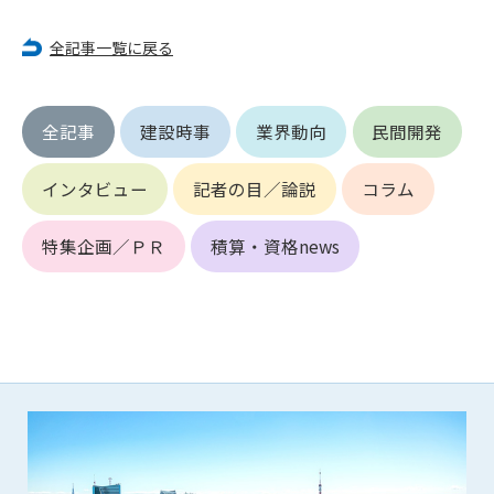
第5条（IDおよびパスワードの管理）
1. 会員は申込の際に管理者が発行したIDおよびパスワードの使
全記事一覧に戻る
用および管理について責任を負うものとします。
2. 会員は、自己のIDおよびパスワードを、貸与、譲渡、売買、
その他形態を問わず、第三者に利用させることはできませ
全記事
建設時事
業界動向
民間開発
ん。
3. 会員は、IDおよびパスワードの管理不十分、使用上の過誤、
第三者（他の会員を含む）の使用等による損害について責任
インタビュー
記者の目／論説
コラム
を負うものとし、管理者は一切責任を負いません。
特集企画／ＰＲ
積算・資格news
第6条（会員の禁止事項）
1. 会員は建設資料館WEB上で以下の行為をしないものとしま
す。
(1) 第三者または管理者の著作権、その他知的所有権を侵害す
る行為
(2) 第三者または管理者の財産、プライバシー等を侵害する行
為
(3) 第三者または管理者を誹謗中傷する行為
(4) 有害なコンピュータプログラム等を送信又は書き込む行為
(5) 第三者に不利益を与える行為