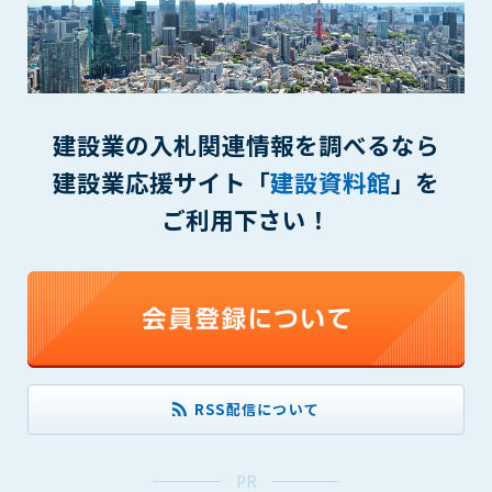
(6) 管理者が承認していない営利を目的とした行為
(7) 公序良俗に反する行為
(8) 犯罪的行為に結びつく行為
(9) その他、法律に反する行為
(10) 建設資料館から知り得た情報及びダウンロードした情報
建設業の入札関連情報を調べるなら
を、営利を目的として第三者に転売し、または転売のため
に第三者に提供すること
建設業応援サイト「
建設資料館
」を
第7条（登録内容の削除）
ご利用下さい！
管理者は、会員が登録した内容が以下に該当する、またはその
恐れのあるものは、会員の承諾なく削除できるものとします。
(1) 登録されている情報が、第6条の定める禁止事項に該当する
と管理者が、判断した場合
(2) 建設資料館の運営および保守管理上、必要と判断した場合
(3) 広告掲載料金の支払が遅延した場合
(4) その他、管理者が不適当と判断した場合
RSS配信について
第8条（サービスの変更・中止等）
管理者は、会員の承諾なく、本サービス内容の変更(新規追加、
PR
廃止を含み)し、本サービスの運営を中止または廃止することが