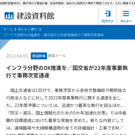
成績評定書(評点)、開示済み工事設計書、総合評価値、過去の公告原文が無料で閲覧できます。
入札に関連する資
ホーム
建設資料館とは
ホーム
見たもん勝ち
インフラ分野のDX推進を／国交省が22年度事業執行で事務次官通達
東京都の入札資料
建設メール
2022/04/01
建設時事
国土交通省の入札資料
インフラ分野のDX推進を／国交省が22年度事業執
見たもん勝ち
第1条（規約の目的）
行で事務次官通達
1. 本規約は、建設資料館が提供するサポーター会あ本員、無料
パスワードの再発行
会員登録について
会員サービスの利用条件等について定めるものです。
国土交通省は1日付で、事務次官から各地方整備局や関係独立
2. 管理者が建設資料館WEB上で随時掲載するルールは本規約の
行政法人などに対して2022年度事業執行に関する通達を出し
一部を構成するものとします。
サポーター会員一覧
た。22年度予算については、迅速かつ着実な執行を図るほか、
「防災・減災、国土強靱化のための5か年加速化対策」では中長
第2条（規約の変更）
会社概要
お問い合わせ
個人情報保護方針
期の目標達成に向けた着実な実施を求めた。新たな内容として
本規約は、会員の了承を得ることなく、随時変更されることが
会員規約
は、遠隔臨場や大規模構造物の全ての詳細設計・工事でBIM／
あります。変更内容は、建設資料館WEB上に表示した時点で直
ちに全ての会員が了承したものとみなします。