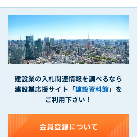
(6) 管理者が承認していない営利を目的とした行為
(7) 公序良俗に反する行為
(8) 犯罪的行為に結びつく行為
(9) その他、法律に反する行為
(10) 建設資料館から知り得た情報及びダウンロードした情報
を、営利を目的として第三者に転売し、または転売のため
に第三者に提供すること
第7条（登録内容の削除）
管理者は、会員が登録した内容が以下に該当する、またはその
恐れのあるものは、会員の承諾なく削除できるものとします。
建設業の入札関連情報を調べるなら
(1) 登録されている情報が、第6条の定める禁止事項に該当する
と管理者が、判断した場合
建設業応援サイト「
建設資料館
」を
(2) 建設資料館の運営および保守管理上、必要と判断した場合
ご利用下さい！
(3) 広告掲載料金の支払が遅延した場合
(4) その他、管理者が不適当と判断した場合
第8条（サービスの変更・中止等）
管理者は、会員の承諾なく、本サービス内容の変更(新規追加、
廃止を含み)し、本サービスの運営を中止または廃止することが