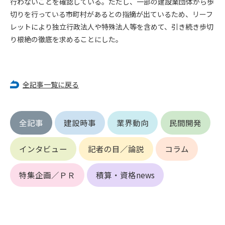
行わないことを確認している。ただし、一部の建設業団体から歩
第5条（IDおよびパスワードの管理）
1. 会員は申込の際に管理者が発行したIDおよびパスワードの使
切りを行っている市町村があるとの指摘が出ているため、リーフ
用および管理について責任を負うものとします。
レットにより独立行政法人や特殊法人等を含めて、引き続き歩切
2. 会員は、自己のIDおよびパスワードを、貸与、譲渡、売買、
り根絶の徹底を求めることにした。
その他形態を問わず、第三者に利用させることはできませ
ん。
3. 会員は、IDおよびパスワードの管理不十分、使用上の過誤、
第三者（他の会員を含む）の使用等による損害について責任
全記事一覧に戻る
を負うものとし、管理者は一切責任を負いません。
第6条（会員の禁止事項）
全記事
建設時事
業界動向
民間開発
1. 会員は建設資料館WEB上で以下の行為をしないものとしま
す。
インタビュー
記者の目／論説
コラム
(1) 第三者または管理者の著作権、その他知的所有権を侵害す
る行為
(2) 第三者または管理者の財産、プライバシー等を侵害する行
特集企画／ＰＲ
積算・資格news
為
(3) 第三者または管理者を誹謗中傷する行為
(4) 有害なコンピュータプログラム等を送信又は書き込む行為
(5) 第三者に不利益を与える行為