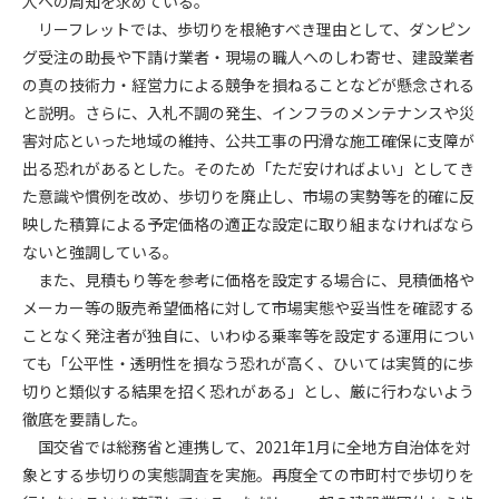
人への周知を求めている。
リーフレットでは、歩切りを根絶すべき理由として、ダンピン
第4条（会員審査および資格の取り消し）
グ受注の助長や下請け業者・現場の職人へのしわ寄せ、建設業者
会員とは、本規約を承諾の上、所定の会員申込手続きを完了
の真の技術力・経営力による競争を損ねることなどが懸念される
後、管理者がこれを承認した者をいいます。
と説明。さらに、入札不調の発生、インフラのメンテナンスや災
害対応といった地域の維持、公共工事の円滑な施工確保に支障が
第4条（会員の定義と登録）
出る恐れがあるとした。そのため「ただ安ければよい」としてき
1. 管理者は前条により審査の結果、会員申込みをした者が以下
た意識や慣例を改め、歩切りを廃止し、市場の実勢等を的確に反
の何れかの項目に該当することがわかった場合、その者の会
映した積算による予定価格の適正な設定に取り組まなければなら
員としての権限を承認しないことがあります。
(1) 会員申し込みをした者が実在しなかった場合
ないと強調している。
(2) 本規約に違反した場合/li>
また、見積もり等を参考に価格を設定する場合に、見積価格や
(3) 会員申し込みの際、申告事項に虚偽があった場合
メーカー等の販売希望価格に対して市場実態や妥当性を確認する
(4) 会員申込者が管理者所定の手続き通りに会員申込手続き処
ことなく発注者が独自に、いわゆる乗率等を設定する運用につい
理を行わなかった場合
ても「公平性・透明性を損なう恐れが高く、ひいては実質的に歩
(5) その他管理者が会員とすることを不適当と判断した場合
切りと類似する結果を招く恐れがある」とし、厳に行わないよう
2. 管理者は承認後であっても承認した会員が前項の何れかに該
徹底を要請した。
当することが判明した場合、会員資格を取り消すことがあり
国交省では総務省と連携して、2021年1月に全地方自治体を対
ます。
象とする歩切りの実態調査を実施。再度全ての市町村で歩切りを