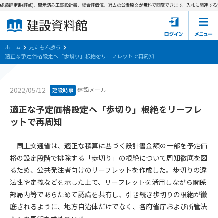
成績評定書(評点)、開示済み工事設計書、総合評価値、過去の公告原文が無料で閲覧できます。
入札に関連する資
ホーム
建設資料館とは
ホーム
見たもん勝ち
適正な予定価格設定へ「歩切り」根絶をリーフレットで再周知
東京都の入札資料
建設メール
2022/05/12
建設時事
国土交通省の入札資料
適正な予定価格設定へ「歩切り」根絶をリーフレ
見たもん勝ち
第1条（規約の目的）
ットで再周知
1. 本規約は、建設資料館が提供するサポーター会あ本員、無料
パスワードの再発行
会員登録について
会員サービスの利用条件等について定めるものです。
国土交通省は、適正な積算に基づく設計書金額の一部を予定価
2. 管理者が建設資料館WEB上で随時掲載するルールは本規約の
格の設定段階で排除する「歩切り」の根絶について周知徹底を図
一部を構成するものとします。
サポーター会員一覧
るため、公共発注者向けのリーフレットを作成した。歩切りの違
法性や定義などを示した上で、リーフレットを活用しながら関係
第2条（規約の変更）
会社概要
お問い合わせ
個人情報保護方針
部局内等であらためて認識を共有し、引き続き歩切りの根絶が徹
本規約は、会員の了承を得ることなく、随時変更されることが
会員規約
底されるように、地方自治体だけでなく、各府省庁および所管法
あります。変更内容は、建設資料館WEB上に表示した時点で直
ちに全ての会員が了承したものとみなします。