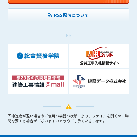
できるものとします。これに起因する会員または他の第三者が
被った損害について管理者は､一切の責任をも負わないものと
RSS配信について
します。
第9条（会員の個人情報）
会員の氏名、住所、性別、年齢、メールアドレスその他本サー
PR
ビスの提供に関連して管理者が知り得た会員の個人情報（以下
個人情報といいます）について、管理者は、以下の各号に該当
する場合を除き、第三者に開示または提供しないものとしま
す。
(1) 会員が、自己の個人情報の開示に事前に同意している場合
(2) 個々の会員を特定できない統計的な処理をした形式で第三
者に提供する場合
(3) 第三者および管理者の権利、財産、安全等を保護するため
に必要であると管理者が判断した場合
(4) 法令等により開示を求められた場合
回線速度が遅い場合やご使用の機器の状態により、ファイルを開くのに時
第10条（免責事項）
間を要する場合がございますので予めご了承くださいませ。
管理者は、会員が登録した内容が以下に該当する、またはその
恐れのあるものは、会員の承諾なく削除できるものとします。