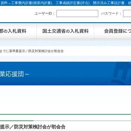
資料→工事費内訳書(積算内訳書)、工事成績評定書(評点)、開示済み工事設計書
ユーザーID：
パスワード：
月までに基準案提示／防災対策検討会が初会合
業応援団～
案提示／防災対策検討会が初会合