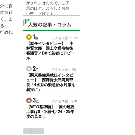
がされませんので、ご了
外に森
承のほど、よろしくお願
本方針
い申し上げます。
く。ま
なお、情報は８月１７日
(月)より登録されます。
る。
行政代
1
2026/04/23
位
アクセス数：573
●ゴールデンウィークに
【就任インタビュー】 小
林賢太郎 国土交通省技術
伴う情報更新停止のお知
審議官／DXで若者にアピー
らせ(05/02～05/10)●
ル
ユーザー各位
建設資料館をご利用いた
2
位
アクセス数：461
だき、誠に有難うござい
【関東整備局就任インタビ
ます。
ュー】 西澤賢太郎河川部
下記の期間につきまし
長「4水系の緊急治水対策を
て、弊社休業のため情報
着実に」
更新を停止させていただ
きます。
3
位
アクセス数：278
【期間】５月２日(土)～
【WTO基準額】 国の建設
５月１０日(日)
工事は8・1億円／24・25年
上記の期間、情報の更新
度の見直し
がされませんので、ご了
承のほど、よろしくお願
い申し上げます。