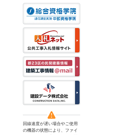
なお、５月１１日（月）
から通常通り運営いたし
ます。
2025/12/22
●年末年始に伴う情報更
新停止のお知らせ●
建設資料館をご利用いた
だき、誠に有難うござい
ます。
下記の期間につきまし
て、弊社休業のため情報
更新を停止させていただ
きます。
【期間】１２月２７日
(土)～１月４日(日)
上記の期間、情報の更新
がされませんので、ご了
承のほど、よろしくお願
い申し上げます。
なお、情報は１月５日
(月)より登録されます。
回線速度が遅い場合やご使用
2025/08/04
の機器の状態により、ファイ