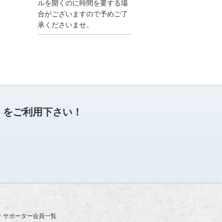
●夏季休業に伴う情報更
ルを開くのに時間を要する場
新停止のお知らせ●
合がございますので予めご了
建設資料館をご利用いた
承くださいませ。
だき、誠に有難うござい
ます。
下記の期間につきまし
て、弊社休業のため情報
更新を停止させていただ
きます。
【期間】８月９日(土)～
８月１７日(日)
上記の期間、情報の更新
がされませんので、ご了
」
をご利用下さい！
承のほど、よろしくお願
い申し上げます。
なお、情報は８月１８日
(月)より登録されます。
2025/04/24
●ゴールデンウィークに
伴う情報更新停止のお知
らせ(04/26～04/29、05/0
3～05/06)●
ユーザー各位
サポーター会員一覧
建設資料館をご利用いた