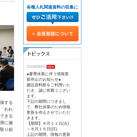
各種入札関連資料の収集に
2026/08/05
●夏季休業に伴う情報更
新停止のお知らせ●
建設資料館をご利用いた
だき、誠に有難うござい
ます。
下記の期間につきまし
保する
て、弊社休業のため情報
「われ
更新を停止させていただ
できる
きます。
滑に施
【期間】８月１１日(火)
～８月１６日(日)
取り組
上記の期間、情報の更新