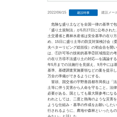
2022/06/15
建設メー
建設時事
危険な盛り土などを全国一律の基準で包
「盛り土規制法」が5月27日に公布され
土交通省と農林水産省は安全基準の在り方
め、15日に盛り土等の防災対策検討会（
夫ベターリビング総括役）の初会合を開い
は、①許可等の技術的基準②区域指定の考
の在り方④不法盛り土の対応―を議論する方
年5月までの法施行を見据え、9月中には
基準、基礎調査実施要領などの案を提示し
万全の準備ができるようにする。
冒頭、国交省の宇野善昌都市局長は「法
土等に伴う災害から人命を守ること。法律
必要がある。国としても最大限参考になる
われとしては、二度と熱海のような災害を
ような仕組み・基準の作成をお願いしたい
行されるように、農地や森林といったもの
みたい」と話した。