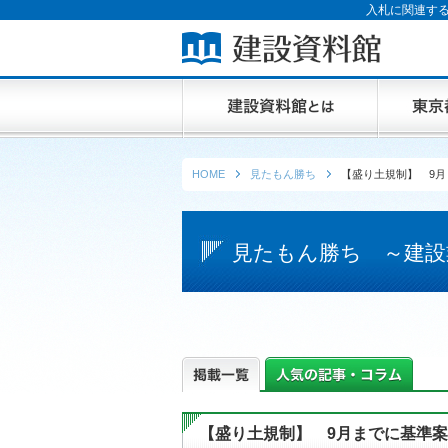
入札に関連する
HOME
見たもん勝ち
【盛り土規制】 9
見たもん勝ち ～建設
【盛り土規制】 9月までに基準