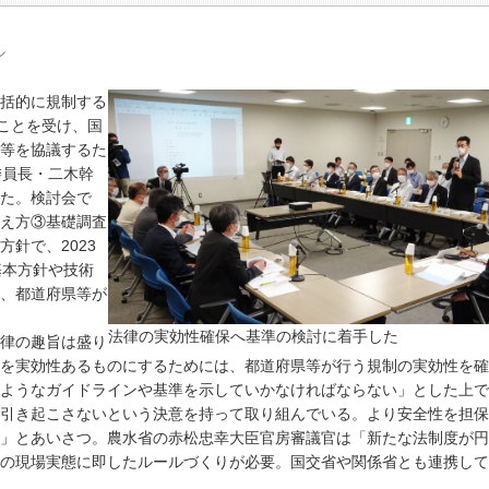
ル
括的に規制する
たことを受け、国
等を協議するた
委員長・二木幹
た。検討会で
え方③基礎調査
針で、2023
基本方針や技術
、都道府県等が
法律の実効性確保へ基準の検討に着手した
律の趣旨は盛り
を実効性あるものにするためには、都道府県等が行う規制の実効性を確
ようなガイドラインや基準を示していかなければならない」とした上で
引き起こさないという決意を持って取り組んでいる。より安全性を担保
」とあいさつ。農水省の赤松忠幸大臣官房審議官は「新たな法制度が円
の現場実態に即したルールづくりが必要。国交省や関係省とも連携して