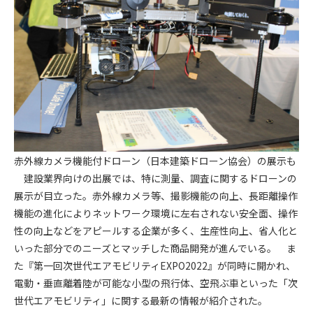
第5条（IDおよびパスワードの管理）
1. 会員は申込の際に管理者が発行したIDおよびパスワードの使
用および管理について責任を負うものとします。
2. 会員は、自己のIDおよびパスワードを、貸与、譲渡、売買、
その他形態を問わず、第三者に利用させることはできませ
ん。
3. 会員は、IDおよびパスワードの管理不十分、使用上の過誤、
第三者（他の会員を含む）の使用等による損害について責任
を負うものとし、管理者は一切責任を負いません。
赤外線カメラ機能付ドローン（日本建築ドローン協会）の展示も
第6条（会員の禁止事項）
1. 会員は建設資料館WEB上で以下の行為をしないものとしま
建設業界向けの出展では、特に測量、調査に関するドローンの
す。
展示が目立った。赤外線カメラ等、撮影機能の向上、長距離操作
(1) 第三者または管理者の著作権、その他知的所有権を侵害す
機能の進化によりネットワーク環境に左右されない安全面、操作
る行為
性の向上などをアピールする企業が多く、生産性向上、省人化と
(2) 第三者または管理者の財産、プライバシー等を侵害する行
いった部分でのニーズとマッチした商品開発が進んでいる。 ま
為
た『第一回次世代エアモビリティEXPO2022』が同時に開かれ、
(3) 第三者または管理者を誹謗中傷する行為
電動・垂直離着陸が可能な小型の飛行体、空飛ぶ車といった「次
(4) 有害なコンピュータプログラム等を送信又は書き込む行為
世代エアモビリティ」に関する最新の情報が紹介された。
(5) 第三者に不利益を与える行為