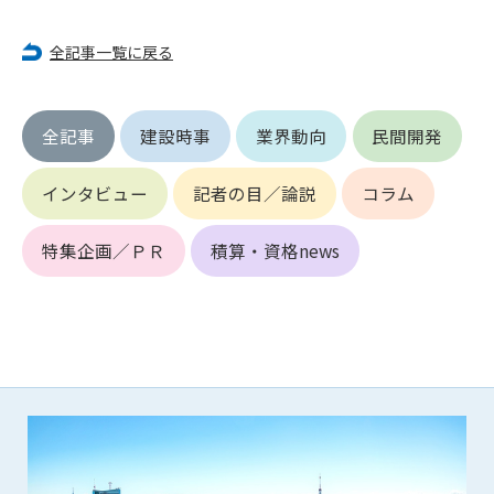
(6) 管理者が承認していない営利を目的とした行為
(7) 公序良俗に反する行為
全記事一覧に戻る
(8) 犯罪的行為に結びつく行為
(9) その他、法律に反する行為
(10) 建設資料館から知り得た情報及びダウンロードした情報
全記事
建設時事
業界動向
民間開発
を、営利を目的として第三者に転売し、または転売のため
に第三者に提供すること
インタビュー
記者の目／論説
コラム
第7条（登録内容の削除）
管理者は、会員が登録した内容が以下に該当する、またはその
特集企画／ＰＲ
積算・資格news
恐れのあるものは、会員の承諾なく削除できるものとします。
(1) 登録されている情報が、第6条の定める禁止事項に該当する
と管理者が、判断した場合
(2) 建設資料館の運営および保守管理上、必要と判断した場合
(3) 広告掲載料金の支払が遅延した場合
(4) その他、管理者が不適当と判断した場合
第8条（サービスの変更・中止等）
管理者は、会員の承諾なく、本サービス内容の変更(新規追加、
廃止を含み)し、本サービスの運営を中止または廃止することが