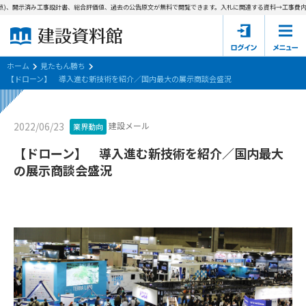
)、開示済み工事設計書、総合評価値、過去の公告原文が無料で閲覧できます。
入札に関連する資料→工事費内訳書
ホーム
建設資料館とは
ホーム
見たもん勝ち
【ドローン】 導入進む新技術を紹介／国内最大の展示商談会盛況
東京都の入札資料
建設メール
2022/06/23
業界動向
国土交通省の入札資料
【ドローン】 導入進む新技術を紹介／国内最大
見たもん勝ち
第1条（規約の目的）
の展示商談会盛況
1. 本規約は、建設資料館が提供するサポーター会あ本員、無料
パスワードの再発行
会員登録について
会員サービスの利用条件等について定めるものです。
2. 管理者が建設資料館WEB上で随時掲載するルールは本規約の
一部を構成するものとします。
サポーター会員一覧
第2条（規約の変更）
会社概要
お問い合わせ
個人情報保護方針
本規約は、会員の了承を得ることなく、随時変更されることが
会員規約
あります。変更内容は、建設資料館WEB上に表示した時点で直
ちに全ての会員が了承したものとみなします。