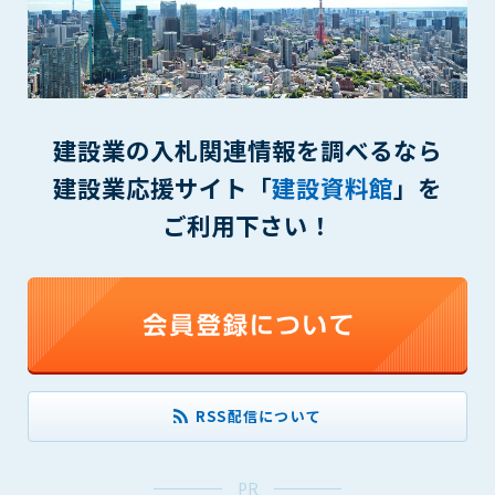
できるものとします。これに起因する会員または他の第三者が
被った損害について管理者は､一切の責任をも負わないものと
します。
第9条（会員の個人情報）
会員の氏名、住所、性別、年齢、メールアドレスその他本サー
建設業の入札関連情報を調べるなら
ビスの提供に関連して管理者が知り得た会員の個人情報（以下
個人情報といいます）について、管理者は、以下の各号に該当
建設業応援サイト「
建設資料館
」を
する場合を除き、第三者に開示または提供しないものとしま
ご利用下さい！
す。
(1) 会員が、自己の個人情報の開示に事前に同意している場合
(2) 個々の会員を特定できない統計的な処理をした形式で第三
者に提供する場合
(3) 第三者および管理者の権利、財産、安全等を保護するため
に必要であると管理者が判断した場合
(4) 法令等により開示を求められた場合
RSS配信について
第10条（免責事項）
管理者は、会員が登録した内容が以下に該当する、またはその
恐れのあるものは、会員の承諾なく削除できるものとします。
PR