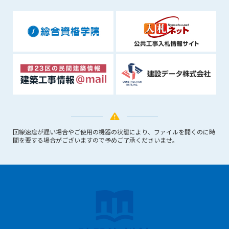
1. 管理者は、会員が本サービスを利用することにより得た情報
等（プログラムを含みます）について、その完全性、正確性
を保証もしないものとします。また、当該情報等に起因して
生じた一切の損害に対して、管理者は、何らの責任も負わな
いものとします。
2. 会員は、自己の費用と責任において本サービスを利用するも
のとし、会員による本サービスの利用に関連し、第三者から
問合せ、クレーム、請求等がなされまたは訴訟が提起された
場合、当該会員は、自らの費用と責任においてこれを解決す
るものとし、管理者を一切免責するものとします。
3. 本サービスにおいて掲載されている広告等によって行われる
取引に起因する損害及び広告等が掲載されたこと自体に起因
回線速度が遅い場合やご使用の機器の状態により、ファイルを開くのに時
間を要する場合がございますので予めご了承くださいませ。
する損害については一切責任を負いません。
第11条（運用の停止）
停電や天災等の不可抗力、または保守・点検・加入者の利便性
向上のための設備工事等の為に本サービスの運用を停止するこ
とがあります。運用停止については事前に建設資料館WEB上で
通知申し上げますが、緊急時はその限りではありません。
第12条（変更の届出）