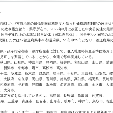
ル
実施した地方自治体の最低制限価格制度と低入札価格調査制度の改正状
1の政令指定都市・県庁所在市。2022年3月に改正した中央公契連の最
、同モデル以上の水準は19自治体（同31自治体）、同モデルと同等の水
更したのは47都道府県中40都道府県、51市中25市となり、都道府県
県・政令指定都市・県庁所在市に対して、低入札価格調査基準価格およ
見直しを要請していることから、全建で毎年実施している。
秋田県、山形県、神奈川県、静岡県、福井県、和歌山県、山口県、愛媛
、新潟市、京都市、堺市、高松市、高知市。
手県、茨城県、栃木県、群馬県、埼玉県、千葉県、東京都、山梨県、岐
、大阪府、奈良県、岡山県、香川県、徳島県、高知県、福岡県、長崎県
相模原市、甲府市、静岡市、浜松市、名古屋市、富山市、金沢市、大津
、大分市。
算定方式を採用しているのは、福島県、長野県、鳥取県、佐賀県。
潟県、三重県、青森市、仙台市、山形市、岐阜市、神戸市、鳥取市、松
橋市、さいたま市、広島市、福岡市。兵庫県は22年10月より最新モデ