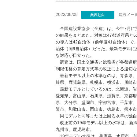
2022/08/08
建設メー
業界動向
全国建設業協会（全建）は、今年7月に
の結果をまとめた。対象は47都道府県と5
の導入は42自治体（前年度41自治体）で
治体（同9自治体）だった。最新モデルに変
な対応が目立った。
調査は、国土交通省と総務省が各都道府
制限価格の算定方式等の改正による適切な
最新モデル以上の水準なのは、青森県、
崎県、鹿児島県、札幌市、横浜市、川崎市
最新モデルとしているのは、北海道、岩
愛知県、富山県、石川県、滋賀県、京都府
県、大分県、盛岡市、宇都宮市、千葉市、
阪市、和歌山市、岡山市、徳島市、熊本市
同モデルと同等または上回る水準の独自
改正前の19年モデル以上の水準は、新
九州市、鹿児島市。
19年モデル水準は、兵庫県、水戸市、前