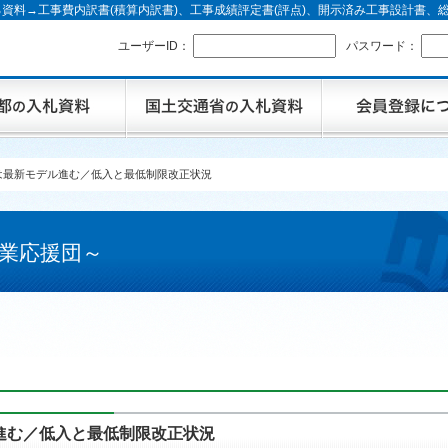
資料→工事費内訳書(積算内訳書)、工事成績評定書(評点)、開示済み工事設計書
ユーザーID：
パスワード：
は最新モデル進む／低入と最低制限改正状況
業応援団～
進む／低入と最低制限改正状況