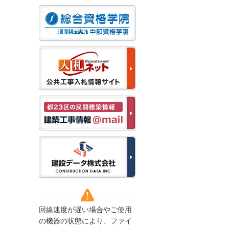
なお、５月１１日（月）
から通常通り運営いたし
ます。
2025/12/22
●年末年始に伴う情報更
新停止のお知らせ●
建設資料館をご利用いた
だき、誠に有難うござい
ます。
下記の期間につきまし
て、弊社休業のため情報
更新を停止させていただ
きます。
【期間】１２月２７日
(土)～１月４日(日)
上記の期間、情報の更新
がされませんので、ご了
承のほど、よろしくお願
い申し上げます。
なお、情報は１月５日
(月)より登録されます。
回線速度が遅い場合やご使用
2025/08/04
の機器の状態により、ファイ