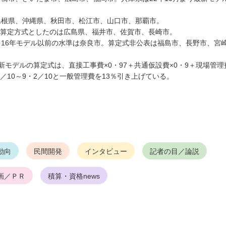
島根県、沖縄県、秋田市、松江市、山口市、那覇市。
算定方式としたのは広島県、福井市、佐賀市、長崎市。
16年モデル以前の水準は奈良市。算定式非公表は福島市、長野市、宮
モデルの算定式は、直接工事費×0・97＋共通仮設費×0・9＋現場管理
5／10～9・2／10と一般管理費を13％引き上げている。
動向
民間開発
インタビュー
記者の目／論説
画／ＰＲ
積算・資格news