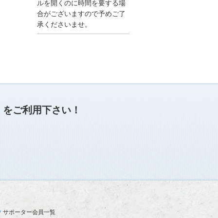
●夏季休業に伴う情報更
ルを開くのに時間を要する場
新停止のお知らせ●
合がございますので予めご了
建設資料館をご利用いた
承くださいませ。
だき、誠に有難うござい
ます。
下記の期間につきまし
て、弊社休業のため情報
更新を停止させていただ
きます。
【期間】８月９日(土)～
８月１７日(日)
上記の期間、情報の更新
がされませんので、ご了
」
をご利用下さい！
承のほど、よろしくお願
い申し上げます。
なお、情報は８月１８日
(月)より登録されます。
2025/04/24
●ゴールデンウィークに
伴う情報更新停止のお知
らせ(04/26～04/29、05/0
3～05/06)●
ユーザー各位
サポーター会員一覧
建設資料館をご利用いた