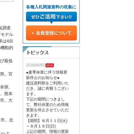
各種入札関連資料の収集に
況調査
新モデル
準は4自
の機動的
び最低
2026/08/05
●夏季休業に伴う情報更
県、宮
新停止のお知らせ●
建設資料館をご利用いた
阜県、
だき、誠に有難うござい
、熊本
ます。
下記の期間につきまし
市、大
て、弊社休業のため情報
更新を停止させていただ
きます。
山市、北
【期間】８月１１日(火)
～８月１６日(日)
上記の期間、情報の更新
ルへと