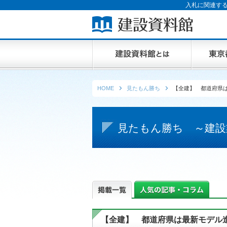
入札に関連する
HOME
見たもん勝ち
【全建】 都道府県
見たもん勝ち ～建設
【全建】 都道府県は最新モデル