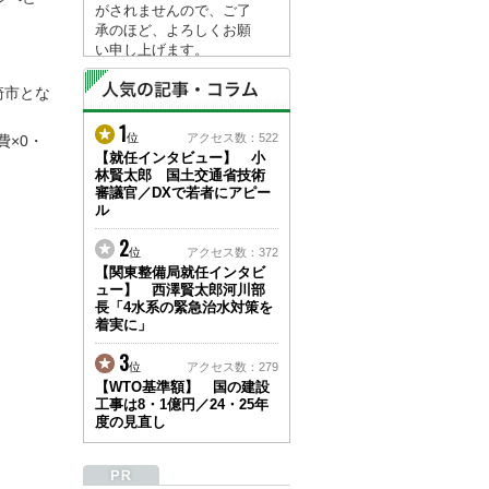
がされませんので、ご了
承のほど、よろしくお願
い申し上げます。
なお、情報は８月１７日
(月)より登録されます。
崎市とな
1
2026/04/23
位
アクセス数：522
費×0・
●ゴールデンウィークに
【就任インタビュー】 小
林賢太郎 国土交通省技術
伴う情報更新停止のお知
審議官／DXで若者にアピー
らせ(05/02～05/10)●
ル
ユーザー各位
建設資料館をご利用いた
2
位
アクセス数：372
だき、誠に有難うござい
【関東整備局就任インタビ
ます。
ュー】 西澤賢太郎河川部
下記の期間につきまし
長「4水系の緊急治水対策を
て、弊社休業のため情報
着実に」
更新を停止させていただ
きます。
3
位
アクセス数：279
【期間】５月２日(土)～
【WTO基準額】 国の建設
５月１０日(日)
工事は8・1億円／24・25年
上記の期間、情報の更新
度の見直し
がされませんので、ご了
承のほど、よろしくお願
い申し上げます。