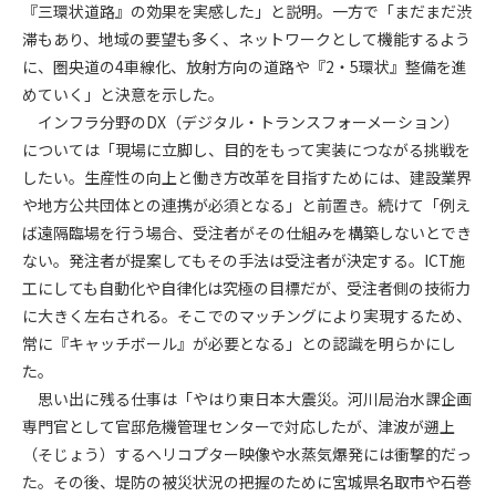
第5条（IDおよびパスワードの管理）
『三環状道路』の効果を実感した」と説明。一方で「まだまだ渋
1. 会員は申込の際に管理者が発行したIDおよびパスワードの使
滞もあり、地域の要望も多く、ネットワークとして機能するよう
用および管理について責任を負うものとします。
に、圏央道の4車線化、放射方向の道路や『2・5環状』整備を進
2. 会員は、自己のIDおよびパスワードを、貸与、譲渡、売買、
めていく」と決意を示した。
その他形態を問わず、第三者に利用させることはできませ
インフラ分野のDX（デジタル・トランスフォーメーション）
ん。
については「現場に立脚し、目的をもって実装につながる挑戦を
3. 会員は、IDおよびパスワードの管理不十分、使用上の過誤、
したい。生産性の向上と働き方改革を目指すためには、建設業界
第三者（他の会員を含む）の使用等による損害について責任
や地方公共団体との連携が必須となる」と前置き。続けて「例え
を負うものとし、管理者は一切責任を負いません。
ば遠隔臨場を行う場合、受注者がその仕組みを構築しないとでき
第6条（会員の禁止事項）
ない。発注者が提案してもその手法は受注者が決定する。ICT施
1. 会員は建設資料館WEB上で以下の行為をしないものとしま
工にしても自動化や自律化は究極の目標だが、受注者側の技術力
す。
に大きく左右される。そこでのマッチングにより実現するため、
(1) 第三者または管理者の著作権、その他知的所有権を侵害す
常に『キャッチボール』が必要となる」との認識を明らかにし
る行為
た。
(2) 第三者または管理者の財産、プライバシー等を侵害する行
思い出に残る仕事は「やはり東日本大震災。河川局治水課企画
為
専門官として官邸危機管理センターで対応したが、津波が遡上
(3) 第三者または管理者を誹謗中傷する行為
（そじょう）するヘリコプター映像や水蒸気爆発には衝撃的だっ
(4) 有害なコンピュータプログラム等を送信又は書き込む行為
た。その後、堤防の被災状況の把握のために宮城県名取市や石巻
(5) 第三者に不利益を与える行為