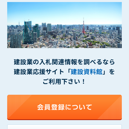
1. 管理者は、会員が本サービスを利用することにより得た情報
等（プログラムを含みます）について、その完全性、正確性
を保証もしないものとします。また、当該情報等に起因して
生じた一切の損害に対して、管理者は、何らの責任も負わな
いものとします。
2. 会員は、自己の費用と責任において本サービスを利用するも
のとし、会員による本サービスの利用に関連し、第三者から
問合せ、クレーム、請求等がなされまたは訴訟が提起された
場合、当該会員は、自らの費用と責任においてこれを解決す
建設業の入札関連情報を調べるなら
るものとし、管理者を一切免責するものとします。
3. 本サービスにおいて掲載されている広告等によって行われる
建設業応援サイト「
建設資料館
」を
取引に起因する損害及び広告等が掲載されたこと自体に起因
ご利用下さい！
する損害については一切責任を負いません。
第11条（運用の停止）
停電や天災等の不可抗力、または保守・点検・加入者の利便性
向上のための設備工事等の為に本サービスの運用を停止するこ
とがあります。運用停止については事前に建設資料館WEB上で
通知申し上げますが、緊急時はその限りではありません。
第12条（変更の届出）