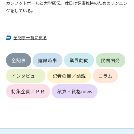
カンフットボールと大学駅伝。休日は健康維持のためのランニン
できるものとします。これに起因する会員または他の第三者が
グをしている。
被った損害について管理者は､一切の責任をも負わないものと
します。
第9条（会員の個人情報）
会員の氏名、住所、性別、年齢、メールアドレスその他本サー
全記事一覧に戻る
ビスの提供に関連して管理者が知り得た会員の個人情報（以下
個人情報といいます）について、管理者は、以下の各号に該当
する場合を除き、第三者に開示または提供しないものとしま
全記事
建設時事
業界動向
民間開発
す。
(1) 会員が、自己の個人情報の開示に事前に同意している場合
(2) 個々の会員を特定できない統計的な処理をした形式で第三
インタビュー
記者の目／論説
コラム
者に提供する場合
(3) 第三者および管理者の権利、財産、安全等を保護するため
特集企画／ＰＲ
積算・資格news
に必要であると管理者が判断した場合
(4) 法令等により開示を求められた場合
第10条（免責事項）
管理者は、会員が登録した内容が以下に該当する、またはその
恐れのあるものは、会員の承諾なく削除できるものとします。