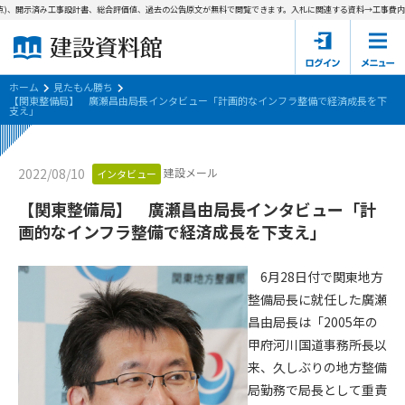
)、開示済み工事設計書、総合評価値、過去の公告原文が無料で閲覧できます。
入札に関連する資料→工事費内訳書
ホーム
建設資料館とは
ホーム
見たもん勝ち
【関東整備局】 廣瀬昌由局長インタビュー「計画的なインフラ整備で経済成長を下
支え」
東京都の入札資料
国土交通省の入札資料
建設メール
2022/08/10
インタビュー
【関東整備局】 廣瀬昌由局長インタビュー「計
見たもん勝ち
第1条（規約の目的）
画的なインフラ整備で経済成長を下支え」
1. 本規約は、建設資料館が提供するサポーター会あ本員、無料
パスワードの再発行
会員登録について
会員サービスの利用条件等について定めるものです。
6月28日付で関東地方
2. 管理者が建設資料館WEB上で随時掲載するルールは本規約の
整備局長に就任した廣瀬
一部を構成するものとします。
サポーター会員一覧
昌由局長は「2005年の
第2条（規約の変更）
甲府河川国道事務所長以
会社概要
お問い合わせ
個人情報保護方針
本規約は、会員の了承を得ることなく、随時変更されることが
来、久しぶりの地方整備
会員規約
あります。変更内容は、建設資料館WEB上に表示した時点で直
局勤務で局長として重責
ちに全ての会員が了承したものとみなします。