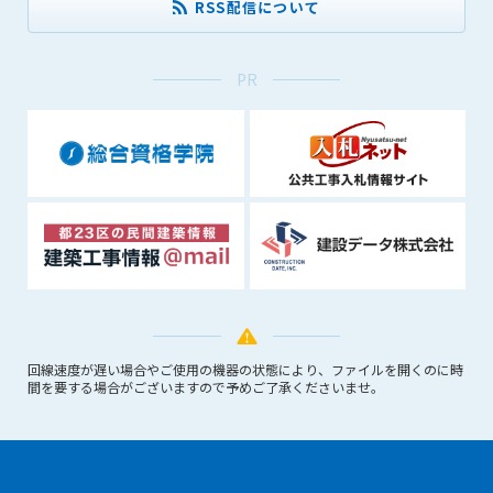
RSS配信について
会員は、住所、電話番号、その他管理者への届出内容に変更が
あった場合には、速やかに所定の方法で変更の届出をするもの
とします。届出がなかったことで会員が不利益を被ったとして
PR
も、管理者は一切その責任を負いません。
第13条（退会／広告掲載解除）
1. サポーター会員が本サービスへの広告掲載を解約する場合
は、契約期間終了月の10日までに書面・電話等で管理者宛に
通知・連絡するものとします。その場合、契約期間終了月の
月末をもって解約とします。
2. 本サービスの最低利用期間はサービスを開始した日から6か
月間とします。
3. いかなる事由によっても、すでにお支払済の料金等の払い戻
しや、日割り計算はしないことを承諾するものとします。
第14条（契約の継続）
回線速度が遅い場合やご使用の機器の状態により、ファイルを開くのに時
間を要する場合がございますので予めご了承くださいませ。
上記13条に規定する退会の意思表示がなき場合、次期契約を自
動延長とします。
第15条（準拠法・管轄裁判所）
本規約の準拠法は日本法とします。本規約をめぐる一切の紛争
については、東京簡易裁判所または東京地方裁判所をもって第