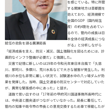
を感じている。特に所管
する関東地方は首都圏を
第4条（会員審査および資格の取り消し）
抱えており、経済規模で
会員とは、本規約を承諾の上、所定の会員申込手続きを完了
全国のGDP（国内総生
後、管理者がこれを承認した者をいいます。
産）の約4割を占めてい
第4条（会員の定義と登録）
るので、管内の成長は日
1. 管理者は前条により審査の結果、会員申込みをした者が以下
本全体の経済成長につな
就任の抱負を語る廣瀬局長
の何れかの項目に該当することがわかった場合、その者の会
がる」と分析しながら
員としての権限を承認しないことがあります。
「経済成長を支え、防災・減災、国土強靱化を図るためには、計
(1) 会員申し込みをした者が実在しなかった場合
画的なインフラ整備が必要だ」と強調した。
(2) 本規約に違反した場合/li>
災害で記憶に新しいのは19年の令和元年東日本台風で「久慈
(3) 会員申し込みの際、申告事項に虚偽があった場合
川、那珂川、多摩川、荒川水系などで大きな被害が発生した。利
(4) 会員申込者が管理者所定の手続き通りに会員申込手続き処
根川の水位も非常に厳しい状況で、試験湛水中の八ッ場ダムが効
理を行わなかった場合
果を発揮した。当時、国土交通省の防災センターで対応していた
(5) その他管理者が会員とすることを不適当と判断した場合
が、異常な緊張感の中にあった」と話す。
2. 管理者は承認後であっても承認した会員が前項の何れかに該
道路で思い出すのは「17年前の甲府河川国道事務所長時代に
当することが判明した場合、会員資格を取り消すことがあり
は、中央道と圏央道がつながっていなかった。局長に着任して、
ます。
管内の知事や政令市の市長との意見交換するため車で移動したが