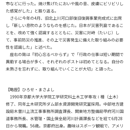
市などに行った。焼け焦げたにおいや風の音、皮膚にビリビリし
(6) 管理者が承認していない営利を目的とした行為
(7) 公序良俗に反する行為
た感覚がした」と振り返る。
(8) 犯罪的行為に結びつく行為
さらに今年の4月、旧北上川河口部復旧復興事業完成式に出席
(9) その他、法律に反する行為
し「新しい息吹のようなものを感じた。日本が災害列島であるこ
(10) 建設資料館から知り得た情報及びダウンロードした情報
とを、改めて強く認識するとともに、災害に対峙（たいじ）し
を、営利を目的として第三者に転売し、または転売のため
て、事前防災の推進、その上で災害発生に備えた取り組みの必要
に第三者に提供すること
性を認識した」と述べた。
座右の銘は『初心忘るべからず』で「行政の仕事は短い期間で
第7条（登録内容の削除）
異動する場合が多く、それぞれのポストは初めてとなる。自分の
管理者は、会員が登録した内容が以下に該当する、またはその
未熟さを忘れずに、取り組んでいくことが大切」と語った。
恐れのあるものは、会員の承諾なく削除できるものとします。
(1) 登録されている情報が、第6条の定める禁止事項に該当する
と管理者が、判断した場合
【略歴】ひろせ・まさよし
(2) 建設資料館の運営および保守管理上、必要と判断した場合
(3) 広告掲載料金の支払が遅延した場合
1990年京都大学大学院工学研究科土木工学専攻Ⅰ種（土木）
(4) その他、管理者が不適当と判断した場合
修了、同年土木研究所ダム部水資源開発研究室採用。中部地方建
設局木曽川上流工事事務所調査課長、関東地方整備局甲府河川国
第8条（サービスの変更・中止等）
道事務所長、水管理・国土保全局河川計画課長などを経て6月28
管理者は、会員の承諾なく、本サービス内容の変更(新規追加、
日から現職。56歳。京都府出身。趣味はスポーツ観戦で、アメリ
廃止を含み)し、本サービスの運営を中止または廃止することが