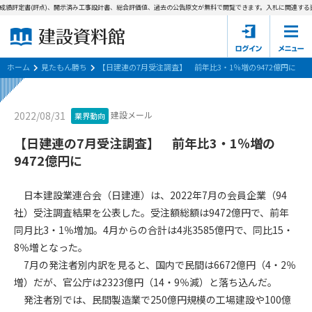
成績評定書(評点)、開示済み工事設計書、総合評価値、過去の公告原文が無料で閲覧できます。
入札に関連する資
ホーム
建設資料館とは
ホーム
見たもん勝ち
【日建連の7月受注調査】 前年比3・1％増の9472億円に
東京都の入札資料
建設メール
2022/08/31
業界動向
国土交通省の入札資料
【日建連の7月受注調査】 前年比3・1％増の
9472億円に
見たもん勝ち
第1条（規約の目的）
1. 本規約は、建設資料館が提供するサポーター会あ本員、無料
パスワードの再発行
日本建設業連合会（日建連）は、2022年7月の会員企業（94
会員登録について
会員サービスの利用条件等について定めるものです。
社）受注調査結果を公表した。受注額総額は9472億円で、前年
2. 管理者が建設資料館WEB上で随時掲載するルールは本規約の
同月比3・1％増加。4月からの合計は4兆3585億円で、同比15・
一部を構成するものとします。
サポーター会員一覧
8％増となった。
第2条（規約の変更）
7月の発注者別内訳を見ると、国内で民間は6672億円（4・2％
会社概要
お問い合わせ
個人情報保護方針
本規約は、会員の了承を得ることなく、随時変更されることが
増）だが、官公庁は2323億円（14・9％減）と落ち込んだ。
会員規約
あります。変更内容は、建設資料館WEB上に表示した時点で直
発注者別では、民間製造業で250億円規模の工場建設や100億
ちに全ての会員が了承したものとみなします。