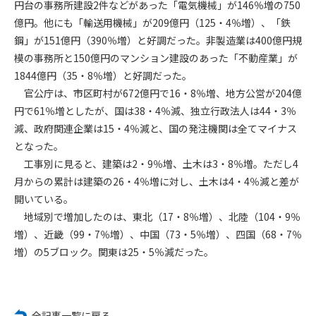
円台の事務所建設2件などがあった「電気機械」が146％増の750
億円。他にも「輸送用機械」が209億円（125・4％増）、「鉄
第4条（会員審査および資格の取り消し）
鋼」が151億円（390％増）と好調だった。非製造業は400億円規
会員とは、本規約を承諾の上、所定の会員申込手続きを完了
模の事務所と150億円のマンション建設のあった「不動産業」が
後、管理者がこれを承認した者をいいます。
1844億円（35・8％増）と好調だった。
官公庁は、市区町村が672億円で16・8％増、地方公営が204億
第4条（会員の定義と登録）
1. 管理者は前条により審査の結果、会員申込みをした者が以下
円で61％増としたが、国は38・4％減、独立行政法人は44・3％
の何れかの項目に該当することがわかった場合、その者の会
減、政府関連企業は15・4％減と、国の発注機関は全てマイナス
員としての権限を承認しないことがあります。
となった。
(1) 会員申し込みをした者が実在しなかった場合
工事別に見ると、建築は2・9％増、土木は3・8％増。ただし4
(2) 本規約に違反した場合/li>
月からの累計は建築の26・4％増に対し、土木は4・4％減と差が
(3) 会員申し込みの際、申告事項に虚偽があった場合
開いている。
(4) 会員申込者が管理者所定の手続き通りに会員申込手続き処
地域別で増加したのは、東北（17・8％増）、北陸（104・9％
理を行わなかった場合
増）、近畿（99・7％増）、中国（73・5％増）、四国（68・7％
(5) その他管理者が会員とすることを不適当と判断した場合
増）の5ブロック。関東は25・5％減だった。
2. 管理者は承認後であっても承認した会員が前項の何れかに該
当することが判明した場合、会員資格を取り消すことがあり
ます。
全記事一覧に戻る