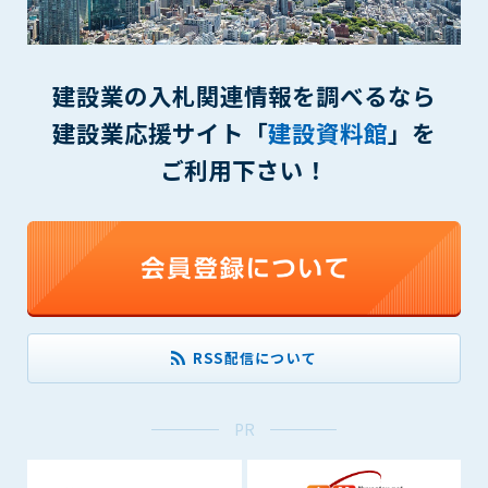
(6) 管理者が承認していない営利を目的とした行為
(7) 公序良俗に反する行為
(8) 犯罪的行為に結びつく行為
(9) その他、法律に反する行為
建設業の入札関連情報を調べるなら
(10) 建設資料館から知り得た情報及びダウンロードした情報
建設業応援サイト「
建設資料館
」を
を、営利を目的として第三者に転売し、または転売のため
に第三者に提供すること
ご利用下さい！
第7条（登録内容の削除）
管理者は、会員が登録した内容が以下に該当する、またはその
恐れのあるものは、会員の承諾なく削除できるものとします。
(1) 登録されている情報が、第6条の定める禁止事項に該当する
と管理者が、判断した場合
(2) 建設資料館の運営および保守管理上、必要と判断した場合
RSS配信について
(3) 広告掲載料金の支払が遅延した場合
(4) その他、管理者が不適当と判断した場合
PR
第8条（サービスの変更・中止等）
管理者は、会員の承諾なく、本サービス内容の変更(新規追加、
廃止を含み)し、本サービスの運営を中止または廃止することが