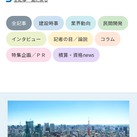
第5条（IDおよびパスワードの管理）
1. 会員は申込の際に管理者が発行したIDおよびパスワードの使
用および管理について責任を負うものとします。
2. 会員は、自己のIDおよびパスワードを、貸与、譲渡、売買、
全記事
建設時事
業界動向
民間開発
その他形態を問わず、第三者に利用させることはできませ
ん。
インタビュー
記者の目／論説
コラム
3. 会員は、IDおよびパスワードの管理不十分、使用上の過誤、
第三者（他の会員を含む）の使用等による損害について責任
特集企画／ＰＲ
積算・資格news
を負うものとし、管理者は一切責任を負いません。
第6条（会員の禁止事項）
1. 会員は建設資料館WEB上で以下の行為をしないものとしま
す。
(1) 第三者または管理者の著作権、その他知的所有権を侵害す
る行為
(2) 第三者または管理者の財産、プライバシー等を侵害する行
為
(3) 第三者または管理者を誹謗中傷する行為
(4) 有害なコンピュータプログラム等を送信又は書き込む行為
(5) 第三者に不利益を与える行為