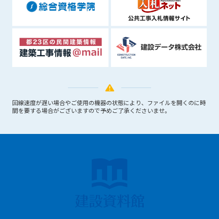
できるものとします。これに起因する会員または他の第三者が
被った損害について管理者は､一切の責任をも負わないものと
します。
第9条（会員の個人情報）
会員の氏名、住所、性別、年齢、メールアドレスその他本サー
ビスの提供に関連して管理者が知り得た会員の個人情報（以下
個人情報といいます）について、管理者は、以下の各号に該当
する場合を除き、第三者に開示または提供しないものとしま
す。
回線速度が遅い場合やご使用の機器の状態により、ファイルを開くのに時
(1) 会員が、自己の個人情報の開示に事前に同意している場合
間を要する場合がございますので予めご了承くださいませ。
(2) 個々の会員を特定できない統計的な処理をした形式で第三
者に提供する場合
(3) 第三者および管理者の権利、財産、安全等を保護するため
に必要であると管理者が判断した場合
(4) 法令等により開示を求められた場合
第10条（免責事項）
管理者は、会員が登録した内容が以下に該当する、またはその
恐れのあるものは、会員の承諾なく削除できるものとします。