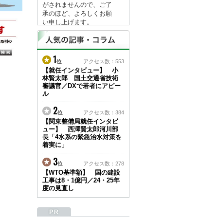
がされませんので、ご了
承のほど、よろしくお願
い申し上げます。
なお、情報は８月１７日
(月)より登録されます。
1
2026/04/23
位
アクセス数：553
●ゴールデンウィークに
【就任インタビュー】 小
林賢太郎 国土交通省技術
伴う情報更新停止のお知
審議官／DXで若者にアピー
らせ(05/02～05/10)●
ル
ユーザー各位
建設資料館をご利用いた
2
位
アクセス数：384
だき、誠に有難うござい
【関東整備局就任インタビ
ます。
ュー】 西澤賢太郎河川部
下記の期間につきまし
長「4水系の緊急治水対策を
て、弊社休業のため情報
着実に」
更新を停止させていただ
きます。
3
位
アクセス数：278
【期間】５月２日(土)～
【WTO基準額】 国の建設
５月１０日(日)
工事は8・1億円／24・25年
上記の期間、情報の更新
度の見直し
がされませんので、ご了
承のほど、よろしくお願
い申し上げます。