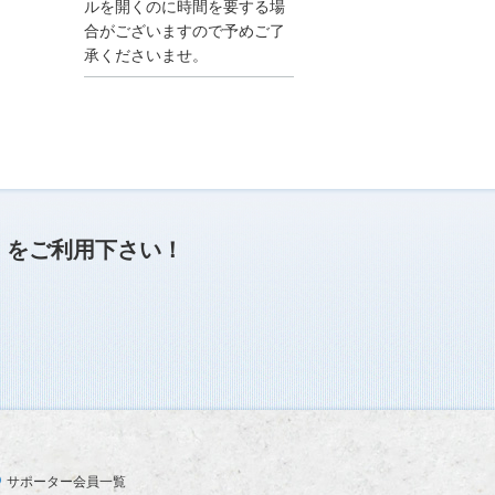
●夏季休業に伴う情報更
ルを開くのに時間を要する場
新停止のお知らせ●
合がございますので予めご了
建設資料館をご利用いた
承くださいませ。
だき、誠に有難うござい
ます。
下記の期間につきまし
て、弊社休業のため情報
更新を停止させていただ
きます。
【期間】８月９日(土)～
８月１７日(日)
上記の期間、情報の更新
がされませんので、ご了
」
をご利用下さい！
承のほど、よろしくお願
い申し上げます。
なお、情報は８月１８日
(月)より登録されます。
2025/04/24
●ゴールデンウィークに
伴う情報更新停止のお知
らせ(04/26～04/29、05/0
3～05/06)●
ユーザー各位
サポーター会員一覧
建設資料館をご利用いた