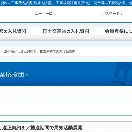
資料→工事費内訳書(積算内訳書)、工事成績評定書(評点)、開示済み工事設計書
ユーザーID：
パスワード：
】 法令順守し適正契約を／推進期間で周知活動展開
業応援団～
し適正契約を／推進期間で周知活動展開