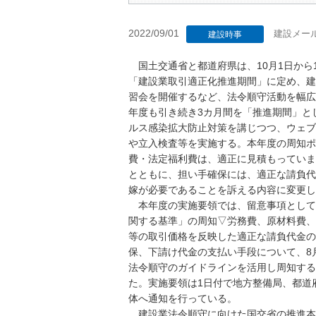
2022/09/01
建設メー
建設時事
国土交通省と都道府県は、10月1日から1
「建設業取引適正化推進期間」に定め、建
習会を開催するなど、法令順守活動を幅広く
年度も引き続き3カ月間を「推進期間」と
ルス感染拡大防止対策を講じつつ、ウェブ
や立入検査等を実施する。本年度の周知ポ
費・法定福利費は、適正に見積もっていま
とともに、担い手確保には、適正な請負代
嫁が必要であることを訴える内容に変更し
本年度の実施要領では、留意事項として
関する基準」の周知▽労務費、原材料費、
等の取引価格を反映した適正な請負代金の
保、下請け代金の支払い手段について、8
法令順守のガイドラインを活用し周知する
た。実施要領は1日付で地方整備局、都道
体へ通知を行っている。
建設業法令順守に向けた国交省の推進本