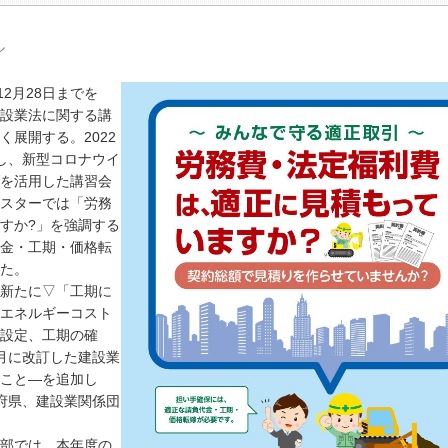
ル
2月28日までを
設業法に関する講
展開する。2022
し、新型コロナウイ
を活用した講習会
スターでは「労務
すか?」を強調する
金・工期・価格転
た。
新たに▽「工期に
エネルギーコスト
設定、工期の確
月に改訂した建設業
こと―を追加し
府県、建設業関係団
部では、本年度の