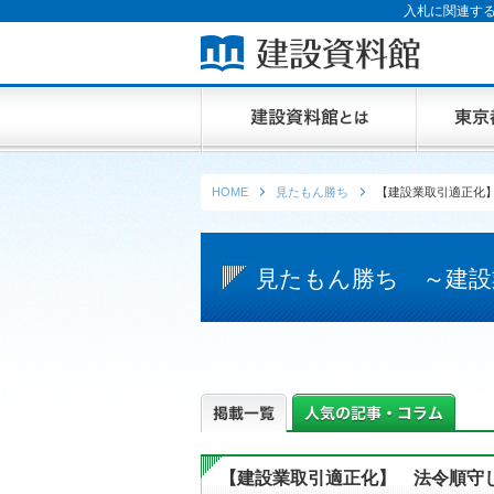
入札に関連する
HOME
見たもん勝ち
【建設業取引適正化
見たもん勝ち ～建設
【建設業取引適正化】 法令順守