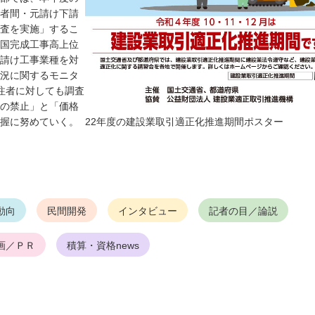
者間・元請け下請
査を実施」するこ
国完成工事高上位
請け工事業種を対
況に関するモニタ
注者に対しても調査
の禁止」と「価格
握に努めていく。
22年度の建設業取引適正化推進期間ポスター
動向
民間開発
インタビュー
記者の目／論説
画／ＰＲ
積算・資格news