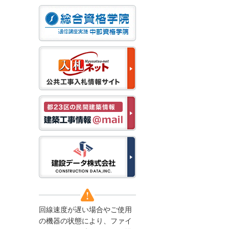
なお、５月１１日（月）
から通常通り運営いたし
ます。
2025/12/22
●年末年始に伴う情報更
新停止のお知らせ●
建設資料館をご利用いた
だき、誠に有難うござい
ます。
下記の期間につきまし
て、弊社休業のため情報
更新を停止させていただ
きます。
【期間】１２月２７日
(土)～１月４日(日)
上記の期間、情報の更新
がされませんので、ご了
承のほど、よろしくお願
い申し上げます。
なお、情報は１月５日
(月)より登録されます。
回線速度が遅い場合やご使用
2025/08/04
の機器の状態により、ファイ