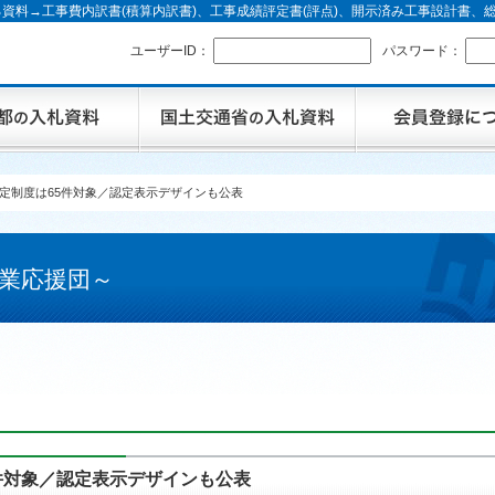
資料→工事費内訳書(積算内訳書)、工事成績評定書(評点)、開示済み工事設計書
ユーザーID：
パスワード：
認定制度は65件対象／認定表示デザインも公表
業応援団～
5件対象／認定表示デザインも公表