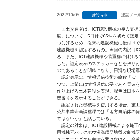
2022/10/05
建設メー
建設時事
国土交通省は、ICT建設機械の導入支援
度」について、5日付で65件を初めて認定
つなげるため、従来の建設機械に後付けで
建設機械を認定するもの。今回の内訳はICT
る。また、ICT建設機械や装置群に付け
した。認定表示のステッカーなどを張り付
のであることが明確になり、円滑な現場導
認定表示は、情報通信技術の略称「ICT
つつ、上部には情報通信の要である電波を
作り上げる土木建設を表現。配色は日本を
定番号を表示することができる。
認定された機械等を使用する場合、施工
公共事業企画調整課では「地方自治体の発
ではないか」と話している。
認定の対象は、ICT建設機械による施工
用機械▽バックホウ浚渫船▽地盤改良機▽
メーカーなどから申請を受け付ける。今後