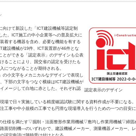
ル
に向けて新設した「ICT建設機械等認定制
した。ICT施工の中小企業等への普及拡大に
装着する機器を含め、必要な機能を有する
建設機械が19件、ICT装置群が46件とな
ることができる「認定表示」のデザインも公表
けることにより、国交省の認定を受けたも
入につながることが期待される。
」の小文字をメカニカルなデザインで表現し
、下部の文字をつなぐ横線はICT建設機械が
イメージして白地に赤とした。それぞれ認
認定表示のデザイン
現場で日々実施している精度確認試験に関する資料作成が不要になる。
注工事や中小規模の工事でも円滑な現場導入を行うための一つの目安に
の仕様を満たす▽掘削・法面整形作業用機械▽敷均し作業用機械▽締固
路面切削機―のいずれかで、建設機械メーカー、測量機器メーカー、レ
の認定申請は随時受け付けとなる。