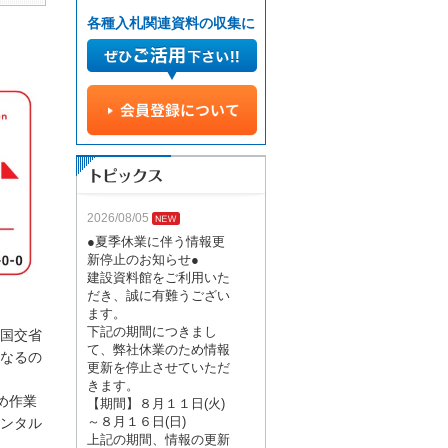
各種入札関連資料の収集に
2026/08/05
●夏季休業に伴う情報更
新停止のお知らせ●
建設資料館をご利用いた
だき、誠に有難うござい
ます。
下記の期間につきまし
国交省
て、弊社休業のため情報
なるの
更新を停止させていただ
きます。
め作業
【期間】８月１１日(火)
～８月１６日(日)
ンタル
上記の期間、情報の更新