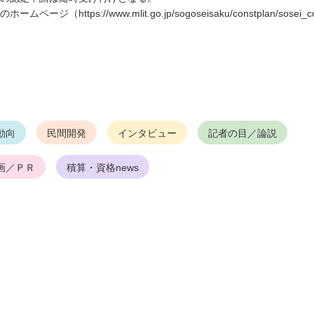
ps://www.mlit.go.jp/sogoseisaku/constplan/sosei_con
動向
民間開発
インタビュー
記者の目／論説
画／ＰＲ
積算・資格news