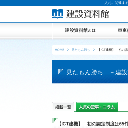
入札に関連する
HOME
見たもん勝ち
【ICT建機】 初の
見たもん勝ち ～建設
【ICT建機】 初の認定制度は6