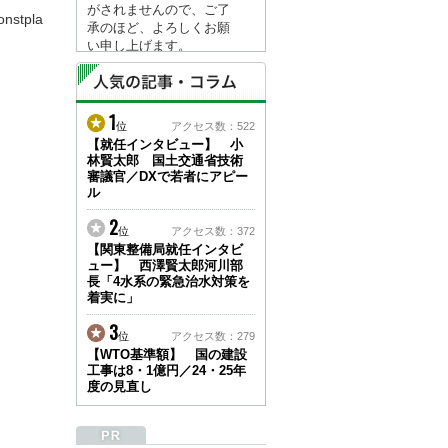
がされませんので、ご了
stpla
承のほど、よろしくお願
い申し上げます。
なお、情報は８月１７日
(月)より登録されます。
1
2026/04/23
位
アクセス数：522
●ゴールデンウィークに
【就任インタビュー】 小
林賢太郎 国土交通省技術
伴う情報更新停止のお知
審議官／DXで若者にアピー
らせ(05/02～05/10)●
ル
ユーザー各位
建設資料館をご利用いた
2
位
アクセス数：372
だき、誠に有難うござい
【関東整備局就任インタビ
ます。
ュー】 西澤賢太郎河川部
下記の期間につきまし
長「4水系の緊急治水対策を
て、弊社休業のため情報
着実に」
更新を停止させていただ
きます。
3
位
アクセス数：279
【期間】５月２日(土)～
【WTO基準額】 国の建設
５月１０日(日)
工事は8・1億円／24・25年
上記の期間、情報の更新
度の見直し
がされませんので、ご了
承のほど、よろしくお願
い申し上げます。