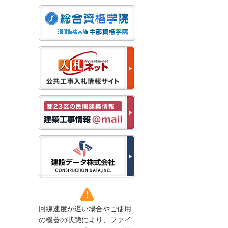
なお、５月１１日（月）
から通常通り運営いたし
ます。
2025/12/22
●年末年始に伴う情報更
新停止のお知らせ●
建設資料館をご利用いた
だき、誠に有難うござい
ます。
下記の期間につきまし
て、弊社休業のため情報
更新を停止させていただ
きます。
【期間】１２月２７日
(土)～１月４日(日)
上記の期間、情報の更新
がされませんので、ご了
承のほど、よろしくお願
い申し上げます。
なお、情報は１月５日
(月)より登録されます。
回線速度が遅い場合やご使用
2025/08/04
の機器の状態により、ファイ