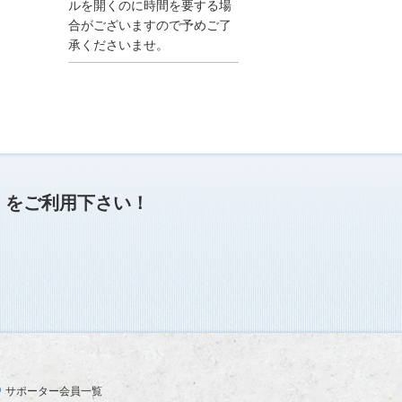
●夏季休業に伴う情報更
ルを開くのに時間を要する場
新停止のお知らせ●
合がございますので予めご了
建設資料館をご利用いた
承くださいませ。
だき、誠に有難うござい
ます。
下記の期間につきまし
て、弊社休業のため情報
更新を停止させていただ
きます。
【期間】８月９日(土)～
８月１７日(日)
上記の期間、情報の更新
がされませんので、ご了
」
をご利用下さい！
承のほど、よろしくお願
い申し上げます。
なお、情報は８月１８日
(月)より登録されます。
2025/04/24
●ゴールデンウィークに
伴う情報更新停止のお知
らせ(04/26～04/29、05/0
3～05/06)●
ユーザー各位
サポーター会員一覧
建設資料館をご利用いた