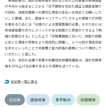
長橋局長は、設計労務単価を決めるための公共事業労務費調査
が今月から始まることから「元下関係を含めた適正な請負金額で
第4条（会員審査および資格の取り消し）
の契約、技能労働者への適切な賃金の支払いを改めてお願いした
会員とは、本規約を承諾の上、所定の会員申込手続きを完了
い」と要請。また、建設キャリアアップシステムの現場での利用
後、管理者がこれを承認した者をいいます。
を進めるためには「元請けによる環境整備が必要。そのためには
地域建設業の方々にメリットがある制度だと実感ができるよう明
第4条（会員の定義と登録）
確に制度化する」とした上で「労務費調査において、技能や経験
1. 管理者は前条により審査の結果、会員申込みをした者が以下
に応じた賃金の実態をより具体的に把握し、レベル別の賃金目安
の何れかの項目に該当することがわかった場合、その者の会
を示すといったことで労務費と能力評価の連携について検討して
員としての権限を承認しないことがあります。
(1) 会員申し込みをした者が実在しなかった場合
いきたい」と話した。
(2) 本規約に違反した場合/li>
なお、当日の会議で来賓の佐藤信秋参議院議員は、設計労務単
(3) 会員申し込みの際、申告事項に虚偽があった場合
価を10％上げる必要があるとの見解を述べている。
(4) 会員申込者が管理者所定の手続き通りに会員申込手続き処
理を行わなかった場合
(5) その他管理者が会員とすることを不適当と判断した場合
全記事一覧に戻る
2. 管理者は承認後であっても承認した会員が前項の何れかに該
当することが判明した場合、会員資格を取り消すことがあり
ます。
全記事
建設時事
業界動向
民間開発