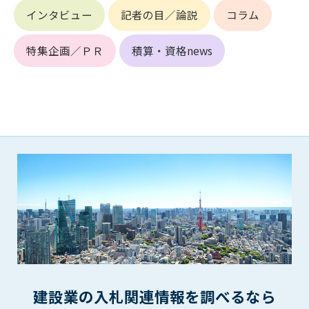
第5条（IDおよびパスワードの管理）
インタビュー
記者の目／論説
コラム
1. 会員は申込の際に管理者が発行したIDおよびパスワードの使
用および管理について責任を負うものとします。
2. 会員は、自己のIDおよびパスワードを、貸与、譲渡、売買、
特集企画／ＰＲ
積算・資格news
その他形態を問わず、第三者に利用させることはできませ
ん。
3. 会員は、IDおよびパスワードの管理不十分、使用上の過誤、
第三者（他の会員を含む）の使用等による損害について責任
を負うものとし、管理者は一切責任を負いません。
第6条（会員の禁止事項）
1. 会員は建設資料館WEB上で以下の行為をしないものとしま
す。
(1) 第三者または管理者の著作権、その他知的所有権を侵害す
る行為
(2) 第三者または管理者の財産、プライバシー等を侵害する行
為
(3) 第三者または管理者を誹謗中傷する行為
(4) 有害なコンピュータプログラム等を送信又は書き込む行為
建設業の入札関連情報を調べるなら
(5) 第三者に不利益を与える行為