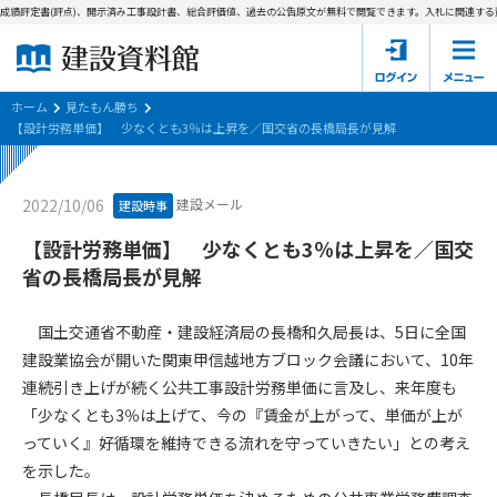
成績評定書(評点)、開示済み工事設計書、総合評価値、過去の公告原文が無料で閲覧できます。
入札に関連する資
ホーム
建設資料館とは
ホーム
見たもん勝ち
【設計労務単価】 少なくとも3％は上昇を／国交省の長橋局長が見解
東京都の入札資料
建設メール
2022/10/06
建設時事
国土交通省の入札資料
【設計労務単価】 少なくとも3％は上昇を／国交
見たもん勝ち
第1条（規約の目的）
省の長橋局長が見解
1. 本規約は、建設資料館が提供するサポーター会あ本員、無料
パスワードの再発行
会員登録について
会員サービスの利用条件等について定めるものです。
国土交通省不動産・建設経済局の長橋和久局長は、5日に全国
2. 管理者が建設資料館WEB上で随時掲載するルールは本規約の
建設業協会が開いた関東甲信越地方ブロック会議において、10年
一部を構成するものとします。
サポーター会員一覧
連続引き上げが続く公共工事設計労務単価に言及し、来年度も
「少なくとも3％は上げて、今の『賃金が上がって、単価が上が
第2条（規約の変更）
会社概要
お問い合わせ
個人情報保護方針
っていく』好循環を維持できる流れを守っていきたい」との考え
本規約は、会員の了承を得ることなく、随時変更されることが
会員規約
を示した。
あります。変更内容は、建設資料館WEB上に表示した時点で直
ちに全ての会員が了承したものとみなします。