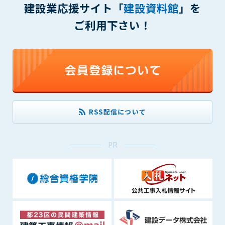
建設業応援サイト「
建設資料館
」を
(6) 管理者が承認していない営利を目的とした行為
(7) 公序良俗に反する行為
ご利用下さい！
(8) 犯罪的行為に結びつく行為
(9) その他、法律に反する行為
(10) 建設資料館から知り得た情報及びダウンロードした情報
を、営利を目的として第三者に転売し、または転売のため
に第三者に提供すること
第7条（登録内容の削除）
管理者は、会員が登録した内容が以下に該当する、またはその
RSS配信について
恐れのあるものは、会員の承諾なく削除できるものとします。
(1) 登録されている情報が、第6条の定める禁止事項に該当する
と管理者が、判断した場合
PR
(2) 建設資料館の運営および保守管理上、必要と判断した場合
(3) 広告掲載料金の支払が遅延した場合
(4) その他、管理者が不適当と判断した場合
第8条（サービスの変更・中止等）
管理者は、会員の承諾なく、本サービス内容の変更(新規追加、
廃止を含み)し、本サービスの運営を中止または廃止することが