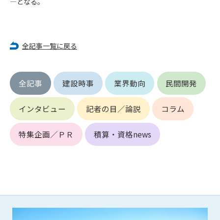
―となる。
第5条（IDおよびパスワードの管理）
1. 会員は申込の際に管理者が発行したIDおよびパスワードの使
用および管理について責任を負うものとします。
2. 会員は、自己のIDおよびパスワードを、貸与、譲渡、売買、
全記事一覧に戻る
その他形態を問わず、第三者に利用させることはできませ
ん。
3. 会員は、IDおよびパスワードの管理不十分、使用上の過誤、
第三者（他の会員を含む）の使用等による損害について責任
全記事
建設時事
業界動向
民間開発
を負うものとし、管理者は一切責任を負いません。
インタビュー
記者の目／論説
コラム
第6条（会員の禁止事項）
1. 会員は建設資料館WEB上で以下の行為をしないものとしま
特集企画／ＰＲ
積算・資格news
す。
(1) 第三者または管理者の著作権、その他知的所有権を侵害す
る行為
(2) 第三者または管理者の財産、プライバシー等を侵害する行
為
(3) 第三者または管理者を誹謗中傷する行為
(4) 有害なコンピュータプログラム等を送信又は書き込む行為
(5) 第三者に不利益を与える行為