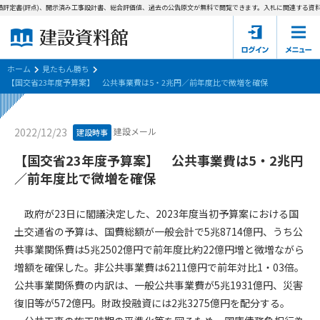
評定書(評点)、開示済み工事設計書、総合評価値、過去の公告原文が無料で閲覧できます。
入札に関連する資料→
ホーム
建設資料館とは
ホーム
見たもん勝ち
【国交省23年度予算案】 公共事業費は5・2兆円／前年度比で微増を確保
東京都の入札資料
建設メール
2022/12/23
建設時事
国土交通省の入札資料
【国交省23年度予算案】 公共事業費は5・2兆円
見たもん勝ち
第1条（規約の目的）
／前年度比で微増を確保
1. 本規約は、建設資料館が提供するサポーター会あ本員、無料
パスワードの再発行
会員登録について
会員サービスの利用条件等について定めるものです。
政府が23日に閣議決定した、2023年度当初予算案における国
2. 管理者が建設資料館WEB上で随時掲載するルールは本規約の
土交通省の予算は、国費総額が一般会計で5兆8714億円、うち公
一部を構成するものとします。
サポーター会員一覧
共事業関係費は5兆2502億円で前年度比約22億円増と微増ながら
増額を確保した。非公共事業費は6211億円で前年対比1・03倍。
第2条（規約の変更）
会社概要
お問い合わせ
個人情報保護方針
公共事業関係費の内訳は、一般公共事業費が5兆1931億円、災害
本規約は、会員の了承を得ることなく、随時変更されることが
会員規約
復旧等が572億円。財政投融資には2兆3275億円を配分する。
あります。変更内容は、建設資料館WEB上に表示した時点で直
ちに全ての会員が了承したものとみなします。