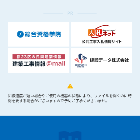
1. 管理者は、会員が本サービスを利用することにより得た情報
等（プログラムを含みます）について、その完全性、正確性
PR
を保証もしないものとします。また、当該情報等に起因して
生じた一切の損害に対して、管理者は、何らの責任も負わな
いものとします。
2. 会員は、自己の費用と責任において本サービスを利用するも
のとし、会員による本サービスの利用に関連し、第三者から
問合せ、クレーム、請求等がなされまたは訴訟が提起された
場合、当該会員は、自らの費用と責任においてこれを解決す
るものとし、管理者を一切免責するものとします。
3. 本サービスにおいて掲載されている広告等によって行われる
取引に起因する損害及び広告等が掲載されたこと自体に起因
する損害については一切責任を負いません。
回線速度が遅い場合やご使用の機器の状態により、ファイルを開くのに時
第11条（運用の停止）
間を要する場合がございますので予めご了承くださいませ。
停電や天災等の不可抗力、または保守・点検・加入者の利便性
向上のための設備工事等の為に本サービスの運用を停止するこ
とがあります。運用停止については事前に建設資料館WEB上で
通知申し上げますが、緊急時はその限りではありません。
第12条（変更の届出）