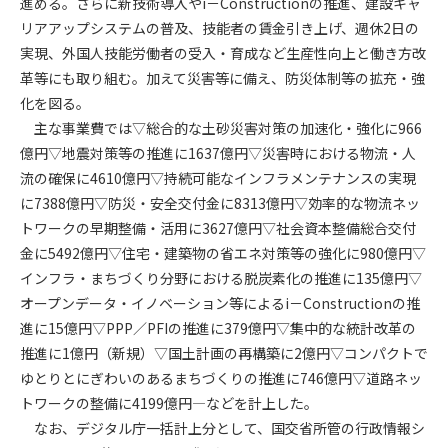
進める。さらに新技術導入やi－Constructionの推進、建設キャ
第5条（IDおよびパスワードの管理）
1. 会員は申込の際に管理者が発行したIDおよびパスワードの使
リアアップシステムの普及、技能者の賃金引き上げ、週休2日の
用および管理について責任を負うものとします。
実現、外国人技能労働者の受入・育成など生産性向上と働き方改
2. 会員は、自己のIDおよびパスワードを、貸与、譲渡、売買、
革等にも取り組む。加えて災害等に備え、防災体制等の拡充・強
その他形態を問わず、第三者に利用させることはできませ
化を図る。
ん。
主な事業費では▽総合的な土砂災害対策の加速化・強化に966
3. 会員は、IDおよびパスワードの管理不十分、使用上の過誤、
億円▽地震対策等の推進に1637億円▽災害時における物流・人
第三者（他の会員を含む）の使用等による損害について責任
流の確保に4610億円▽持続可能なインフラメンテナンスの実現
を負うものとし、管理者は一切責任を負いません。
に7388億円▽防災・安全交付金に8313億円▽効率的な物流ネッ
トワークの早期整備・活用に3627億円▽社会資本整備総合交付
第6条（会員の禁止事項）
金に5492億円▽住宅・建築物の省エネ対策等の強化に980億円▽
1. 会員は建設資料館WEB上で以下の行為をしないものとしま
す。
インフラ・まちづくり分野における脱炭素化の推進に135億円▽
(1) 第三者または管理者の著作権、その他知的所有権を侵害す
オープンデータ・イノベーション等によるi－Constructionの推
る行為
進に15億円▽PPP／PFIの推進に379億円▽集中的な統計改革の
(2) 第三者または管理者の財産、プライバシー等を侵害する行
推進に1億円（新規）▽国土計画の再構築に2億円▽コンパクトで
為
ゆとりとにぎわいのあるまちづくりの推進に746億円▽道路ネッ
(3) 第三者または管理者を誹謗中傷する行為
トワークの整備に4199億円―などを計上した。
(4) 有害なコンピュータプログラム等を送信又は書き込む行為
なお、デジタル庁一括計上分として、国交省所管の行政情報シ
(5) 第三者に不利益を与える行為