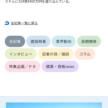
ステムに324億4400万円を盛り込んでいる。
(6) 管理者が承認していない営利を目的とした行為
(7) 公序良俗に反する行為
(8) 犯罪的行為に結びつく行為
(9) その他、法律に反する行為
全記事一覧に戻る
(10) 建設資料館から知り得た情報及びダウンロードした情報
を、営利を目的として第三者に転売し、または転売のため
に第三者に提供すること
全記事
建設時事
業界動向
民間開発
第7条（登録内容の削除）
管理者は、会員が登録した内容が以下に該当する、またはその
インタビュー
記者の目／論説
コラム
恐れのあるものは、会員の承諾なく削除できるものとします。
(1) 登録されている情報が、第6条の定める禁止事項に該当する
特集企画／ＰＲ
積算・資格news
と管理者が、判断した場合
(2) 建設資料館の運営および保守管理上、必要と判断した場合
(3) 広告掲載料金の支払が遅延した場合
(4) その他、管理者が不適当と判断した場合
第8条（サービスの変更・中止等）
管理者は、会員の承諾なく、本サービス内容の変更(新規追加、
廃止を含み)し、本サービスの運営を中止または廃止することが