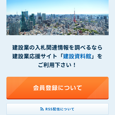
できるものとします。これに起因する会員または他の第三者が
被った損害について管理者は､一切の責任をも負わないものと
します。
第9条（会員の個人情報）
会員の氏名、住所、性別、年齢、メールアドレスその他本サー
ビスの提供に関連して管理者が知り得た会員の個人情報（以下
個人情報といいます）について、管理者は、以下の各号に該当
建設業の入札関連情報を調べるなら
する場合を除き、第三者に開示または提供しないものとしま
す。
建設業応援サイト「
建設資料館
」を
(1) 会員が、自己の個人情報の開示に事前に同意している場合
ご利用下さい！
(2) 個々の会員を特定できない統計的な処理をした形式で第三
者に提供する場合
(3) 第三者および管理者の権利、財産、安全等を保護するため
に必要であると管理者が判断した場合
(4) 法令等により開示を求められた場合
第10条（免責事項）
管理者は、会員が登録した内容が以下に該当する、またはその
RSS配信について
恐れのあるものは、会員の承諾なく削除できるものとします。