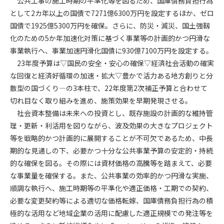
公共工事の施工時期の平準化等を図るため、国庫債務負担行為
として2カ年以上の国債で7271億6300万円を設定するほか、ゼロ
第4条（会員審査および資格の取り消し）
国債で1925億5300万円を確保。さらに、防災・減災、国土強靱
会員とは、本規約を承諾の上、所定の会員申込手続きを完了
化のための5か年加速化対策に基づく事業等の計画的かつ円滑な
後、管理者がこれを承認した者をいいます。
事業執行へ、事業加速円滑化国債に930億7100万円を設定する。
23年度予算は▽国民の安全・安心の確保▽経済社会活動の確実
第4条（会員の定義と登録）
な回復と経済好循環の加速・拡大▽豊かで活力ある地方創りと分
1. 管理者は前条により審査の結果、会員申込みをした者が以下
散型の国づくり―の3本柱で、22年度第2次補正予算と合わせて
の何れかの項目に該当することがわかった場合、その者の会
切れ目なく取り組みを進め、施策効果を早期発現させる。
員としての権限を承認しないことがあります。
(1) 会員申し込みをした者が実在しなかった場合
社会資本整備は未来への投資とし、既存施設の計画的な維持管
(2) 本規約に違反した場合/li>
理・更新・利活用を図りながら、波及効果の大きなプロジェクト
(3) 会員申し込みの際、申告事項に虚偽があった場合
等を戦略的かつ計画的に展開することが不可欠であるため、中長
(4) 会員申込者が管理者所定の手続き通りに会員申込手続き処
期的な見通しの下、必要かつ十分な公共事業予算の安定的・持続
理を行わなかった場合
的な確保を図る。その際には資材価格の高騰等を踏まえて、必要
(5) その他管理者が会員とすることを不適当と判断した場合
な事業量を確保する。また、公共事業の効率的かつ円滑な実施、
2. 管理者は承認後であっても承認した会員が前項の何れかに該
順調な執行へ、施工時期等の平準化や適正価格・工期での契約、
当することが判明した場合、会員資格を取り消すことがあり
必要な変更契約等による適切な価格転嫁、国庫債務負担行為の積
ます。
極的な活用など地域企業の活用に配慮した適正規模での発注等を