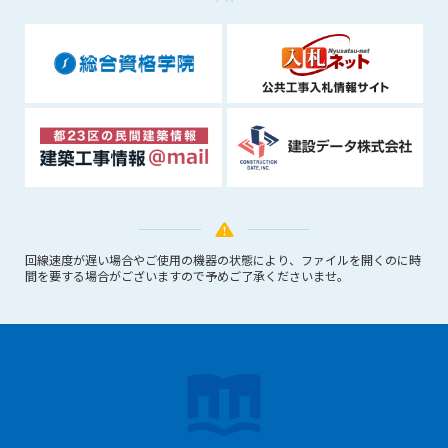
できるものとします。これに起因する会員または他の第三者が
被った損害について管理者は､一切の責任をも負わないものと
します。
第9条（会員の個人情報）
会員の氏名、住所、性別、年齢、メールアドレスその他本サー
ビスの提供に関連して管理者が知り得た会員の個人情報（以下
個人情報といいます）について、管理者は、以下の各号に該当
する場合を除き、第三者に開示または提供しないものとしま
す。
(1) 会員が、自己の個人情報の開示に事前に同意している場合
(2) 個々の会員を特定できない統計的な処理をした形式で第三
回線速度が遅い場合やご使用の機器の状態により、ファイルを開くのに時
者に提供する場合
間を要する場合がございますので予めご了承くださいませ。
(3) 第三者および管理者の権利、財産、安全等を保護するため
に必要であると管理者が判断した場合
(4) 法令等により開示を求められた場合
第10条（免責事項）
管理者は、会員が登録した内容が以下に該当する、またはその
恐れのあるものは、会員の承諾なく削除できるものとします。