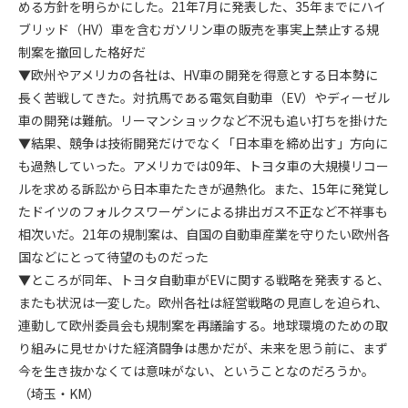
める方針を明らかにした。21年7月に発表した、35年までにハイ
ブリッド（HV）車を含むガソリン車の販売を事実上禁止する規
第4条（会員審査および資格の取り消し）
制案を撤回した格好だ
会員とは、本規約を承諾の上、所定の会員申込手続きを完了
▼欧州やアメリカの各社は、HV車の開発を得意とする日本勢に
後、管理者がこれを承認した者をいいます。
長く苦戦してきた。対抗馬である電気自動車（EV）やディーゼル
車の開発は難航。リーマンショックなど不況も追い打ちを掛けた
第4条（会員の定義と登録）
1. 管理者は前条により審査の結果、会員申込みをした者が以下
▼結果、競争は技術開発だけでなく「日本車を締め出す」方向に
の何れかの項目に該当することがわかった場合、その者の会
も過熱していった。アメリカでは09年、トヨタ車の大規模リコー
員としての権限を承認しないことがあります。
ルを求める訴訟から日本車たたきが過熱化。また、15年に発覚し
(1) 会員申し込みをした者が実在しなかった場合
たドイツのフォルクスワーゲンによる排出ガス不正など不祥事も
(2) 本規約に違反した場合/li>
相次いだ。21年の規制案は、自国の自動車産業を守りたい欧州各
(3) 会員申し込みの際、申告事項に虚偽があった場合
国などにとって待望のものだった
(4) 会員申込者が管理者所定の手続き通りに会員申込手続き処
▼ところが同年、トヨタ自動車がEVに関する戦略を発表すると、
理を行わなかった場合
またも状況は一変した。欧州各社は経営戦略の見直しを迫られ、
(5) その他管理者が会員とすることを不適当と判断した場合
連動して欧州委員会も規制案を再議論する。地球環境のための取
2. 管理者は承認後であっても承認した会員が前項の何れかに該
り組みに見せかけた経済闘争は愚かだが、未来を思う前に、まず
当することが判明した場合、会員資格を取り消すことがあり
今を生き抜かなくては意味がない、ということなのだろうか。
ます。
（埼玉・KM）