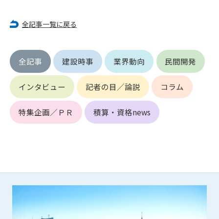
第5条（IDおよびパスワードの管理）
1. 会員は申込の際に管理者が発行したIDおよびパスワードの使
全記事一覧に戻る
用および管理について責任を負うものとします。
2. 会員は、自己のIDおよびパスワードを、貸与、譲渡、売買、
その他形態を問わず、第三者に利用させることはできませ
ん。
全記事
建設時事
業界動向
民間開発
3. 会員は、IDおよびパスワードの管理不十分、使用上の過誤、
第三者（他の会員を含む）の使用等による損害について責任
インタビュー
記者の目／論説
コラム
を負うものとし、管理者は一切責任を負いません。
特集企画／ＰＲ
積算・資格news
第6条（会員の禁止事項）
1. 会員は建設資料館WEB上で以下の行為をしないものとしま
す。
(1) 第三者または管理者の著作権、その他知的所有権を侵害す
る行為
(2) 第三者または管理者の財産、プライバシー等を侵害する行
為
(3) 第三者または管理者を誹謗中傷する行為
(4) 有害なコンピュータプログラム等を送信又は書き込む行為
(5) 第三者に不利益を与える行為