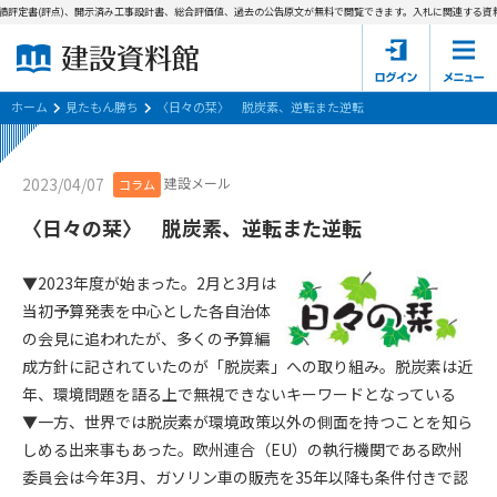
績評定書(評点)、開示済み工事設計書、総合評価値、過去の公告原文が無料で閲覧できます。
入札に関連する資料
ホーム
建設資料館とは
ホーム
見たもん勝ち
〈日々の栞〉 脱炭素、逆転また逆転
東京都の入札資料
建設メール
2023/04/07
コラム
国土交通省の入札資料
〈日々の栞〉 脱炭素、逆転また逆転
見たもん勝ち
第1条（規約の目的）
▼2023年度が始まった。2月と3月は
1. 本規約は、建設資料館が提供するサポーター会あ本員、無料
パスワードの再発行
当初予算発表を中心とした各自治体
会員登録について
会員サービスの利用条件等について定めるものです。
の会見に追われたが、多くの予算編
2. 管理者が建設資料館WEB上で随時掲載するルールは本規約の
成方針に記されていたのが「脱炭素」への取り組み。脱炭素は近
一部を構成するものとします。
サポーター会員一覧
年、環境問題を語る上で無視できないキーワードとなっている
第2条（規約の変更）
▼一方、世界では脱炭素が環境政策以外の側面を持つことを知ら
会社概要
お問い合わせ
個人情報保護方針
本規約は、会員の了承を得ることなく、随時変更されることが
しめる出来事もあった。欧州連合（EU）の執行機関である欧州
会員規約
あります。変更内容は、建設資料館WEB上に表示した時点で直
委員会は今年3月、ガソリン車の販売を35年以降も条件付きで認
ちに全ての会員が了承したものとみなします。