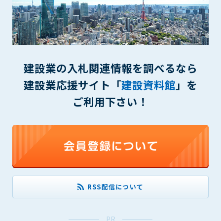
(6) 管理者が承認していない営利を目的とした行為
(7) 公序良俗に反する行為
(8) 犯罪的行為に結びつく行為
(9) その他、法律に反する行為
(10) 建設資料館から知り得た情報及びダウンロードした情報
を、営利を目的として第三者に転売し、または転売のため
建設業の入札関連情報を調べるなら
に第三者に提供すること
建設業応援サイト「
建設資料館
」を
第7条（登録内容の削除）
ご利用下さい！
管理者は、会員が登録した内容が以下に該当する、またはその
恐れのあるものは、会員の承諾なく削除できるものとします。
(1) 登録されている情報が、第6条の定める禁止事項に該当する
と管理者が、判断した場合
(2) 建設資料館の運営および保守管理上、必要と判断した場合
(3) 広告掲載料金の支払が遅延した場合
(4) その他、管理者が不適当と判断した場合
RSS配信について
第8条（サービスの変更・中止等）
管理者は、会員の承諾なく、本サービス内容の変更(新規追加、
廃止を含み)し、本サービスの運営を中止または廃止することが
PR