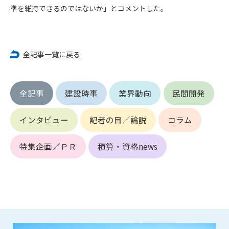
第5条（IDおよびパスワードの管理）
準を維持できるのではないか」とコメントした。
1. 会員は申込の際に管理者が発行したIDおよびパスワードの使
用および管理について責任を負うものとします。
2. 会員は、自己のIDおよびパスワードを、貸与、譲渡、売買、
その他形態を問わず、第三者に利用させることはできませ
全記事一覧に戻る
ん。
3. 会員は、IDおよびパスワードの管理不十分、使用上の過誤、
第三者（他の会員を含む）の使用等による損害について責任
全記事
建設時事
業界動向
民間開発
を負うものとし、管理者は一切責任を負いません。
第6条（会員の禁止事項）
インタビュー
記者の目／論説
コラム
1. 会員は建設資料館WEB上で以下の行為をしないものとしま
す。
特集企画／ＰＲ
積算・資格news
(1) 第三者または管理者の著作権、その他知的所有権を侵害す
る行為
(2) 第三者または管理者の財産、プライバシー等を侵害する行
為
(3) 第三者または管理者を誹謗中傷する行為
(4) 有害なコンピュータプログラム等を送信又は書き込む行為
(5) 第三者に不利益を与える行為