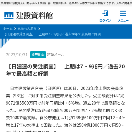
事成績評定書(評点)、開示済み工事設計書、総合評価値、過去の公告原文が無料で閲覧できます。
入札に関連する
ホーム
建設資料館とは
ホーム
見たもん勝ち
【日建連の受注調査】 上期は7・9兆円／過去20年で最高額と好調
東京都の入札資料
建設メール
2023/10/31
業界動向
国土交通省の入札資料
【日建連の受注調査】 上期は7・9兆円／過去20
見たもん勝ち
第1条（規約の目的）
年で最高額と好調
1. 本規約は、建設資料館が提供するサポーター会あ本員、無料
パスワードの再発行
会員登録について
会員サービスの利用条件等について定めるものです。
日本建設業連合会（日建連）は30日、2023年度上期の会員企
2. 管理者が建設資料館WEB上で随時掲載するルールは本規約の
業（93社）に対する受注調査結果を公表した。受注額総計は7兆
一部を構成するものとします。
サポーター会員一覧
9071億5500万円で前年同期比4・6％増。過去20年で最高額とな
った。民間受注は5兆6878億7600万円で同7・2％増と同じく過
第2条（規約の変更）
会社概要
お問い合わせ
個人情報保護方針
去20年で最高額。官公庁発注は1兆9238億6100万円で同12・4％
本規約は、会員の了承を得ることなく、随時変更されることが
会員規約
増と17年の水準まで回復した。海外は2504億1000万円で同50・
あります。変更内容は、建設資料館WEB上に表示した時点で直
ちに全ての会員が了承したものとみなします。