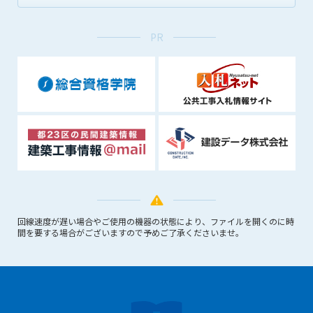
できるものとします。これに起因する会員または他の第三者が
被った損害について管理者は､一切の責任をも負わないものと
PR
します。
第9条（会員の個人情報）
会員の氏名、住所、性別、年齢、メールアドレスその他本サー
ビスの提供に関連して管理者が知り得た会員の個人情報（以下
個人情報といいます）について、管理者は、以下の各号に該当
する場合を除き、第三者に開示または提供しないものとしま
す。
(1) 会員が、自己の個人情報の開示に事前に同意している場合
(2) 個々の会員を特定できない統計的な処理をした形式で第三
者に提供する場合
(3) 第三者および管理者の権利、財産、安全等を保護するため
に必要であると管理者が判断した場合
回線速度が遅い場合やご使用の機器の状態により、ファイルを開くのに時
間を要する場合がございますので予めご了承くださいませ。
(4) 法令等により開示を求められた場合
第10条（免責事項）
管理者は、会員が登録した内容が以下に該当する、またはその
恐れのあるものは、会員の承諾なく削除できるものとします。