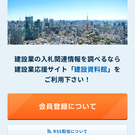
(6) 管理者が承認していない営利を目的とした行為
(7) 公序良俗に反する行為
(8) 犯罪的行為に結びつく行為
(9) その他、法律に反する行為
(10) 建設資料館から知り得た情報及びダウンロードした情報
を、営利を目的として第三者に転売し、または転売のため
に第三者に提供すること
建設業の入札関連情報を調べるなら
第7条（登録内容の削除）
管理者は、会員が登録した内容が以下に該当する、またはその
建設業応援サイト「
建設資料館
」を
恐れのあるものは、会員の承諾なく削除できるものとします。
ご利用下さい！
(1) 登録されている情報が、第6条の定める禁止事項に該当する
と管理者が、判断した場合
(2) 建設資料館の運営および保守管理上、必要と判断した場合
(3) 広告掲載料金の支払が遅延した場合
(4) その他、管理者が不適当と判断した場合
第8条（サービスの変更・中止等）
管理者は、会員の承諾なく、本サービス内容の変更(新規追加、
RSS配信について
廃止を含み)し、本サービスの運営を中止または廃止することが