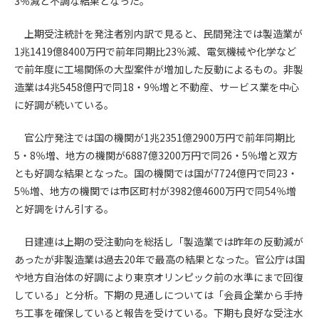
3％減と不調な結果となった。
第4条（会員審査および資格の取り消し）
上期受注統計を発注者別内訳で見ると、民間発注では製造業が
会員とは、本規約を承諾の上、所定の会員申込手続きを完了
1兆1419億8400万円で前年同期比23％減、電気機械や化学など
後、管理者がこれを承認した者をいいます。
で前年度に工場関係の大型案件が増加した反動によるもの。非製
造業は4兆5458億円で同18・9％増と不動産、サービス業を中心
第4条（会員の定義と登録）
に好調が続いている。
1. 管理者は前条により審査の結果、会員申込みをした者が以下
の何れかの項目に該当することがわかった場合、その者の会
官公庁発注では国の機関が1兆2351億2900万円で前年同期比
員としての権限を承認しないことがあります。
5・8％増、地方の機関が6887億3200万円で同26・5％増と双方
(1) 会員申し込みをした者が実在しなかった場合
とも好調な結果となった。国の機関では国が7724億円で同23・
(2) 本規約に違反した場合/li>
5％増、地方の機関では市区町村が3982億4600万円で同54％増
(3) 会員申し込みの際、申告事項に虚偽があった場合
と好調をけん引する。
(4) 会員申込者が管理者所定の手続き通りに会員申込手続き処
理を行わなかった場合
日建連は上期の受注動向を総括し「製造業では昨年の反動減が
(5) その他管理者が会員とすることを不適当と判断した場合
2. 管理者は承認後であっても承認した会員が前項の何れかに該
あったが非製造業は過去20年で最高の結果となった。官公庁は国
当することが判明した場合、会員資格を取り消すことがあり
や地方自治体の好調により東京オリンピック前の水準にまで回復
ます。
している」と分析。下期の見通しについては「会員企業から手持
ち工事を確保していると報告を受けている。下期も良好な受注水