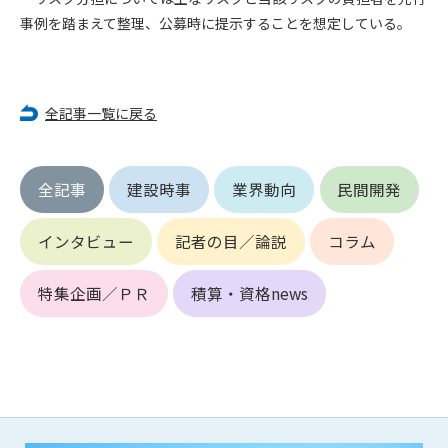
(6) 管理者が承認していない営利を目的とした行為
事例を踏まえて整理、公募時に提示することを想定している。
(7) 公序良俗に反する行為
(8) 犯罪的行為に結びつく行為
(9) その他、法律に反する行為
(10) 建設資料館から知り得た情報及びダウンロードした情報
全記事一覧に戻る
を、営利を目的として第三者に転売し、または転売のため
に第三者に提供すること
全記事
建設時事
業界動向
民間開発
第7条（登録内容の削除）
管理者は、会員が登録した内容が以下に該当する、またはその
恐れのあるものは、会員の承諾なく削除できるものとします。
インタビュー
記者の目／論説
コラム
(1) 登録されている情報が、第6条の定める禁止事項に該当する
と管理者が、判断した場合
特集企画／ＰＲ
積算・資格news
(2) 建設資料館の運営および保守管理上、必要と判断した場合
(3) 広告掲載料金の支払が遅延した場合
(4) その他、管理者が不適当と判断した場合
第8条（サービスの変更・中止等）
管理者は、会員の承諾なく、本サービス内容の変更(新規追加、
廃止を含み)し、本サービスの運営を中止または廃止することが