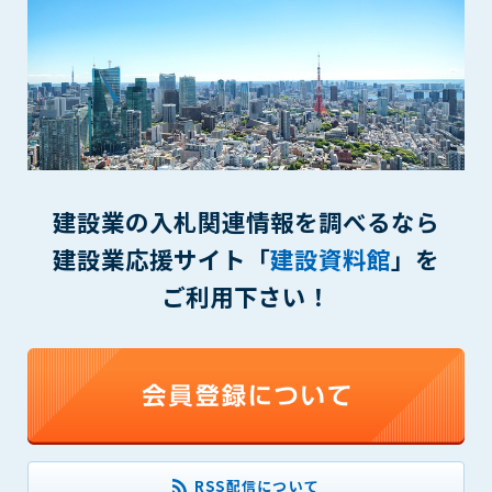
できるものとします。これに起因する会員または他の第三者が
被った損害について管理者は､一切の責任をも負わないものと
します。
第9条（会員の個人情報）
会員の氏名、住所、性別、年齢、メールアドレスその他本サー
ビスの提供に関連して管理者が知り得た会員の個人情報（以下
個人情報といいます）について、管理者は、以下の各号に該当
する場合を除き、第三者に開示または提供しないものとしま
建設業の入札関連情報を調べるなら
す。
(1) 会員が、自己の個人情報の開示に事前に同意している場合
建設業応援サイト「
建設資料館
」を
(2) 個々の会員を特定できない統計的な処理をした形式で第三
ご利用下さい！
者に提供する場合
(3) 第三者および管理者の権利、財産、安全等を保護するため
に必要であると管理者が判断した場合
(4) 法令等により開示を求められた場合
第10条（免責事項）
管理者は、会員が登録した内容が以下に該当する、またはその
恐れのあるものは、会員の承諾なく削除できるものとします。
RSS配信について