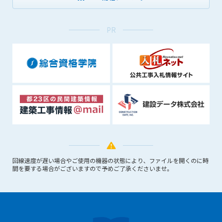
1. 管理者は、会員が本サービスを利用することにより得た情報
等（プログラムを含みます）について、その完全性、正確性
を保証もしないものとします。また、当該情報等に起因して
PR
生じた一切の損害に対して、管理者は、何らの責任も負わな
いものとします。
2. 会員は、自己の費用と責任において本サービスを利用するも
のとし、会員による本サービスの利用に関連し、第三者から
問合せ、クレーム、請求等がなされまたは訴訟が提起された
場合、当該会員は、自らの費用と責任においてこれを解決す
るものとし、管理者を一切免責するものとします。
3. 本サービスにおいて掲載されている広告等によって行われる
取引に起因する損害及び広告等が掲載されたこと自体に起因
する損害については一切責任を負いません。
第11条（運用の停止）
回線速度が遅い場合やご使用の機器の状態により、ファイルを開くのに時
間を要する場合がございますので予めご了承くださいませ。
停電や天災等の不可抗力、または保守・点検・加入者の利便性
向上のための設備工事等の為に本サービスの運用を停止するこ
とがあります。運用停止については事前に建設資料館WEB上で
通知申し上げますが、緊急時はその限りではありません。
第12条（変更の届出）