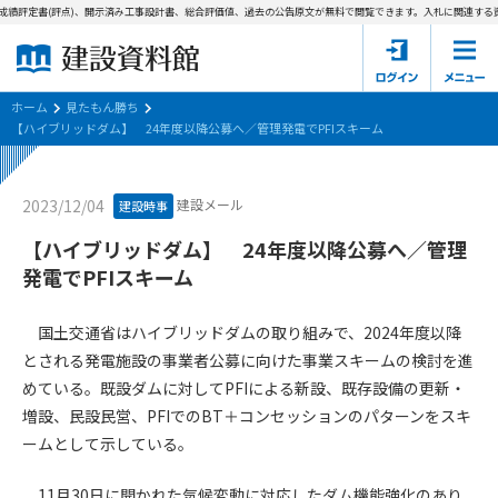
績評定書(評点)、開示済み工事設計書、総合評価値、過去の公告原文が無料で閲覧できます。
入札に関連する資
ホーム
建設資料館とは
ホーム
見たもん勝ち
【ハイブリッドダム】 24年度以降公募へ／管理発電でPFIスキーム
東京都の入札資料
建設メール
2023/12/04
建設時事
国土交通省の入札資料
【ハイブリッドダム】 24年度以降公募へ／管理
見たもん勝ち
第1条（規約の目的）
発電でPFIスキーム
1. 本規約は、建設資料館が提供するサポーター会あ本員、無料
パスワードの再発行
会員登録について
会員サービスの利用条件等について定めるものです。
国土交通省はハイブリッドダムの取り組みで、2024年度以降
2. 管理者が建設資料館WEB上で随時掲載するルールは本規約の
とされる発電施設の事業者公募に向けた事業スキームの検討を進
一部を構成するものとします。
サポーター会員一覧
めている。既設ダムに対してPFIによる新設、既存設備の更新・
増設、民設民営、PFIでのBT＋コンセッションのパターンをスキ
第2条（規約の変更）
会社概要
お問い合わせ
個人情報保護方針
ームとして示している。
本規約は、会員の了承を得ることなく、随時変更されることが
会員規約
あります。変更内容は、建設資料館WEB上に表示した時点で直
11月30日に開かれた気候変動に対応したダム機能強化のあり
ちに全ての会員が了承したものとみなします。