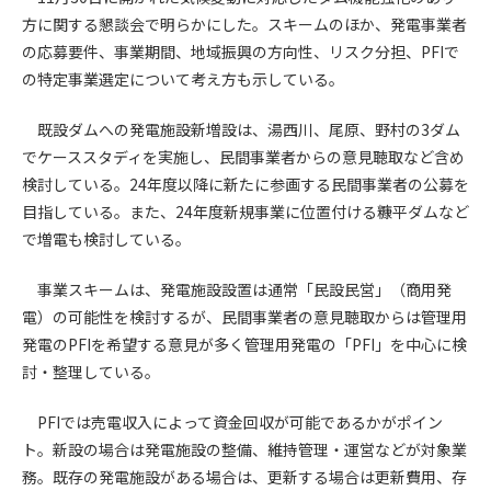
方に関する懇談会で明らかにした。スキームのほか、発電事業者
第4条（会員審査および資格の取り消し）
の応募要件、事業期間、地域振興の方向性、リスク分担、PFIで
会員とは、本規約を承諾の上、所定の会員申込手続きを完了
の特定事業選定について考え方も示している。
後、管理者がこれを承認した者をいいます。
既設ダムへの発電施設新増設は、湯西川、尾原、野村の3ダム
第4条（会員の定義と登録）
でケーススタディを実施し、民間事業者からの意見聴取など含め
1. 管理者は前条により審査の結果、会員申込みをした者が以下
検討している。24年度以降に新たに参画する民間事業者の公募を
の何れかの項目に該当することがわかった場合、その者の会
目指している。また、24年度新規事業に位置付ける糠平ダムなど
員としての権限を承認しないことがあります。
で増電も検討している。
(1) 会員申し込みをした者が実在しなかった場合
(2) 本規約に違反した場合/li>
事業スキームは、発電施設設置は通常「民設民営」（商用発
(3) 会員申し込みの際、申告事項に虚偽があった場合
電）の可能性を検討するが、民間事業者の意見聴取からは管理用
(4) 会員申込者が管理者所定の手続き通りに会員申込手続き処
発電のPFIを希望する意見が多く管理用発電の「PFI」を中心に検
理を行わなかった場合
討・整理している。
(5) その他管理者が会員とすることを不適当と判断した場合
2. 管理者は承認後であっても承認した会員が前項の何れかに該
PFIでは売電収入によって資金回収が可能であるかがポイン
当することが判明した場合、会員資格を取り消すことがあり
ます。
ト。新設の場合は発電施設の整備、維持管理・運営などが対象業
務。既存の発電施設がある場合は、更新する場合は更新費用、存