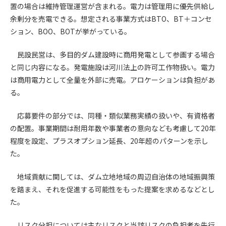
第5条（IDおよびパスワードの管理）
置の場合は維持管理運営が含まれる。電力は管理用に優先供給し
1. 会員は申込の際に管理者が発行したIDおよびパスワードの使
余剰分を売電できる。想定される事業方式はBTO、BT＋コンセ
用および管理について責任を負うものとします。
ション、BOO、BOTが挙がっている。
2. 会員は、自己のIDおよびパスワードを、貸与、譲渡、売買、
その他形態を問わず、第三者に利用させることはできませ
民設民営は、多目的ダム建設時に商用発電として参画する場合
ん。
と同じ内容になる。発電施設は河川法上の許可工作物扱い。電力
3. 会員は、IDおよびパスワードの管理不十分、使用上の過誤、
は商用電力として全量を外部に売電。アロケーションは負担があ
第三者（他の会員を含む）の使用等による損害について責任
る。
を負うものとし、管理者は一切責任を負いません。
応募要件の部分では、同種・類似業務実績の扱いや、有資格者
第6条（会員の禁止事項）
1. 会員は建設資料館WEB上で以下の行為をしないものとしま
の配置。事業期間は耐用年数や事業者の意向なども考慮して20年
す。
程度を設定、プラスオプション延長、20年超のパターンを示し
(1) 第三者または管理者の著作権、その他知的所有権を侵害す
た。
る行為
(2) 第三者または管理者の財産、プライバシー等を侵害する行
地域貢献に関しては、ダム立地地域の周辺自治体の地域振興策
為
を踏まえ、それを促進する可能性をもった提案を求めるなどとし
(3) 第三者または管理者を誹謗中傷する行為
た。
(4) 有害なコンピュータプログラム等を送信又は書き込む行為
(5) 第三者に不利益を与える行為
リスク分担については主なリスクと当該リスクの負担者を先行