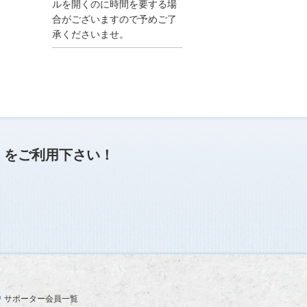
●夏季休業に伴う情報更
ルを開くのに時間を要する場
新停止のお知らせ●
合がございますので予めご了
建設資料館をご利用いた
承くださいませ。
だき、誠に有難うござい
ます。
下記の期間につきまし
て、弊社休業のため情報
更新を停止させていただ
きます。
【期間】８月９日(土)～
８月１７日(日)
上記の期間、情報の更新
がされませんので、ご了
」
をご利用下さい！
承のほど、よろしくお願
い申し上げます。
なお、情報は８月１８日
(月)より登録されます。
2025/04/24
●ゴールデンウィークに
伴う情報更新停止のお知
らせ(04/26～04/29、05/0
3～05/06)●
ユーザー各位
サポーター会員一覧
建設資料館をご利用いた