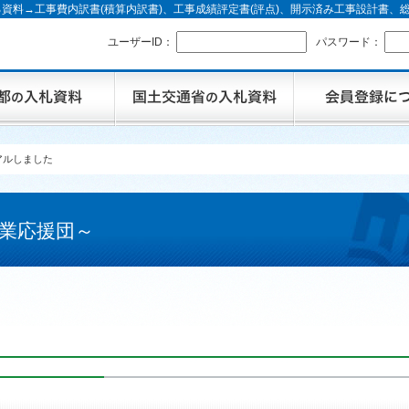
資料→工事費内訳書(積算内訳書)、工事成績評定書(評点)、開示済み工事設計書
ユーザーID：
パスワード：
アルしました
業応援団～