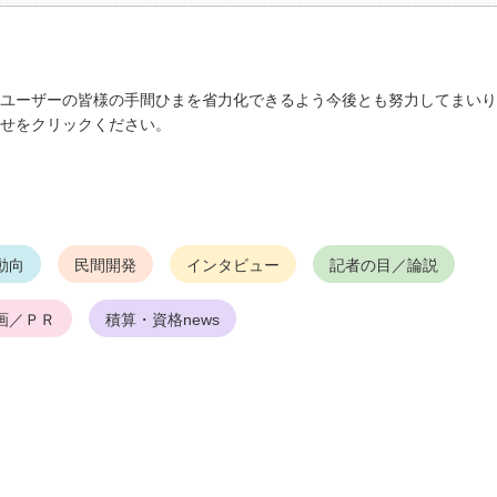
ユーザーの皆様の手間ひまを省力化できるよう今後とも努力してまいり
せをクリックください。
動向
民間開発
インタビュー
記者の目／論説
画／ＰＲ
積算・資格news