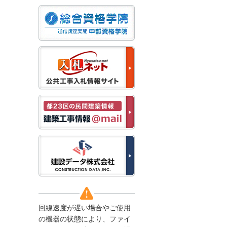
なお、５月１１日（月）
から通常通り運営いたし
ます。
2025/12/22
●年末年始に伴う情報更
新停止のお知らせ●
建設資料館をご利用いた
だき、誠に有難うござい
ます。
下記の期間につきまし
て、弊社休業のため情報
更新を停止させていただ
きます。
【期間】１２月２７日
(土)～１月４日(日)
上記の期間、情報の更新
がされませんので、ご了
承のほど、よろしくお願
い申し上げます。
なお、情報は１月５日
(月)より登録されます。
回線速度が遅い場合やご使用
2025/08/04
の機器の状態により、ファイ