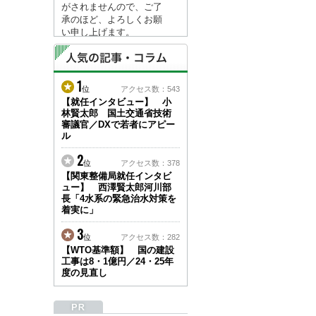
がされませんので、ご了
承のほど、よろしくお願
い申し上げます。
なお、情報は８月１７日
(月)より登録されます。
1
2026/04/23
位
アクセス数：543
●ゴールデンウィークに
【就任インタビュー】 小
林賢太郎 国土交通省技術
伴う情報更新停止のお知
審議官／DXで若者にアピー
らせ(05/02～05/10)●
ル
ユーザー各位
建設資料館をご利用いた
2
位
アクセス数：378
だき、誠に有難うござい
【関東整備局就任インタビ
ます。
ュー】 西澤賢太郎河川部
下記の期間につきまし
長「4水系の緊急治水対策を
て、弊社休業のため情報
着実に」
更新を停止させていただ
きます。
3
位
アクセス数：282
【期間】５月２日(土)～
【WTO基準額】 国の建設
５月１０日(日)
工事は8・1億円／24・25年
上記の期間、情報の更新
度の見直し
がされませんので、ご了
承のほど、よろしくお願
い申し上げます。