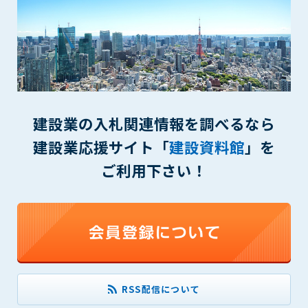
第5条（IDおよびパスワードの管理）
1. 会員は申込の際に管理者が発行したIDおよびパスワードの使
用および管理について責任を負うものとします。
2. 会員は、自己のIDおよびパスワードを、貸与、譲渡、売買、
その他形態を問わず、第三者に利用させることはできませ
ん。
3. 会員は、IDおよびパスワードの管理不十分、使用上の過誤、
第三者（他の会員を含む）の使用等による損害について責任
建設業の入札関連情報を調べるなら
を負うものとし、管理者は一切責任を負いません。
建設業応援サイト「
建設資料館
」を
第6条（会員の禁止事項）
ご利用下さい！
1. 会員は建設資料館WEB上で以下の行為をしないものとしま
す。
(1) 第三者または管理者の著作権、その他知的所有権を侵害す
る行為
(2) 第三者または管理者の財産、プライバシー等を侵害する行
為
(3) 第三者または管理者を誹謗中傷する行為
(4) 有害なコンピュータプログラム等を送信又は書き込む行為
RSS配信について
(5) 第三者に不利益を与える行為