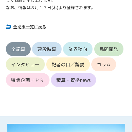
しくお願い申し上げます。
なお、情報は８月１７日(木)より登録されます。
第4条（会員審査および資格の取り消し）
会員とは、本規約を承諾の上、所定の会員申込手続きを完了
後、管理者がこれを承認した者をいいます。
全記事一覧に戻る
第4条（会員の定義と登録）
1. 管理者は前条により審査の結果、会員申込みをした者が以下
全記事
建設時事
業界動向
民間開発
の何れかの項目に該当することがわかった場合、その者の会
員としての権限を承認しないことがあります。
インタビュー
記者の目／論説
コラム
(1) 会員申し込みをした者が実在しなかった場合
(2) 本規約に違反した場合/li>
特集企画／ＰＲ
積算・資格news
(3) 会員申し込みの際、申告事項に虚偽があった場合
(4) 会員申込者が管理者所定の手続き通りに会員申込手続き処
理を行わなかった場合
(5) その他管理者が会員とすることを不適当と判断した場合
2. 管理者は承認後であっても承認した会員が前項の何れかに該
当することが判明した場合、会員資格を取り消すことがあり
ます。