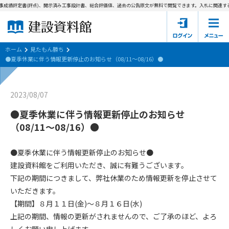
事成績評定書(評点)、開示済み工事設計書、総合評価値、過去の公告原文が無料で閲覧できます。
入札に関連する
ホーム
建設資料館とは
ホーム
見たもん勝ち
●夏季休業に伴う情報更新停止のお知らせ（08/11～08/16）●
東京都の入札資料
2023/08/07
国土交通省の入札資料
●夏季休業に伴う情報更新停止のお知らせ
見たもん勝ち
第1条（規約の目的）
（08/11～08/16）●
1. 本規約は、建設資料館が提供するサポーター会あ本員、無料
パスワードの再発行
会員登録について
会員サービスの利用条件等について定めるものです。
●夏季休業に伴う情報更新停止のお知らせ●
2. 管理者が建設資料館WEB上で随時掲載するルールは本規約の
建設資料館をご利用いただき、誠に有難うございます。
一部を構成するものとします。
サポーター会員一覧
下記の期間につきまして、弊社休業のため情報更新を停止させて
いただきます。
第2条（規約の変更）
会社概要
お問い合わせ
個人情報保護方針
【期間】８月１１日(金)～８月１６日(水)
本規約は、会員の了承を得ることなく、随時変更されることが
会員規約
上記の期間、情報の更新がされませんので、ご了承のほど、よろ
あります。変更内容は、建設資料館WEB上に表示した時点で直
ちに全ての会員が了承したものとみなします。