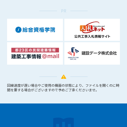
(6) 管理者が承認していない営利を目的とした行為
(7) 公序良俗に反する行為
PR
(8) 犯罪的行為に結びつく行為
(9) その他、法律に反する行為
(10) 建設資料館から知り得た情報及びダウンロードした情報
を、営利を目的として第三者に転売し、または転売のため
に第三者に提供すること
第7条（登録内容の削除）
管理者は、会員が登録した内容が以下に該当する、またはその
恐れのあるものは、会員の承諾なく削除できるものとします。
(1) 登録されている情報が、第6条の定める禁止事項に該当する
と管理者が、判断した場合
回線速度が遅い場合やご使用の機器の状態により、ファイルを開くのに時
(2) 建設資料館の運営および保守管理上、必要と判断した場合
間を要する場合がございますので予めご了承くださいませ。
(3) 広告掲載料金の支払が遅延した場合
(4) その他、管理者が不適当と判断した場合
第8条（サービスの変更・中止等）
管理者は、会員の承諾なく、本サービス内容の変更(新規追加、
廃止を含み)し、本サービスの運営を中止または廃止することが