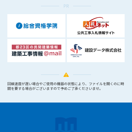
できるものとします。これに起因する会員または他の第三者が
PR
被った損害について管理者は､一切の責任をも負わないものと
します。
第9条（会員の個人情報）
会員の氏名、住所、性別、年齢、メールアドレスその他本サー
ビスの提供に関連して管理者が知り得た会員の個人情報（以下
個人情報といいます）について、管理者は、以下の各号に該当
する場合を除き、第三者に開示または提供しないものとしま
す。
(1) 会員が、自己の個人情報の開示に事前に同意している場合
(2) 個々の会員を特定できない統計的な処理をした形式で第三
者に提供する場合
回線速度が遅い場合やご使用の機器の状態により、ファイルを開くのに時
(3) 第三者および管理者の権利、財産、安全等を保護するため
間を要する場合がございますので予めご了承くださいませ。
に必要であると管理者が判断した場合
(4) 法令等により開示を求められた場合
第10条（免責事項）
管理者は、会員が登録した内容が以下に該当する、またはその
恐れのあるものは、会員の承諾なく削除できるものとします。