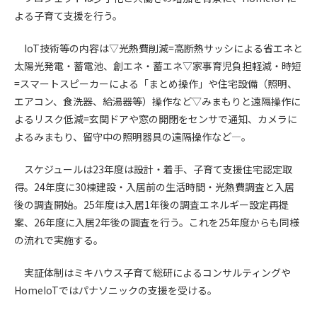
よる子育て支援を行う。
第4条（会員審査および資格の取り消し）
会員とは、本規約を承諾の上、所定の会員申込手続きを完了
IoT技術等の内容は▽光熱費削減=高断熱サッシによる省エネと
後、管理者がこれを承認した者をいいます。
太陽光発電・蓄電池、創エネ・蓄エネ▽家事育児負担軽減・時短
=スマートスピーカーによる「まとめ操作」や住宅設備（照明、
第4条（会員の定義と登録）
エアコン、食洗器、給湯器等）操作など▽みまもりと遠隔操作に
1. 管理者は前条により審査の結果、会員申込みをした者が以下
よるリスク低減=玄関ドアや窓の開閉をセンサで通知、カメラに
の何れかの項目に該当することがわかった場合、その者の会
よるみまもり、留守中の照明器具の遠隔操作など―。
員としての権限を承認しないことがあります。
(1) 会員申し込みをした者が実在しなかった場合
スケジュールは23年度は設計・着手、子育て支援住宅認定取
(2) 本規約に違反した場合/li>
得。24年度に30棟建設・入居前の生活時間・光熱費調査と入居
(3) 会員申し込みの際、申告事項に虚偽があった場合
後の調査開始。25年度は入居1年後の調査エネルギー設定再提
(4) 会員申込者が管理者所定の手続き通りに会員申込手続き処
案、26年度に入居2年後の調査を行う。これを25年度からも同様
理を行わなかった場合
の流れで実施する。
(5) その他管理者が会員とすることを不適当と判断した場合
2. 管理者は承認後であっても承認した会員が前項の何れかに該
実証体制はミキハウス子育て総研によるコンサルティングや
当することが判明した場合、会員資格を取り消すことがあり
ます。
HomeIoTではパナソニックの支援を受ける。