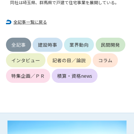
第5条（IDおよびパスワードの管理）
同社は埼玉県、群馬県で戸建て住宅事業を展開している。
1. 会員は申込の際に管理者が発行したIDおよびパスワードの使
用および管理について責任を負うものとします。
2. 会員は、自己のIDおよびパスワードを、貸与、譲渡、売買、
全記事一覧に戻る
その他形態を問わず、第三者に利用させることはできませ
ん。
3. 会員は、IDおよびパスワードの管理不十分、使用上の過誤、
全記事
建設時事
業界動向
民間開発
第三者（他の会員を含む）の使用等による損害について責任
を負うものとし、管理者は一切責任を負いません。
インタビュー
記者の目／論説
コラム
第6条（会員の禁止事項）
特集企画／ＰＲ
積算・資格news
1. 会員は建設資料館WEB上で以下の行為をしないものとしま
す。
(1) 第三者または管理者の著作権、その他知的所有権を侵害す
る行為
(2) 第三者または管理者の財産、プライバシー等を侵害する行
為
(3) 第三者または管理者を誹謗中傷する行為
(4) 有害なコンピュータプログラム等を送信又は書き込む行為
(5) 第三者に不利益を与える行為