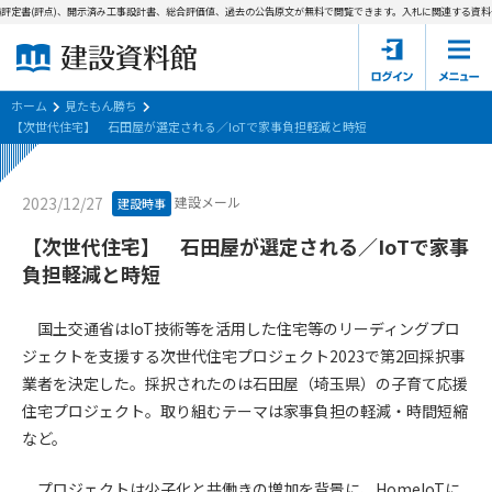
評定書(評点)、開示済み工事設計書、総合評価値、過去の公告原文が無料で閲覧できます。
入札に関連する資料→
ホーム
建設資料館とは
ホーム
見たもん勝ち
【次世代住宅】 石田屋が選定される／IoTで家事負担軽減と時短
東京都の入札資料
建設メール
2023/12/27
建設時事
国土交通省の入札資料
【次世代住宅】 石田屋が選定される／IoTで家事
見たもん勝ち
第1条（規約の目的）
負担軽減と時短
1. 本規約は、建設資料館が提供するサポーター会あ本員、無料
パスワードの再発行
会員登録について
会員サービスの利用条件等について定めるものです。
国土交通省はIoT技術等を活用した住宅等のリーディングプロ
2. 管理者が建設資料館WEB上で随時掲載するルールは本規約の
ジェクトを支援する次世代住宅プロジェクト2023で第2回採択事
一部を構成するものとします。
サポーター会員一覧
業者を決定した。採択されたのは石田屋（埼玉県）の子育て応援
住宅プロジェクト。取り組むテーマは家事負担の軽減・時間短縮
第2条（規約の変更）
会社概要
お問い合わせ
個人情報保護方針
など。
本規約は、会員の了承を得ることなく、随時変更されることが
会員規約
あります。変更内容は、建設資料館WEB上に表示した時点で直
プロジェクトは少子化と共働きの増加を背景に、HomeIoTに
ちに全ての会員が了承したものとみなします。