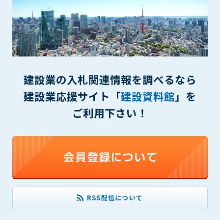
(6) 管理者が承認していない営利を目的とした行為
(7) 公序良俗に反する行為
(8) 犯罪的行為に結びつく行為
(9) その他、法律に反する行為
(10) 建設資料館から知り得た情報及びダウンロードした情報
を、営利を目的として第三者に転売し、または転売のため
に第三者に提供すること
建設業の入札関連情報を調べるなら
建設業応援サイト「
建設資料館
」を
第7条（登録内容の削除）
管理者は、会員が登録した内容が以下に該当する、またはその
ご利用下さい！
恐れのあるものは、会員の承諾なく削除できるものとします。
(1) 登録されている情報が、第6条の定める禁止事項に該当する
と管理者が、判断した場合
(2) 建設資料館の運営および保守管理上、必要と判断した場合
(3) 広告掲載料金の支払が遅延した場合
(4) その他、管理者が不適当と判断した場合
第8条（サービスの変更・中止等）
RSS配信について
管理者は、会員の承諾なく、本サービス内容の変更(新規追加、
廃止を含み)し、本サービスの運営を中止または廃止することが