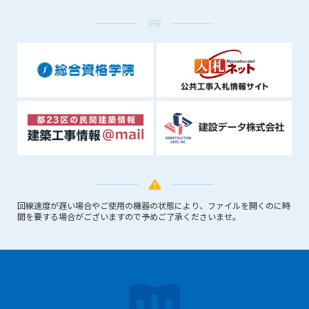
(6) 管理者が承認していない営利を目的とした行為
PR
(7) 公序良俗に反する行為
(8) 犯罪的行為に結びつく行為
(9) その他、法律に反する行為
(10) 建設資料館から知り得た情報及びダウンロードした情報
を、営利を目的として第三者に転売し、または転売のため
に第三者に提供すること
第7条（登録内容の削除）
管理者は、会員が登録した内容が以下に該当する、またはその
恐れのあるものは、会員の承諾なく削除できるものとします。
(1) 登録されている情報が、第6条の定める禁止事項に該当する
と管理者が、判断した場合
回線速度が遅い場合やご使用の機器の状態により、ファイルを開くのに時
(2) 建設資料館の運営および保守管理上、必要と判断した場合
間を要する場合がございますので予めご了承くださいませ。
(3) 広告掲載料金の支払が遅延した場合
(4) その他、管理者が不適当と判断した場合
第8条（サービスの変更・中止等）
管理者は、会員の承諾なく、本サービス内容の変更(新規追加、
廃止を含み)し、本サービスの運営を中止または廃止することが