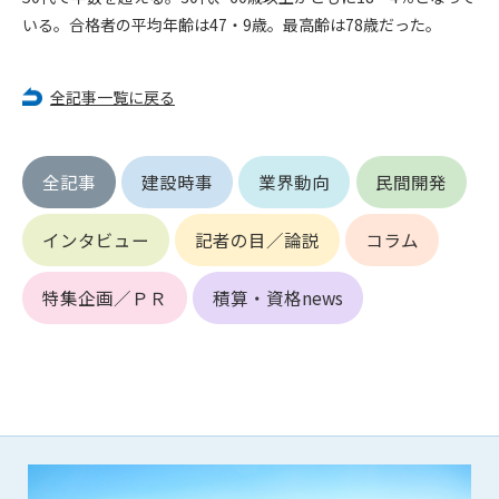
いる。合格者の平均年齢は47・9歳。最高齢は78歳だった。
第4条（会員審査および資格の取り消し）
会員とは、本規約を承諾の上、所定の会員申込手続きを完了
全記事一覧に戻る
後、管理者がこれを承認した者をいいます。
第4条（会員の定義と登録）
1. 管理者は前条により審査の結果、会員申込みをした者が以下
全記事
建設時事
業界動向
民間開発
の何れかの項目に該当することがわかった場合、その者の会
員としての権限を承認しないことがあります。
インタビュー
記者の目／論説
コラム
(1) 会員申し込みをした者が実在しなかった場合
(2) 本規約に違反した場合/li>
特集企画／ＰＲ
積算・資格news
(3) 会員申し込みの際、申告事項に虚偽があった場合
(4) 会員申込者が管理者所定の手続き通りに会員申込手続き処
理を行わなかった場合
(5) その他管理者が会員とすることを不適当と判断した場合
2. 管理者は承認後であっても承認した会員が前項の何れかに該
当することが判明した場合、会員資格を取り消すことがあり
ます。