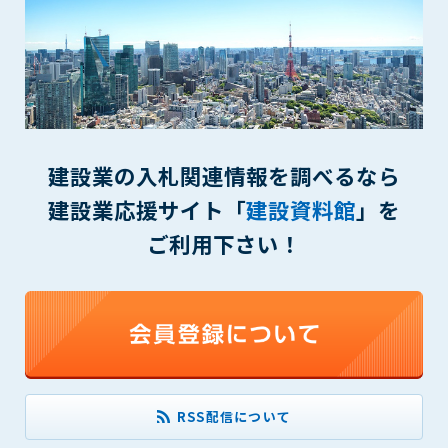
第5条（IDおよびパスワードの管理）
1. 会員は申込の際に管理者が発行したIDおよびパスワードの使
用および管理について責任を負うものとします。
2. 会員は、自己のIDおよびパスワードを、貸与、譲渡、売買、
その他形態を問わず、第三者に利用させることはできませ
ん。
3. 会員は、IDおよびパスワードの管理不十分、使用上の過誤、
第三者（他の会員を含む）の使用等による損害について責任
建設業の入札関連情報を調べるなら
を負うものとし、管理者は一切責任を負いません。
建設業応援サイト「
建設資料館
」を
第6条（会員の禁止事項）
ご利用下さい！
1. 会員は建設資料館WEB上で以下の行為をしないものとしま
す。
(1) 第三者または管理者の著作権、その他知的所有権を侵害す
る行為
(2) 第三者または管理者の財産、プライバシー等を侵害する行
為
(3) 第三者または管理者を誹謗中傷する行為
(4) 有害なコンピュータプログラム等を送信又は書き込む行為
RSS配信について
(5) 第三者に不利益を与える行為