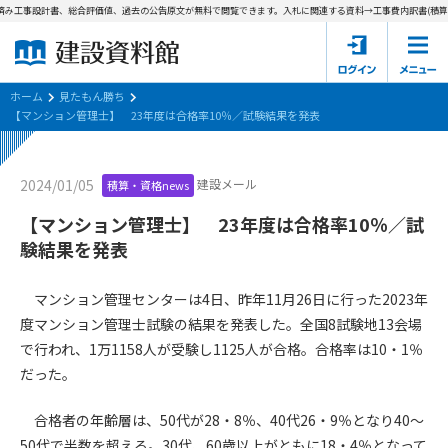
済み工事設計書、総合評価値、過去の公告原文が無料で閲覧できます。
入札に関連する資料→工事費内訳書(積算
ホーム
建設資料館とは
ホーム
見たもん勝ち
【マンション管理士】 23年度は合格率10％／試験結果を発表
東京都の入札資料
建設メール
2024/01/05
積算・資格news
国土交通省の入札資料
【マンション管理士】 23年度は合格率10％／試
見たもん勝ち
第1条（規約の目的）
験結果を発表
1. 本規約は、建設資料館が提供するサポーター会あ本員、無料
パスワードの再発行
会員登録について
会員サービスの利用条件等について定めるものです。
マンション管理センターは4日、昨年11月26日に行った2023年
2. 管理者が建設資料館WEB上で随時掲載するルールは本規約の
度マンション管理士試験の結果を発表した。全国8試験地13会場
一部を構成するものとします。
サポーター会員一覧
で行われ、1万1158人が受験し1125人が合格。合格率は10・1％
だった。
第2条（規約の変更）
会社概要
お問い合わせ
個人情報保護方針
本規約は、会員の了承を得ることなく、随時変更されることが
会員規約
合格者の年齢層は、50代が28・8％、40代26・9％となり40～
あります。変更内容は、建設資料館WEB上に表示した時点で直
50代で半数を超える。30代、60歳以上がともに18・4％となって
ちに全ての会員が了承したものとみなします。