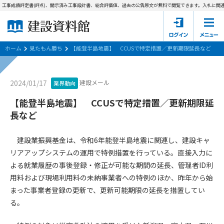
工事成績評定書(評点)、開示済み工事設計書、総合評価値、過去の公告原文が無料で閲覧できます。
入札に関連
ホーム
建設資料館とは
ホーム
見たもん勝ち
【能登半島地震】 CCUSで特定措置／更新期限延長など
東京都の入札資料
建設メール
2024/01/17
業界動向
国土交通省の入札資料
【能登半島地震】 CCUSで特定措置／更新期限延
長など
見たもん勝ち
第1条（規約の目的）
1. 本規約は、建設資料館が提供するサポーター会あ本員、無料
パスワードの再発行
建設業振興基金は、令和6年能登半島地震に関連し、建設キャ
会員登録について
会員サービスの利用条件等について定めるものです。
リアアップシステムの運用で特例措置を行っている。直接入力に
2. 管理者が建設資料館WEB上で随時掲載するルールは本規約の
よる就業履歴の事後登録・修正が可能な期間の延長、管理者ID利
一部を構成するものとします。
サポーター会員一覧
用料および現場利用料の未納事業者への特例のほか、昨年から始
第2条（規約の変更）
まった事業者登録の更新で、更新可能期限の延長を措置してい
会社概要
お問い合わせ
個人情報保護方針
本規約は、会員の了承を得ることなく、随時変更されることが
る。
会員規約
あります。変更内容は、建設資料館WEB上に表示した時点で直
ちに全ての会員が了承したものとみなします。