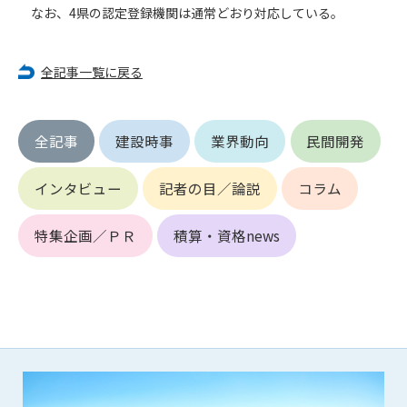
第5条（IDおよびパスワードの管理）
なお、4県の認定登録機関は通常どおり対応している。
1. 会員は申込の際に管理者が発行したIDおよびパスワードの使
用および管理について責任を負うものとします。
2. 会員は、自己のIDおよびパスワードを、貸与、譲渡、売買、
全記事一覧に戻る
その他形態を問わず、第三者に利用させることはできませ
ん。
3. 会員は、IDおよびパスワードの管理不十分、使用上の過誤、
全記事
建設時事
業界動向
民間開発
第三者（他の会員を含む）の使用等による損害について責任
を負うものとし、管理者は一切責任を負いません。
インタビュー
記者の目／論説
コラム
第6条（会員の禁止事項）
1. 会員は建設資料館WEB上で以下の行為をしないものとしま
特集企画／ＰＲ
積算・資格news
す。
(1) 第三者または管理者の著作権、その他知的所有権を侵害す
る行為
(2) 第三者または管理者の財産、プライバシー等を侵害する行
為
(3) 第三者または管理者を誹謗中傷する行為
(4) 有害なコンピュータプログラム等を送信又は書き込む行為
(5) 第三者に不利益を与える行為