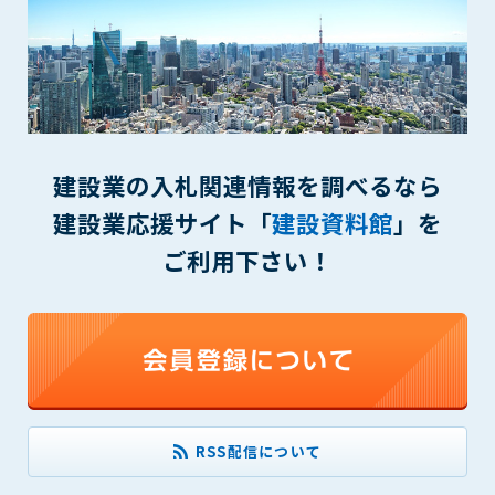
(6) 管理者が承認していない営利を目的とした行為
(7) 公序良俗に反する行為
(8) 犯罪的行為に結びつく行為
(9) その他、法律に反する行為
(10) 建設資料館から知り得た情報及びダウンロードした情報
を、営利を目的として第三者に転売し、または転売のため
に第三者に提供すること
建設業の入札関連情報を調べるなら
第7条（登録内容の削除）
建設業応援サイト「
建設資料館
」を
管理者は、会員が登録した内容が以下に該当する、またはその
ご利用下さい！
恐れのあるものは、会員の承諾なく削除できるものとします。
(1) 登録されている情報が、第6条の定める禁止事項に該当する
と管理者が、判断した場合
(2) 建設資料館の運営および保守管理上、必要と判断した場合
(3) 広告掲載料金の支払が遅延した場合
(4) その他、管理者が不適当と判断した場合
第8条（サービスの変更・中止等）
RSS配信について
管理者は、会員の承諾なく、本サービス内容の変更(新規追加、
廃止を含み)し、本サービスの運営を中止または廃止することが