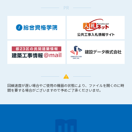
できるものとします。これに起因する会員または他の第三者が
PR
被った損害について管理者は､一切の責任をも負わないものと
します。
第9条（会員の個人情報）
会員の氏名、住所、性別、年齢、メールアドレスその他本サー
ビスの提供に関連して管理者が知り得た会員の個人情報（以下
個人情報といいます）について、管理者は、以下の各号に該当
する場合を除き、第三者に開示または提供しないものとしま
す。
(1) 会員が、自己の個人情報の開示に事前に同意している場合
(2) 個々の会員を特定できない統計的な処理をした形式で第三
者に提供する場合
回線速度が遅い場合やご使用の機器の状態により、ファイルを開くのに時
(3) 第三者および管理者の権利、財産、安全等を保護するため
間を要する場合がございますので予めご了承くださいませ。
に必要であると管理者が判断した場合
(4) 法令等により開示を求められた場合
第10条（免責事項）
管理者は、会員が登録した内容が以下に該当する、またはその
恐れのあるものは、会員の承諾なく削除できるものとします。