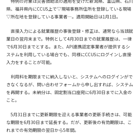
特例の対象は災害救助法の適用を受けた新潟県、富山県、石川
県、福井県内にCCUS上で▽現場事務所住所を登録している現場
第4条（会員審査および資格の取り消し）
▽所在地を登録している事業者―。適用開始日は1月1日。
会員とは、本規約を承諾の上、所定の会員申込手続きを完了
後、管理者がこれを承認した者をいいます。
直接入力による就業履歴の事後登録・修正は、通常なら当該就
業日の翌月末まで。特例として4月30日までの就業履歴は、一律
第4条（会員の定義と登録）
で6月30日までとする。また、API連携認定事業者が提供するシ
1. 管理者は前条により審査の結果、会員申込みをした者が以下
ステムを利用している場合でも、同様にCCUSにログインし直接
の何れかの項目に該当することがわかった場合、その者の会
入力をすることが可能。
員としての権限を承認しないことがあります。
(1) 会員申し込みをした者が実在しなかった場合
利用料を期限までに納入しないと、システムへのログインがで
(2) 本規約に違反した場合/li>
きなくなるが、問い合わせフォームから申し出すれば、システム
(3) 会員申し込みの際、申告事項に虚偽があった場合
(4) 会員申込者が管理者所定の手続き通りに会員申込手続き処
を再開する。未納分は、固定割当口座宛に6月30日までに入金の
理を行わなかった場合
こと。
(5) その他管理者が会員とすることを不適当と判断した場合
2. 管理者は承認後であっても承認した会員が前項の何れかに該
5月31日までに更新期限を迎える事業者の更新手続きは、可能
当することが判明した場合、会員資格を取り消すことがあり
な期限を6月30日まで延長する。だが、更新後の有効期限は、こ
ます。
れまでの有効期限の翌日から5年間。