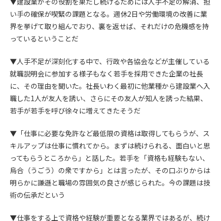
▼建設業がその役割を果たし続けるためには人手不足の解消、担
い手の確保が喫緊の課題となる。週休2日や労働環境の改善に業
第4条（会員審査および資格の取り消し）
界を挙げて取り組んでおり、裏を返せば、それだけの危機感を持
会員とは、本規約を承諾の上、所定の会員申込手続きを完了
っているということだ
後、管理者がこれを承認した者をいいます。
▼人手不足が深刻化する中で、行政や各協会などが主催している
第4条（会員の定義と登録）
就職説明会に参加する様子もなく若手を採用できた企業の社長
1. 管理者は前条により審査の結果、会員申込みをした者が以下
に、その理由を聞いた。社長いわく最初に他業種から建設業へ入
の何れかの項目に該当することがわかった場合、その者の会
職した1人が友人を誘い、さらにその友人が知人を誘った結果、
員としての権限を承認しないことがあります。
若手が若手を呼び徐々に増えてきたそうだ
(1) 会員申し込みをした者が実在しなかった場合
(2) 本規約に違反した場合/li>
▼「仕事に必要な免許など最低限の資格は取得してもらうが、ス
(3) 会員申し込みの際、申告事項に虚偽があった場合
(4) 会員申込者が管理者所定の手続き通りに会員申込手続き処
キルアップは仕事に慣れてから。まずは続けられる、面白いと思
理を行わなかった場合
ってもらうところから」と話した。若手を「資格も経験もない、
(5) その他管理者が会員とすることを不適当と判断した場合
烏合（うごう）の衆ですから」とは言ったが、その口ぶりからは
2. 管理者は承認後であっても承認した会員が前項の何れかに該
明らかに謙遜と職場の雰囲気の良さが感じられた。今の課題は技
当することが判明した場合、会員資格を取り消すことがあり
術の伝承だという
ます。
▼仕事をする上で資格や経験が重要となる業界ではあるが、続け