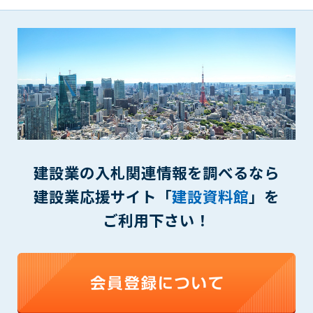
(6) 管理者が承認していない営利を目的とした行為
(7) 公序良俗に反する行為
(8) 犯罪的行為に結びつく行為
(9) その他、法律に反する行為
(10) 建設資料館から知り得た情報及びダウンロードした情報
を、営利を目的として第三者に転売し、または転売のため
に第三者に提供すること
第7条（登録内容の削除）
管理者は、会員が登録した内容が以下に該当する、またはその
恐れのあるものは、会員の承諾なく削除できるものとします。
建設業の入札関連情報を調べるなら
(1) 登録されている情報が、第6条の定める禁止事項に該当する
建設業応援サイト「
建設資料館
」を
と管理者が、判断した場合
(2) 建設資料館の運営および保守管理上、必要と判断した場合
ご利用下さい！
(3) 広告掲載料金の支払が遅延した場合
(4) その他、管理者が不適当と判断した場合
第8条（サービスの変更・中止等）
管理者は、会員の承諾なく、本サービス内容の変更(新規追加、
廃止を含み)し、本サービスの運営を中止または廃止することが