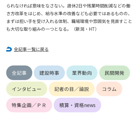
第5条（IDおよびパスワードの管理）
られなければ意味をなさない。週休2日や残業時間削減などの働
1. 会員は申込の際に管理者が発行したIDおよびパスワードの使
き方改革をはじめ、給与水準の改善なども必要ではあるものの、
用および管理について責任を負うものとします。
まずは担い手を受け入れる体制、職場環境や雰囲気を見直すこと
2. 会員は、自己のIDおよびパスワードを、貸与、譲渡、売買、
も大切な取り組みの一つとなる。（新潟・HT）
その他形態を問わず、第三者に利用させることはできませ
ん。
3. 会員は、IDおよびパスワードの管理不十分、使用上の過誤、
全記事一覧に戻る
第三者（他の会員を含む）の使用等による損害について責任
を負うものとし、管理者は一切責任を負いません。
第6条（会員の禁止事項）
全記事
建設時事
業界動向
民間開発
1. 会員は建設資料館WEB上で以下の行為をしないものとしま
す。
インタビュー
記者の目／論説
コラム
(1) 第三者または管理者の著作権、その他知的所有権を侵害す
る行為
特集企画／ＰＲ
積算・資格news
(2) 第三者または管理者の財産、プライバシー等を侵害する行
為
(3) 第三者または管理者を誹謗中傷する行為
(4) 有害なコンピュータプログラム等を送信又は書き込む行為
(5) 第三者に不利益を与える行為