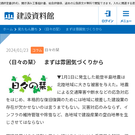
績評定書(評点)、開示済み工事設計書、総合評価値、過去の公告原文が無料で閲覧できます。
入札に関連する資料
ホーム
建設資料館とは
ホーム
見たもん勝ち
〈日々の栞〉 まずは雰囲気づくりから
東京都の入札資料
日々の栞
2024/01/23
コラム
国土交通省の入札資料
〈日々の栞〉 まずは雰囲気づくりから
見たもん勝ち
第1条（規約の目的）
▼1月1日に発生した能登半島地震は
1. 本規約は、建設資料館が提供するサポーター会あ本員、無料
パスワードの再発行
北陸地域に大きな被害を与えた。地震
会員登録について
会員サービスの利用条件等について定めるものです。
による交通障害や断水などの応急対応
2. 管理者が建設資料館WEB上で随時掲載するルールは本規約の
をはじめ、本格的な復旧復興のためには地域に根差した建設業の
一部を構成するものとします。
サポーター会員一覧
存在が欠かせないのは言うまでもない。災害対応のみならず、イ
第2条（規約の変更）
ンフラの維持管理や除雪など、各地域で建設産業の空白地帯を生
会社概要
お問い合わせ
個人情報保護方針
本規約は、会員の了承を得ることなく、随時変更されることが
じさせてはならない
会員規約
あります。変更内容は、建設資料館WEB上に表示した時点で直
ちに全ての会員が了承したものとみなします。