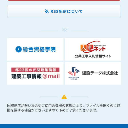
できるものとします。これに起因する会員または他の第三者が
RSS配信について
被った損害について管理者は､一切の責任をも負わないものと
します。
第9条（会員の個人情報）
PR
会員の氏名、住所、性別、年齢、メールアドレスその他本サー
ビスの提供に関連して管理者が知り得た会員の個人情報（以下
個人情報といいます）について、管理者は、以下の各号に該当
する場合を除き、第三者に開示または提供しないものとしま
す。
(1) 会員が、自己の個人情報の開示に事前に同意している場合
(2) 個々の会員を特定できない統計的な処理をした形式で第三
者に提供する場合
(3) 第三者および管理者の権利、財産、安全等を保護するため
に必要であると管理者が判断した場合
(4) 法令等により開示を求められた場合
回線速度が遅い場合やご使用の機器の状態により、ファイルを開くのに時
第10条（免責事項）
間を要する場合がございますので予めご了承くださいませ。
管理者は、会員が登録した内容が以下に該当する、またはその
恐れのあるものは、会員の承諾なく削除できるものとします。