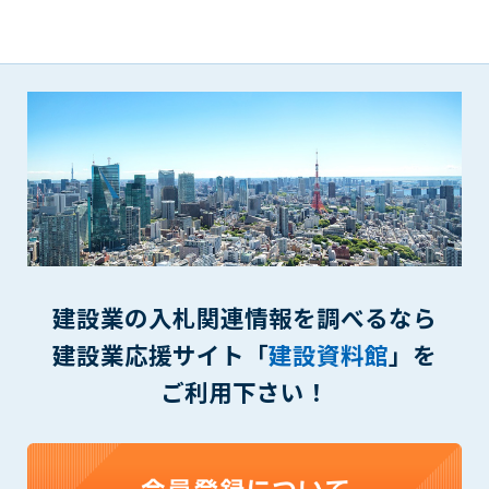
(6) 管理者が承認していない営利を目的とした行為
(7) 公序良俗に反する行為
(8) 犯罪的行為に結びつく行為
(9) その他、法律に反する行為
(10) 建設資料館から知り得た情報及びダウンロードした情報
を、営利を目的として第三者に転売し、または転売のため
に第三者に提供すること
第7条（登録内容の削除）
管理者は、会員が登録した内容が以下に該当する、またはその
恐れのあるものは、会員の承諾なく削除できるものとします。
(1) 登録されている情報が、第6条の定める禁止事項に該当する
と管理者が、判断した場合
建設業の入札関連情報を調べるなら
(2) 建設資料館の運営および保守管理上、必要と判断した場合
建設業応援サイト「
建設資料館
」を
(3) 広告掲載料金の支払が遅延した場合
ご利用下さい！
(4) その他、管理者が不適当と判断した場合
第8条（サービスの変更・中止等）
管理者は、会員の承諾なく、本サービス内容の変更(新規追加、
廃止を含み)し、本サービスの運営を中止または廃止することが