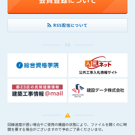
できるものとします。これに起因する会員または他の第三者が
被った損害について管理者は､一切の責任をも負わないものと
します。
RSS配信について
第9条（会員の個人情報）
会員の氏名、住所、性別、年齢、メールアドレスその他本サー
ビスの提供に関連して管理者が知り得た会員の個人情報（以下
PR
個人情報といいます）について、管理者は、以下の各号に該当
する場合を除き、第三者に開示または提供しないものとしま
す。
(1) 会員が、自己の個人情報の開示に事前に同意している場合
(2) 個々の会員を特定できない統計的な処理をした形式で第三
者に提供する場合
(3) 第三者および管理者の権利、財産、安全等を保護するため
に必要であると管理者が判断した場合
(4) 法令等により開示を求められた場合
第10条（免責事項）
管理者は、会員が登録した内容が以下に該当する、またはその
回線速度が遅い場合やご使用の機器の状態により、ファイルを開くのに時
恐れのあるものは、会員の承諾なく削除できるものとします。
間を要する場合がございますので予めご了承くださいませ。