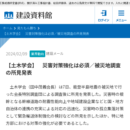
事成績評定書(評点)、開示済み工事設計書、総合評価値、過去の公告原文が無料で閲覧できます。
入札に関連す
ホーム
建設資料館とは
ホーム
見たもん勝ち
【土木学会】 災害対策強化は必須／被災地調査の所見発表
東京都の入札資料
建設メール
2024/02/09
業界動向
国土交通省の入札資料
【土木学会】 災害対策強化は必須／被災地調査
見たもん勝ち
第1条（規約の目的）
の所見発表
1. 本規約は、建設資料館が提供するサポーター会あ本員、無料
パスワードの再発行
会員登録について
会員サービスの利用条件等について定めるものです。
土木学会（田中茂義会長）は7日、能登半島地震の被災地で行
2. 管理者が建設資料館WEB上で随時掲載するルールは本規約の
った会長特別調査団による調査後に所見を発表した。災害時の根
一部を構成するものとします。
サポーター会員一覧
幹となる幹線道路の耐震性能向上や地域建設企業などと国・地方
自治体の連携の充実による対応の迅速化、災害時の孤立集落対策
第2条（規約の変更）
会社概要
お問い合わせ
個人情報保護方針
として緊急輸送体制強化の検討などの所見を示したほか、特に地
本規約は、会員の了承を得ることなく、随時変更されることが
会員規約
方部における対策の強化が必要であるとした。
あります。変更内容は、建設資料館WEB上に表示した時点で直
ちに全ての会員が了承したものとみなします。