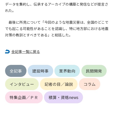
第5条（IDおよびパスワードの管理）
データを集約し、伝承するアーカイブの構築と発信などが提言さ
1. 会員は申込の際に管理者が発行したIDおよびパスワードの使
れた。
用および管理について責任を負うものとします。
2. 会員は、自己のIDおよびパスワードを、貸与、譲渡、売買、
最後に所見について「今回のような地震災害は、全国のどこで
その他形態を問わず、第三者に利用させることはできませ
でも起こる可能性があることを認識し、特に地方部における地震
ん。
対策の教訓とすべきである」と総括した。
3. 会員は、IDおよびパスワードの管理不十分、使用上の過誤、
第三者（他の会員を含む）の使用等による損害について責任
を負うものとし、管理者は一切責任を負いません。
全記事一覧に戻る
第6条（会員の禁止事項）
1. 会員は建設資料館WEB上で以下の行為をしないものとしま
す。
全記事
建設時事
業界動向
民間開発
(1) 第三者または管理者の著作権、その他知的所有権を侵害す
る行為
インタビュー
記者の目／論説
コラム
(2) 第三者または管理者の財産、プライバシー等を侵害する行
為
特集企画／ＰＲ
積算・資格news
(3) 第三者または管理者を誹謗中傷する行為
(4) 有害なコンピュータプログラム等を送信又は書き込む行為
(5) 第三者に不利益を与える行為