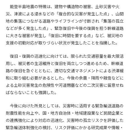
能登半島地震の特徴は、建物や構造物の被害、土砂災害や火
第4条（会員審査および資格の取り消し）
災、津波による浸水などの「複合的な災害が発生した点」、山間
会員とは、本規約を承諾の上、所定の会員申込手続きを完了
地の集落につながる道路やライフラインが寸断され「集落の孤立
後、管理者がこれを承認した者をいいます。
などが多く発生した点」、緊急復旧や今後の復興を担う幹線道路
に大きな被害が発生し「復旧に時間を要する点」など、被災地の
第4条（会員の定義と登録）
支援の初動対応が取りづらい状況が発生したことを指摘した。
1. 管理者は前条により審査の結果、会員申込みをした者が以下
の何れかの項目に該当することがわかった場合、その者の会
復旧・復興の迅速化に向けては、限られた交通容量を最大限活
員としての権限を承認しないことがあります。
用し、被災者の生活維持と復旧を両立しつつ進めるため、幹線道
(1) 会員申し込みをした者が実在しなかった場合
路の復旧を急ぐとともに、適切な交通マネジメントによる渋滞緩
(2) 本規約に違反した場合/li>
和に取り組む必要があるとした。今後の余震・降雨や融雪などに
(3) 会員申し込みの際、申告事項に虚偽があった場合
よる土砂災害発生の危険性や河道閉塞などの二次災害に留意せね
(4) 会員申込者が管理者所定の手続き通りに会員申込手続き処
理を行わなかった場合
ばならないことも強調した。
(5) その他管理者が会員とすることを不適当と判断した場合
2. 管理者は承認後であっても承認した会員が前項の何れかに該
今後に向けた所見としては、災害時に活用する緊急輸送道路の
当することが判明した場合、会員資格を取り消すことがあり
耐震性能を向上や、国・地方自治体・地域建設業など民間企業と
ます。
の連携強化により対応の迅速化、災害時の孤立リスクを評価した
緊急輸送体制強化の検討、リスク評価にかかる研究成果や情報・