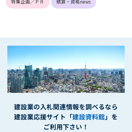
特集企画／ＰＲ
積算・資格news
(6) 管理者が承認していない営利を目的とした行為
(7) 公序良俗に反する行為
(8) 犯罪的行為に結びつく行為
(9) その他、法律に反する行為
(10) 建設資料館から知り得た情報及びダウンロードした情報
を、営利を目的として第三者に転売し、または転売のため
に第三者に提供すること
第7条（登録内容の削除）
管理者は、会員が登録した内容が以下に該当する、またはその
恐れのあるものは、会員の承諾なく削除できるものとします。
(1) 登録されている情報が、第6条の定める禁止事項に該当する
と管理者が、判断した場合
(2) 建設資料館の運営および保守管理上、必要と判断した場合
(3) 広告掲載料金の支払が遅延した場合
(4) その他、管理者が不適当と判断した場合
建設業の入札関連情報を調べるなら
建設業応援サイト「
建設資料館
」を
第8条（サービスの変更・中止等）
管理者は、会員の承諾なく、本サービス内容の変更(新規追加、
ご利用下さい！
廃止を含み)し、本サービスの運営を中止または廃止することが