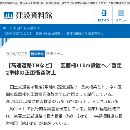
績評定書(評点)、開示済み工事設計書、総合評価値、過去の公告原文が無料で閲覧できます。
入札に関連する資料
ホーム
建設資料館とは
ホーム
見たもん勝ち
【高速道路TNなど】 区画柵11km設置へ／暫定2車線の正面衝突防止
東京都の入札資料
建設メール
2024/02/15
建設時事
国土交通省の入札資料
【高速道路TNなど】 区画柵11km設置へ／暫定
見たもん勝ち
第1条（規約の目的）
2車線の正面衝突防止
1. 本規約は、建設資料館が提供するサポーター会あ本員、無料
パスワードの再発行
会員登録について
会員サービスの利用条件等について定めるものです。
国土交通省は暫定2車線の高速道路で、長大橋梁とトンネル区
2. 管理者が建設資料館WEB上で随時掲載するルールは本規約の
間の区画柵を正面衝突事故の防止対策として試行している。
一部を構成するものとします。
サポーター会員一覧
2024年度以降に長大橋梁32カ所（約10km）、トンネル6カ所
（約1km）で試行的な設置を予定している。関東甲信越地域で
第2条（規約の変更）
会社概要
お問い合わせ
個人情報保護方針
は、東富士五湖道路で長大橋梁（約0・2km）、中部横断道も長
本規約は、会員の了承を得ることなく、随時変更されることが
会員規約
大橋梁（約1km）があがっている。
あります。変更内容は、建設資料館WEB上に表示した時点で直
ちに全ての会員が了承したものとみなします。