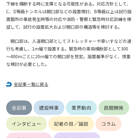
第5条（IDおよびパスワードの管理）
下線を横断する時に支障となる可能性がある。対応方針として、
1. 会員は申込の際に管理者が発行したIDおよびパスワードの使
C、D等級トンネルは開口部などの設置検討、B等級以上は試行設
用および管理について責任を負うものとします。
置箇所の事故発生時等の対応や消防・警察と緊急時対応訓練を検
2. 会員は、自己のIDおよびパスワードを、貸与、譲渡、売買、
証して、試行の設置拡大および開口部の構造等を検討する。
その他形態を問わず、第三者に利用させることはできませ
ん。
開口部は、人道開口部としてストレッチャーや車いすなどの通
3. 会員は、IDおよびパスワードの管理不十分、使用上の過誤、
行も考慮し、1m幅で設置する。緊急時の車両横断部として300
第三者（他の会員を含む）の使用等による損害について責任
～400mごとに20m幅での開口部を想定。設置基準がなく、慎重
を負うものとし、管理者は一切責任を負いません。
な検討が必要とした。
第6条（会員の禁止事項）
1. 会員は建設資料館WEB上で以下の行為をしないものとしま
全記事一覧に戻る
す。
(1) 第三者または管理者の著作権、その他知的所有権を侵害す
る行為
(2) 第三者または管理者の財産、プライバシー等を侵害する行
全記事
建設時事
業界動向
民間開発
為
(3) 第三者または管理者を誹謗中傷する行為
インタビュー
記者の目／論説
コラム
(4) 有害なコンピュータプログラム等を送信又は書き込む行為
(5) 第三者に不利益を与える行為