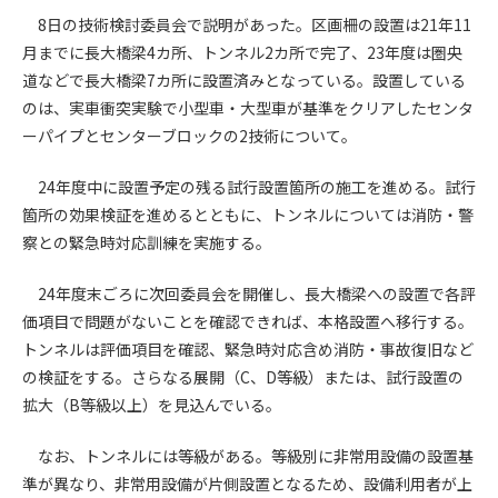
8日の技術検討委員会で説明があった。区画柵の設置は21年11
第4条（会員審査および資格の取り消し）
月までに長大橋梁4カ所、トンネル2カ所で完了、23年度は圏央
会員とは、本規約を承諾の上、所定の会員申込手続きを完了
道などで長大橋梁7カ所に設置済みとなっている。設置している
後、管理者がこれを承認した者をいいます。
のは、実車衝突実験で小型車・大型車が基準をクリアしたセンタ
ーパイプとセンターブロックの2技術について。
第4条（会員の定義と登録）
1. 管理者は前条により審査の結果、会員申込みをした者が以下
24年度中に設置予定の残る試行設置箇所の施工を進める。試行
の何れかの項目に該当することがわかった場合、その者の会
箇所の効果検証を進めるとともに、トンネルについては消防・警
員としての権限を承認しないことがあります。
察との緊急時対応訓練を実施する。
(1) 会員申し込みをした者が実在しなかった場合
(2) 本規約に違反した場合/li>
24年度末ごろに次回委員会を開催し、長大橋梁への設置で各評
(3) 会員申し込みの際、申告事項に虚偽があった場合
価項目で問題がないことを確認できれば、本格設置へ移行する。
(4) 会員申込者が管理者所定の手続き通りに会員申込手続き処
トンネルは評価項目を確認、緊急時対応含め消防・事故復旧など
理を行わなかった場合
の検証をする。さらなる展開（C、D等級）または、試行設置の
(5) その他管理者が会員とすることを不適当と判断した場合
2. 管理者は承認後であっても承認した会員が前項の何れかに該
拡大（B等級以上）を見込んでいる。
当することが判明した場合、会員資格を取り消すことがあり
ます。
なお、トンネルには等級がある。等級別に非常用設備の設置基
準が異なり、非常用設備が片側設置となるため、設備利用者が上