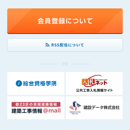
できるものとします。これに起因する会員または他の第三者が
被った損害について管理者は､一切の責任をも負わないものと
します。
第9条（会員の個人情報）
会員の氏名、住所、性別、年齢、メールアドレスその他本サー
ビスの提供に関連して管理者が知り得た会員の個人情報（以下
RSS配信について
個人情報といいます）について、管理者は、以下の各号に該当
する場合を除き、第三者に開示または提供しないものとしま
す。
PR
(1) 会員が、自己の個人情報の開示に事前に同意している場合
(2) 個々の会員を特定できない統計的な処理をした形式で第三
者に提供する場合
(3) 第三者および管理者の権利、財産、安全等を保護するため
に必要であると管理者が判断した場合
(4) 法令等により開示を求められた場合
第10条（免責事項）
管理者は、会員が登録した内容が以下に該当する、またはその
恐れのあるものは、会員の承諾なく削除できるものとします。