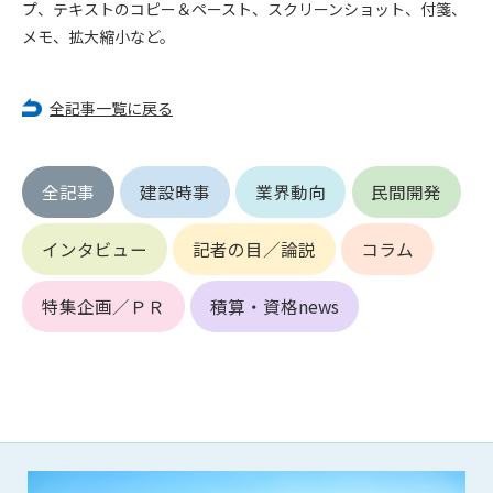
第5条（IDおよびパスワードの管理）
プ、テキストのコピー＆ペースト、スクリーンショット、付箋、
1. 会員は申込の際に管理者が発行したIDおよびパスワードの使
メモ、拡大縮小など。
用および管理について責任を負うものとします。
2. 会員は、自己のIDおよびパスワードを、貸与、譲渡、売買、
その他形態を問わず、第三者に利用させることはできませ
全記事一覧に戻る
ん。
3. 会員は、IDおよびパスワードの管理不十分、使用上の過誤、
第三者（他の会員を含む）の使用等による損害について責任
全記事
建設時事
業界動向
民間開発
を負うものとし、管理者は一切責任を負いません。
インタビュー
記者の目／論説
コラム
第6条（会員の禁止事項）
1. 会員は建設資料館WEB上で以下の行為をしないものとしま
す。
特集企画／ＰＲ
積算・資格news
(1) 第三者または管理者の著作権、その他知的所有権を侵害す
る行為
(2) 第三者または管理者の財産、プライバシー等を侵害する行
為
(3) 第三者または管理者を誹謗中傷する行為
(4) 有害なコンピュータプログラム等を送信又は書き込む行為
(5) 第三者に不利益を与える行為