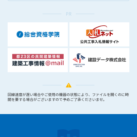
できるものとします。これに起因する会員または他の第三者が
被った損害について管理者は､一切の責任をも負わないものと
PR
します。
第9条（会員の個人情報）
会員の氏名、住所、性別、年齢、メールアドレスその他本サー
ビスの提供に関連して管理者が知り得た会員の個人情報（以下
個人情報といいます）について、管理者は、以下の各号に該当
する場合を除き、第三者に開示または提供しないものとしま
す。
(1) 会員が、自己の個人情報の開示に事前に同意している場合
(2) 個々の会員を特定できない統計的な処理をした形式で第三
者に提供する場合
(3) 第三者および管理者の権利、財産、安全等を保護するため
回線速度が遅い場合やご使用の機器の状態により、ファイルを開くのに時
に必要であると管理者が判断した場合
間を要する場合がございますので予めご了承くださいませ。
(4) 法令等により開示を求められた場合
第10条（免責事項）
管理者は、会員が登録した内容が以下に該当する、またはその
恐れのあるものは、会員の承諾なく削除できるものとします。