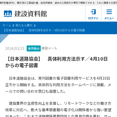
評定書(評点)、開示済み工事設計書、総合評価値、過去の公告原文が無料で閲覧できます。
入札に関連する資料→
ホーム
建設資料館とは
ホーム
見たもん勝ち
【日本道路協会】 具体利用方法示す／4月10日からの電子図書
東京都の入札資料
建設メール
2024/03/21
業界動向
国土交通省の入札資料
【日本道路協会】 具体利用方法示す／4月10日
見たもん勝ち
第1条（規約の目的）
からの電子図書
1. 本規約は、建設資料館が提供するサポーター会あ本員、無料
パスワードの再発行
会員登録について
会員サービスの利用条件等について定めるものです。
日本道路協会は、発刊図書の電子図書利用サービスを4月10日
2. 管理者が建設資料館WEB上で随時掲載するルールは本規約の
正午から開始する。具体的な利用方法をホームページに掲載、メ
一部を構成するものとします。
サポーター会員一覧
ールでの問い合わせ窓口も設置した。
第2条（規約の変更）
建設業界の生産性向上を支援し、リモートワークなどの働き方
会社概要
お問い合わせ
個人情報保護方針
本規約は、会員の了承を得ることなく、随時変更されることが
会員規約
改革に対応へ、膨大な基準類書籍の電子化は関係者から強い要望
あります。変更内容は、建設資料館WEB上に表示した時点で直
があった。これまで道路関係業界団体との意見交換を重ね、サー
ちに全ての会員が了承したものとみなします。