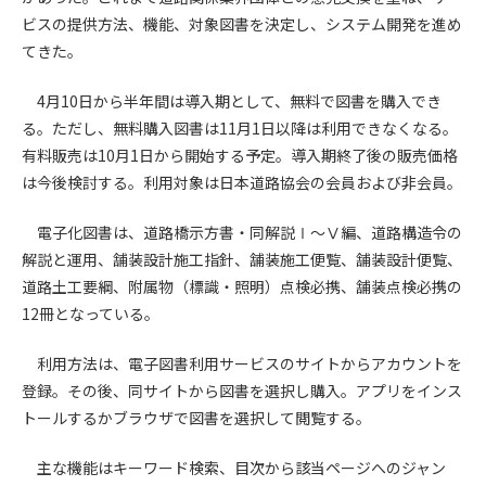
ビスの提供方法、機能、対象図書を決定し、システム開発を進め
第4条（会員審査および資格の取り消し）
てきた。
会員とは、本規約を承諾の上、所定の会員申込手続きを完了
後、管理者がこれを承認した者をいいます。
4月10日から半年間は導入期として、無料で図書を購入でき
る。ただし、無料購入図書は11月1日以降は利用できなくなる。
第4条（会員の定義と登録）
有料販売は10月1日から開始する予定。導入期終了後の販売価格
1. 管理者は前条により審査の結果、会員申込みをした者が以下
は今後検討する。利用対象は日本道路協会の会員および非会員。
の何れかの項目に該当することがわかった場合、その者の会
員としての権限を承認しないことがあります。
電子化図書は、道路橋示方書・同解説Ⅰ～Ⅴ編、道路構造令の
(1) 会員申し込みをした者が実在しなかった場合
解説と運用、舗装設計施工指針、舗装施工便覧、舗装設計便覧、
(2) 本規約に違反した場合/li>
道路土工要綱、附属物（標識・照明）点検必携、舗装点検必携の
(3) 会員申し込みの際、申告事項に虚偽があった場合
12冊となっている。
(4) 会員申込者が管理者所定の手続き通りに会員申込手続き処
理を行わなかった場合
利用方法は、電子図書利用サービスのサイトからアカウントを
(5) その他管理者が会員とすることを不適当と判断した場合
登録。その後、同サイトから図書を選択し購入。アプリをインス
2. 管理者は承認後であっても承認した会員が前項の何れかに該
トールするかブラウザで図書を選択して閲覧する。
当することが判明した場合、会員資格を取り消すことがあり
ます。
主な機能はキーワード検索、目次から該当ページへのジャン