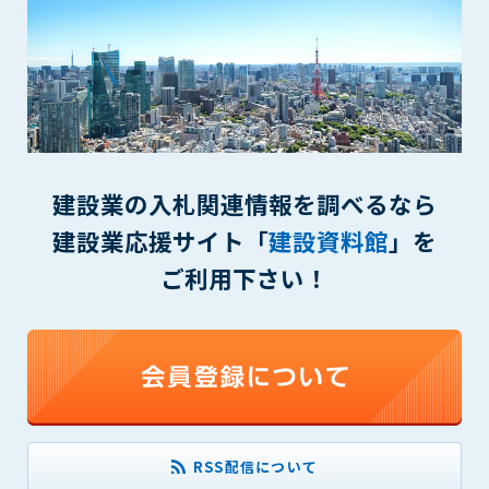
(6) 管理者が承認していない営利を目的とした行為
(7) 公序良俗に反する行為
(8) 犯罪的行為に結びつく行為
(9) その他、法律に反する行為
(10) 建設資料館から知り得た情報及びダウンロードした情報
を、営利を目的として第三者に転売し、または転売のため
に第三者に提供すること
建設業の入札関連情報を調べるなら
第7条（登録内容の削除）
建設業応援サイト「
建設資料館
」を
管理者は、会員が登録した内容が以下に該当する、またはその
恐れのあるものは、会員の承諾なく削除できるものとします。
ご利用下さい！
(1) 登録されている情報が、第6条の定める禁止事項に該当する
と管理者が、判断した場合
(2) 建設資料館の運営および保守管理上、必要と判断した場合
(3) 広告掲載料金の支払が遅延した場合
(4) その他、管理者が不適当と判断した場合
第8条（サービスの変更・中止等）
管理者は、会員の承諾なく、本サービス内容の変更(新規追加、
RSS配信について
廃止を含み)し、本サービスの運営を中止または廃止することが