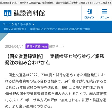
成績評定書(評点)、開示済み工事設計書、総合評価値、過去の公告原文が無料で閲覧できます。
入札に関連する資
ホーム
建設資料館とは
ホーム
見たもん勝ち
【国交省登録資格】 実績検証と試行並行／業務発注の組み合わせ加点
東京都の入札資料
建設メール
2024/04/04
積算・資格news
国土交通省の入札資料
【国交省登録資格】 実績検証と試行並行／業務
見たもん勝ち
第1条（規約の目的）
発注の組み合わせ加点
1. 本規約は、建設資料館が提供するサポーター会あ本員、無料
パスワードの再発行
会員登録について
会員サービスの利用条件等について定めるものです。
国土交通省は2022、23年度と試行を進めてきた業務発注にお
2. 管理者が建設資料館WEB上で随時掲載するルールは本規約の
ける技術者資格の組み合わせ加点で、24年度は試行を続行すると
一部を構成するものとします。
サポーター会員一覧
ともに23年度実績の検証を進める。技術士と高い専門性がある
40分野の国土交通省登録資格を組み合わせることで、総合評価落
第2条（規約の変更）
会社概要
お問い合わせ
個人情報保護方針
札方式＋プロポーザル方式の評価で加点される。試行と検証を進
本規約は、会員の了承を得ることなく、随時変更されることが
会員規約
め、より良い運用につなげる。
あります。変更内容は、建設資料館WEB上に表示した時点で直
ちに全ての会員が了承したものとみなします。