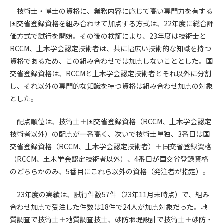
技術士・博士の資格に、業務内容に応じて高い専門力を有する
第4条（会員審査および資格の取り消し）
国交省登録資格を組み合わせて加点する方式は、22年度に総合評
会員とは、本規約を承諾の上、所定の会員申込手続きを完了
価方式で試行を開始。その後の検証により、23年度は技術士と
後、管理者がこれを承認した者をいいます。
RCCM、土木学会認定技術者は、共に幅広い技術的な知識を持つ
資格であるため、この組み合わせでは加点しないこととした。国
第4条（会員の定義と登録）
交省登録資格は、RCCMと土木学会認定技術者とそれ以外に分割
1. 管理者は前条により審査の結果、会員申込みをした者が以下
し、それ以外の専門的な知識を持つ資格は組み合わせ加点の対象
の何れかの項目に該当することがわかった場合、その者の会
とした。
員としての権限を承認しないことがあります。
(1) 会員申し込みをした者が実在しなかった場合
配点順位は、技術士＋国交省登録資格（RCCM、土木学会認定
(2) 本規約に違反した場合/li>
技術者以外）の配点が一番高く、次いで技術士単独、3番目は国
(3) 会員申し込みの際、申告事項に虚偽があった場合
交省登録資格（RCCM、土木学会認定技術者）＋国交省登録資格
(4) 会員申込者が管理者所定の手続き通りに会員申込手続き処
理を行わなかった場合
（RCCM、土木学会認定技術者以外）、4番目が国交省登録資格
(5) その他管理者が会員とすることを不適当と判断した場合
のどちらかのみ、5番目にこれら以外の資格（発注者が指定）。
2. 管理者は承認後であっても承認した会員が前項の何れかに該
当することが判明した場合、会員資格を取り消すことがあり
23年度の実績は、試行件数57件（23年11月末時点）で、組み
ます。
合わせ加点で受注した件数は18件で24人が加点対象だった。地
質調査で技術士＋地質調査技士、砂防堰堤設計で技術士＋砂防・