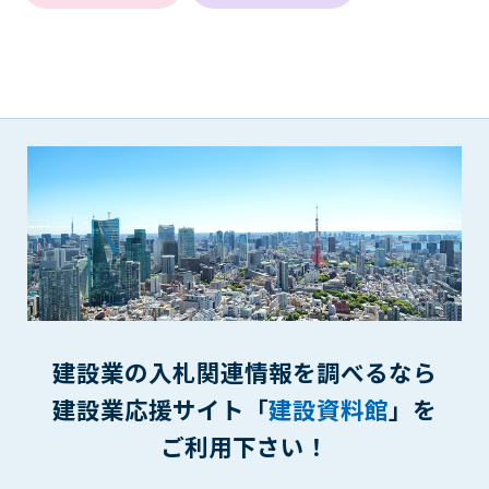
(6) 管理者が承認していない営利を目的とした行為
(7) 公序良俗に反する行為
(8) 犯罪的行為に結びつく行為
(9) その他、法律に反する行為
(10) 建設資料館から知り得た情報及びダウンロードした情報
を、営利を目的として第三者に転売し、または転売のため
に第三者に提供すること
第7条（登録内容の削除）
管理者は、会員が登録した内容が以下に該当する、またはその
恐れのあるものは、会員の承諾なく削除できるものとします。
(1) 登録されている情報が、第6条の定める禁止事項に該当する
と管理者が、判断した場合
(2) 建設資料館の運営および保守管理上、必要と判断した場合
(3) 広告掲載料金の支払が遅延した場合
建設業の入札関連情報を調べるなら
(4) その他、管理者が不適当と判断した場合
建設業応援サイト「
建設資料館
」を
第8条（サービスの変更・中止等）
ご利用下さい！
管理者は、会員の承諾なく、本サービス内容の変更(新規追加、
廃止を含み)し、本サービスの運営を中止または廃止することが