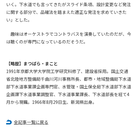
(6) 管理者が承認していない営利を目的とした行為
いく。下水道でも言ってきたがスライド条項、設計変更など発注
(7) 公序良俗に反する行為
に関する部分で、品確法を踏まえた適正な発注を求めていきた
(8) 犯罪的行為に結びつく行為
い」とした。
(9) その他、法律に反する行為
(10) 建設資料館から知り得た情報及びダウンロードした情報
趣味はオーケストラでコントラバスを演奏していたのだが、今
を、営利を目的として第三者に転売し、または転売のため
は聴くのが専門になっているのだそうだ。
に第三者に提供すること
第7条（登録内容の削除）
【略歴】まつばら・まこと
管理者は、会員が登録した内容が以下に該当する、またはその
1991年京都大学大学院工学研究科修了、建設省採用。国土交通
恐れのあるものは、会員の承諾なく削除できるものとします。
省北陸地方整備局千曲川河川事務所長、都市・地域整備局下水道
(1) 登録されている情報が、第6条の定める禁止事項に該当する
部下水道事業課企画専門官、水管理・国土保全局下水道部下水道
と管理者が、判断した場合
企画課下水道事業調整官、下水道事業課長、下水道部長を経て4
(2) 建設資料館の運営および保守管理上、必要と判断した場合
月から現職。1966年8月29日生、新潟県出身。
(3) 広告掲載料金の支払が遅延した場合
(4) その他、管理者が不適当と判断した場合
全記事一覧に戻る
第8条（サービスの変更・中止等）
管理者は、会員の承諾なく、本サービス内容の変更(新規追加、
廃止を含み)し、本サービスの運営を中止または廃止することが