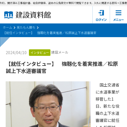
評点)、開示済み工事設計書、総合評価値、過去の公告原文が無料で閲覧できます。
入札に関連する資料→工事費内
ホーム
建設資料館とは
ホーム
見たもん勝ち
【就任インタビュー】 強靱化を着実推進／松原誠上下水道審議官
東京都の入札資料
建設メール
2024/04/10
インタビュー
国土交通省の入札資料
【就任インタビュー】 強靱化を着実推進／松原
見たもん勝ち
第1条（規約の目的）
誠上下水道審議官
1. 本規約は、建設資料館が提供するサポーター会あ本員、無料
パスワードの再発行
会員登録について
会員サービスの利用条件等について定めるものです。
国土交通省
2. 管理者が建設資料館WEB上で随時掲載するルールは本規約の
に水道事業が
一部を構成するものとします。
サポーター会員一覧
移管した1
日、新たな役
第2条（規約の変更）
会社概要
お問い合わせ
個人情報保護方針
職の上下水道
本規約は、会員の了承を得ることなく、随時変更されることが
会員規約
審議官に就任
あります。変更内容は、建設資料館WEB上に表示した時点で直
ちに全ての会員が了承したものとみなします。