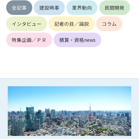
できるものとします。これに起因する会員または他の第三者が
全記事
建設時事
業界動向
民間開発
被った損害について管理者は､一切の責任をも負わないものと
します。
インタビュー
記者の目／論説
コラム
第9条（会員の個人情報）
会員の氏名、住所、性別、年齢、メールアドレスその他本サー
特集企画／ＰＲ
積算・資格news
ビスの提供に関連して管理者が知り得た会員の個人情報（以下
個人情報といいます）について、管理者は、以下の各号に該当
する場合を除き、第三者に開示または提供しないものとしま
す。
(1) 会員が、自己の個人情報の開示に事前に同意している場合
(2) 個々の会員を特定できない統計的な処理をした形式で第三
者に提供する場合
(3) 第三者および管理者の権利、財産、安全等を保護するため
に必要であると管理者が判断した場合
(4) 法令等により開示を求められた場合
第10条（免責事項）
管理者は、会員が登録した内容が以下に該当する、またはその
恐れのあるものは、会員の承諾なく削除できるものとします。