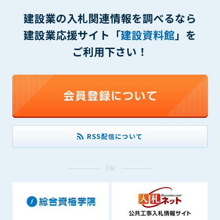
1. 管理者は、会員が本サービスを利用することにより得た情報
等（プログラムを含みます）について、その完全性、正確性
建設業の入札関連情報を調べるなら
を保証もしないものとします。また、当該情報等に起因して
建設業応援サイト「
建設資料館
」を
生じた一切の損害に対して、管理者は、何らの責任も負わな
いものとします。
ご利用下さい！
2. 会員は、自己の費用と責任において本サービスを利用するも
のとし、会員による本サービスの利用に関連し、第三者から
問合せ、クレーム、請求等がなされまたは訴訟が提起された
場合、当該会員は、自らの費用と責任においてこれを解決す
るものとし、管理者を一切免責するものとします。
3. 本サービスにおいて掲載されている広告等によって行われる
取引に起因する損害及び広告等が掲載されたこと自体に起因
RSS配信について
する損害については一切責任を負いません。
第11条（運用の停止）
PR
停電や天災等の不可抗力、または保守・点検・加入者の利便性
向上のための設備工事等の為に本サービスの運用を停止するこ
とがあります。運用停止については事前に建設資料館WEB上で
通知申し上げますが、緊急時はその限りではありません。
第12条（変更の届出）