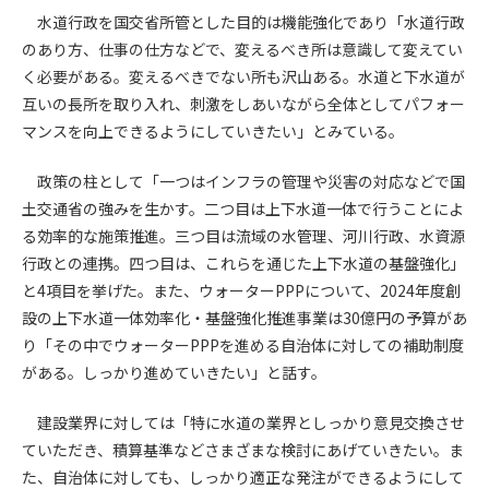
第5条（IDおよびパスワードの管理）
水道行政を国交省所管とした目的は機能強化であり「水道行政
1. 会員は申込の際に管理者が発行したIDおよびパスワードの使
のあり方、仕事の仕方などで、変えるべき所は意識して変えてい
用および管理について責任を負うものとします。
く必要がある。変えるべきでない所も沢山ある。水道と下水道が
2. 会員は、自己のIDおよびパスワードを、貸与、譲渡、売買、
互いの長所を取り入れ、刺激をしあいながら全体としてパフォー
その他形態を問わず、第三者に利用させることはできませ
ん。
マンスを向上できるようにしていきたい」とみている。
3. 会員は、IDおよびパスワードの管理不十分、使用上の過誤、
第三者（他の会員を含む）の使用等による損害について責任
政策の柱として「一つはインフラの管理や災害の対応などで国
を負うものとし、管理者は一切責任を負いません。
土交通省の強みを生かす。二つ目は上下水道一体で行うことによ
る効率的な施策推進。三つ目は流域の水管理、河川行政、水資源
第6条（会員の禁止事項）
行政との連携。四つ目は、これらを通じた上下水道の基盤強化」
1. 会員は建設資料館WEB上で以下の行為をしないものとしま
と4項目を挙げた。また、ウォーターPPPについて、2024年度創
す。
設の上下水道一体効率化・基盤強化推進事業は30億円の予算があ
(1) 第三者または管理者の著作権、その他知的所有権を侵害す
り「その中でウォーターPPPを進める自治体に対しての補助制度
る行為
がある。しっかり進めていきたい」と話す。
(2) 第三者または管理者の財産、プライバシー等を侵害する行
為
建設業界に対しては「特に水道の業界としっかり意見交換させ
(3) 第三者または管理者を誹謗中傷する行為
ていただき、積算基準などさまざまな検討にあげていきたい。ま
(4) 有害なコンピュータプログラム等を送信又は書き込む行為
た、自治体に対しても、しっかり適正な発注ができるようにして
(5) 第三者に不利益を与える行為