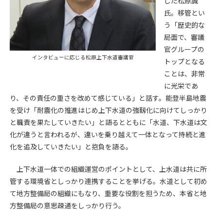
した松原誠
氏。移管とい
第4条（会員審査および資格の取り消し）
う「歴史的な
会員とは、本規約を承諾の上、所定の会員申込手続きを完了
局面で、審議
後、管理者がこれを承認した者をいいます。
官グループの
インタビューに応じる松原上下水道審議官
トップとなる
第4条（会員の定義と登録）
ことは、非常
1. 管理者は前条により審査の結果、会員申込みをした者が以下
に光栄であ
の何れかの項目に該当することがわかった場合、その者の会
り、その責任の重さを改めて感じている」と話す。能登半島地震
員としての権限を承認しないことがあります。
(1) 会員申し込みをした者が実在しなかった場合
を受け「耐震化の推進はじめ上下水道の強靱化に向けてしっかり
(2) 本規約に違反した場合/li>
と職責を果たしていきたい」と語るとともに「水道、下水道は文
(3) 会員申し込みの際、申告事項に虚偽があった場合
化が違うと言われるが、違いを乗り越えて一体となって持続と進
(4) 会員申込者が管理者所定の手続き通りに会員申込手続き処
化を追及していきたい」と抱負を語る。
理を行わなかった場合
(5) その他管理者が会員とすることを不適当と判断した場合
上下水道一体での組織運営のポイントとして、上水道は共に所
2. 管理者は承認後であっても承認した会員が前項の何れかに該
管する環境省としっかり連携することを挙げる。水道として初め
当することが判明した場合、会員資格を取り消すことがあり
て地方整備局の組織にもなり、重要な役割を担うため、本省と地
ます。
方整備局の意思疎通をしっかり行う。